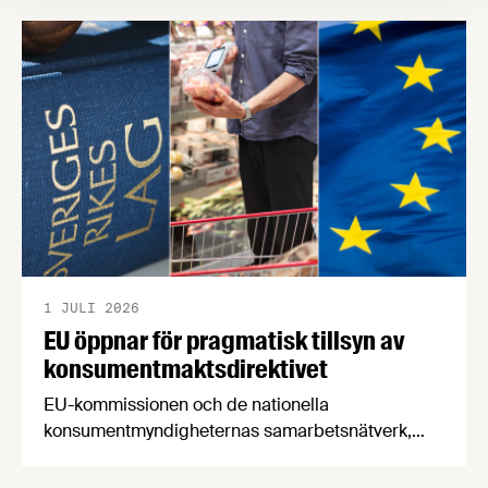
försörjningsvägar" samt "hållbara insatsvaror för
en motståndskraftig livsmedelsförsörjning", och
båda syftar till att bana väg för innovationer som
stärker Sveriges livsmedelsförsörjning.
1 JULI 2026
EU öppnar för pragmatisk tillsyn av
konsumentmaktsdirektivet
EU-kommissionen och de nationella
konsumentmyndigheternas samarbetsnätverk,
CPC-nätverket, har kommit med en gemensam
förståelse om införandet av det nya