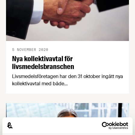
5 NOVEMBER 2020
Nya kollektivavtal för
livsmedelsbranschen
Livsmedelsföretagen har den 31 oktober ingått nya
kollektivavtal med både
Livsmedelsarbetareförbundet, vår motpart på
arbetarsidan, och Unionen, Sveriges Ingenjörer
och Ledarna, våra motparter på
tjänstemannasidan. För att förklara avtalens
innehåll och de förändringar de innebär har
Livsmedelsföretagens förhandlingschef skrivit
sammanfattande cirkulär.