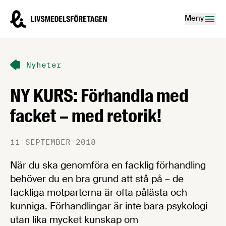
Hoppa till innehåll
Livsmedelsföretagen – till startsidan
Meny
Nyheter
NY KURS: Förhandla med
facket – med retorik!
11 SEPTEMBER 2018
När du ska genomföra en facklig förhandling
behöver du en bra grund att stå på – de
fackliga motparterna är ofta pålästa och
kunniga. Förhandlingar är inte bara psykologi
utan lika mycket kunskap om