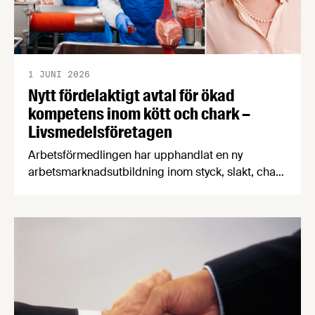
1 JUNI 2026
Nytt fördelaktigt avtal för ökad
kompetens inom kött och chark –
Livsmedelsföretagen
Arbetsförmedlingen har upphandlat en ny
arbetsmarknadsutbildning inom styck, slakt, chark
och livsmedel. Utbildningen kan börja genomföras
med de kraftigt förbättrade villkoren från och med
den 1 september 2026. Karin Thapper, ansvarig
kompetensförsörjning på Livsmedelsföretagen,
beskriver avtalet som en stor framgång.