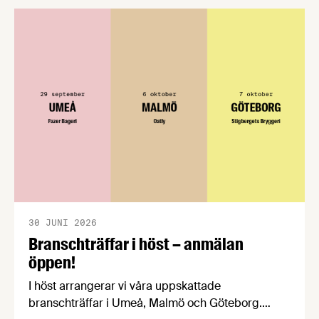
konsumentmaktsdirektivet. Livsmedelsföretagen
välkomnar att det på EU-nivå nu formellt erkänns
att införandet av direktivet skapar betydande
praktiska problem för företag.
30 JUNI 2026
Branschträffar i höst – anmälan
öppen!
I höst arrangerar vi våra uppskattade
branschträffar i Umeå, Malmö och Göteborg.