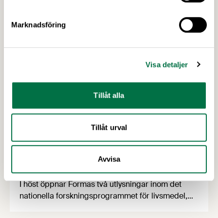
Marknadsföring
Visa detaljer
Tillåt alla
Tillåt urval
2 JULI 2026
Utlysningar: Forskning och Innovation
Avvisa
med fokus på försörjning
I höst öppnar Formas två utlysningar inom det
nationella forskningsprogrammet för livsmedel,
NFP Livs. Inriktningarna är "hållbara och robusta