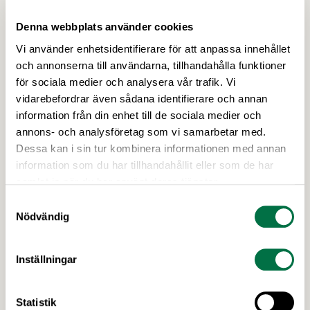
Denna webbplats använder cookies
Vi använder enhetsidentifierare för att anpassa innehållet
och annonserna till användarna, tillhandahålla funktioner
för sociala medier och analysera vår trafik. Vi
vidarebefordrar även sådana identifierare och annan
information från din enhet till de sociala medier och
19 MARS 2026
annons- och analysföretag som vi samarbetar med.
Anna Romare ny förhandlingschef på
Dessa kan i sin tur kombinera informationen med annan
Livsmedelsföretagen –
information som du har tillhandahållit eller som de har
Livsmedelsföretagen
samlat in när du har använt deras tjänster.
Livsmedelsföretagen har anställt Anna Romare
Samtyckesval
som ny förhandlingschef. Anna kommer närmast
Nödvändig
från Industriarbetsgivarna och börjar sin nya tjänst
i juni. Anna Romare har en gedigen erfarenhet
Inställningar
inom förhandling och arbetsrätt.
Senaste nytt
Statistik