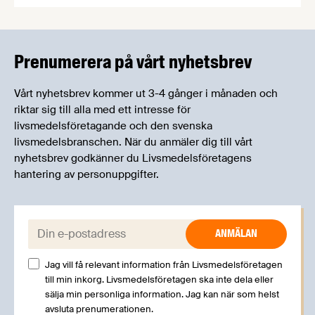
Livsmedelsföretagens experter kommer att
informera om aktuella frågor samtidigt som du
kan träffa branschkollegor och utbyta
erfarenheter.
Prenumerera på vårt nyhetsbrev
Vårt nyhetsbrev kommer ut 3-4 gånger i månaden och
riktar sig till alla med ett intresse för
livsmedelsföretagande och den svenska
livsmedelsbranschen. När du anmäler dig till vårt
nyhetsbrev godkänner du Livsmedelsföretagens
hantering av personuppgifter.
E-post:
Jag vill få relevant information från Livsmedelsföretagen
till min inkorg. Livsmedelsföretagen ska inte dela eller
sälja min personliga information. Jag kan när som helst
avsluta prenumerationen.