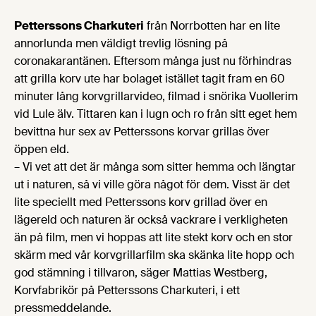
Petterssons Charkuteri
från Norrbotten har en lite
annorlunda men väldigt trevlig lösning på
coronakarantänen. Eftersom många just nu förhindras
att grilla korv ute har bolaget istället tagit fram en 60
minuter lång korvgrillarvideo, filmad i snörika Vuollerim
vid Lule älv. Tittaren kan i lugn och ro från sitt eget hem
bevittna hur sex av Petterssons korvar grillas över
öppen eld.
– Vi vet att det är många som sitter hemma och längtar
ut i naturen, så vi ville göra något för dem. Visst är det
lite speciellt med Petterssons korv grillad över en
lägereld och naturen är också vackrare i verkligheten
än på film, men vi hoppas att lite stekt korv och en stor
skärm med vår korvgrillarfilm ska skänka lite hopp och
god stämning i tillvaron, säger Mattias Westberg,
Korvfabrikör på Petterssons Charkuteri, i ett
pressmeddelande.