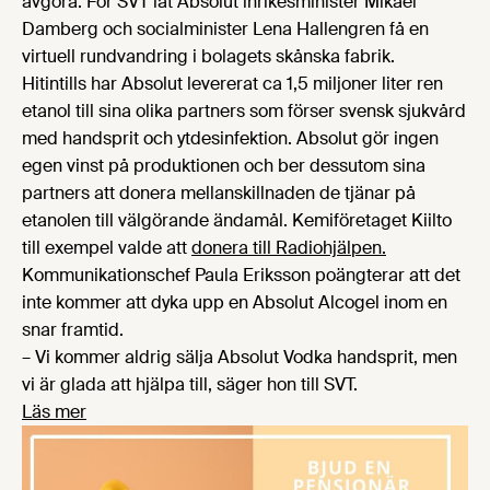
avgöra. För SVT lät Absolut inrikesminister Mikael
Damberg och socialminister Lena Hallengren få en
virtuell rundvandring i bolagets skånska fabrik.
Hitintills har Absolut levererat ca 1,5 miljoner liter ren
etanol till sina olika partners som förser svensk sjukvård
med handsprit och ytdesinfektion. Absolut gör ingen
egen vinst på produktionen och ber dessutom sina
partners att donera mellanskillnaden de tjänar på
etanolen till välgörande ändamål. Kemiföretaget Kiilto
till exempel valde att
donera till Radiohjälpen.
Kommunikationschef Paula Eriksson poängterar att det
inte kommer att dyka upp en Absolut Alcogel inom en
snar framtid.
– Vi kommer aldrig sälja Absolut Vodka handsprit, men
vi är glada att hjälpa till, säger hon till SVT.
Läs mer