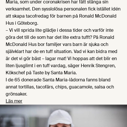
Maria, som under coronakrisen har fått stänga sin
verksamhet. Den sysslolösa personalen fick istället idén
att skapa tacofredag för barnen på Ronald McDonald
Hus i Göteborg.
– Vi vill sprida lite glädje i dessa tider och varför inte
göra det till de som har det lite extra tufft? På Ronald
McDonald Hus bor familjer vars barn är sjuka och
självklart har de en tuff situation. Vad vi kan bidra med
är det vi gör bäst – lagar mat! Vi hoppas att det blir en
liten ljusglimt i en tuff vardag, säger Henrik Stengren,
Kökschef på Taste by Santa Maria.
I de 65 donerade Santa Maria-lådorna fanns bland
annat tortillas, tacofärs, chips, guacamole, salsa och
grönsaker.
Läs mer