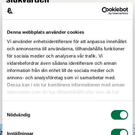
Orkla-koncernen bidrar till kampen mot corona på
många olika sätt, inte minst genom deras svenska
livsmedelsgren Orkla Foods. Så här skriver Orkla Foods
Denna webbplats använder cookies
på sin
LinkedIn-sida:
”Varje dag utför den svenska
Vi använder enhetsidentifierare för att anpassa innehållet
sjukvården hjältedåd. Därför känns det fantastiskt att
och annonserna till användarna, tillhandahålla funktioner
kunna bidra till deras arbete. Vår anläggning i Kumla,
för sociala medier och analysera vår trafik. Vi
där vi tillagar saft, drycker, kräm, gröt och färdigmat,
vidarebefordrar även sådana identifierare och annan
har bland annat skänkt 25 000 skyddshandskar till
information från din enhet till de sociala medier och
Kumla Kommun. […] Vi har dessutom skänkt mat till
annons- och analysföretag som vi samarbetar med.
hemsjukvården i Kävlinge kommun genom vårt
Dessa kan i sin tur kombinera informationen med annan
affärsområde FoodSolutions, i hopp om att sprida
information som du har tillhandahållit eller som de har
glädje. Det är bara tillsammans som vi kan dämpa
samlat in när du har använt deras tjänster.
smittspridningen och nu gäller det att hålla i och hålla
Samtyckesval
ut, så kommer vi att komma förbi det här!”
Nödvändig
Läs mer
Inställningar