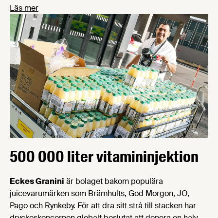
Läs mer
500 000 liter vitamininjektion
Eckes Granini
är bolaget bakom populära
juicevarumärken som Brämhults, God Morgon, JO,
Pago och Rynkeby. För att dra sitt strå till stacken har
dryckeskoncernen globalt beslutat att donera en halv