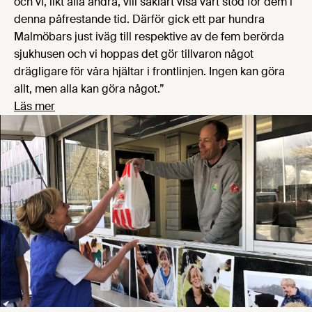
och vi, likt alla andra, vill såklart visa vårt stöd för dem i
denna påfrestande tid. Därför gick ett par hundra
Malmöbars just iväg till respektive av de fem berörda
sjukhusen och vi hoppas det gör tillvaron något
drägligare för våra hjältar i frontlinjen. Ingen kan göra
allt, men alla kan göra något.”
Läs mer