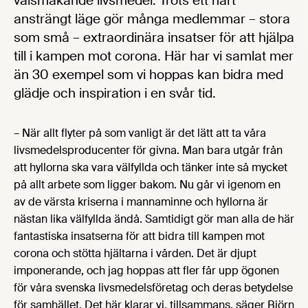
välsmakande livsmedel. Trots ett hårt
ansträngt läge gör många medlemmar – stora
som små – extraordinära insatser för att hjälpa
till i kampen mot corona. Här har vi samlat mer
än 30 exempel som vi hoppas kan bidra med
glädje och inspiration i en svår tid.
– När allt flyter på som vanligt är det lätt att ta våra
livsmedelsproducenter för givna. Man bara utgår från
att hyllorna ska vara välfyllda och tänker inte så mycket
på allt arbete som ligger bakom. Nu går vi igenom en
av de värsta kriserna i mannaminne och hyllorna är
nästan lika välfyllda ändå. Samtidigt gör man alla de här
fantastiska insatserna för att bidra till kampen mot
corona och stötta hjältarna i vården. Det är djupt
imponerande, och jag hoppas att fler får upp ögonen
för våra svenska livsmedelsföretag och deras betydelse
för samhället. Det här klarar vi, tillsammans, säger Björn