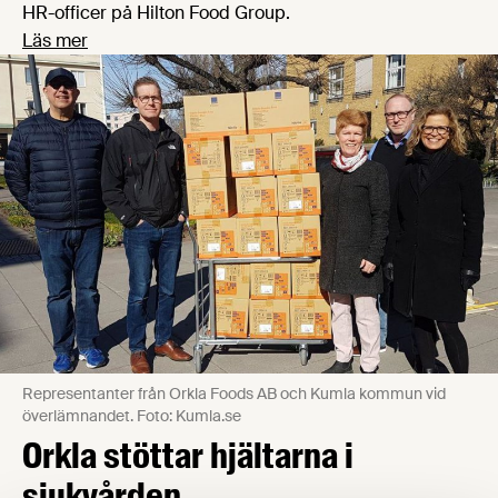
HR-officer på Hilton Food Group.
Läs mer
Representanter från Orkla Foods AB och Kumla kommun vid
överlämnandet. Foto: Kumla.se
Orkla stöttar hjältarna i
sjukvården