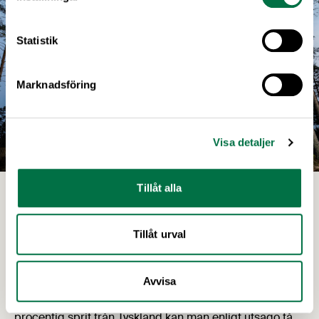
Statistik
Marknadsföring
Visa detaljer
Mackmyras destilleri
Tillåt alla
En grogg som kan rädda liv
Tillåt urval
Whiskyproducenten
Mackmyra
från Gävle har
tillsammans med Uppsalabolaget Swedish Tonic ställt
om sina respektive verksamheter för att producera
Avvisa
100 000 liter handsprit. Genom att importera 99-
procentig sprit från Tyskland kan man enligt utsago få