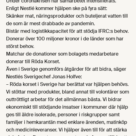
Under coronakrisen har samarbetet intensifierats.
Enligt Nestlé kommer hjälpen ske på fyra sätt:
Skänker mat, näringsprodukter och buteljerat vatten till
de som är mest drabbade av pandemin.
Bistår med logistikkapacitet för att stödja IFRC:s behov.
Donerar över 100 miljoner kronor i de länder som har
störst behov.
Matchar de donationer som bolagets medarbetare
donerar till Röda Korset.
Även i Sverige genomförs åtgärder för att bidra, säger
Nestlés Sverigechef Jonas Holfve:
– Röda korset i Sverige har berättat var hjälpen behövs.
Vi stöttar med produkter, bland annat till volontärer som
outtröttligt arbetar för det allmännas bästa. Vi bidrar
ekonomiskt till stödjande insatser i kommuner där hjälp
ges till äldre isolerade, personer i riskgrupper samt
familjer i hemkarantän med enklare ärenden, matinköp
och medicinleveranser. Vi hjälper även till för att stärka