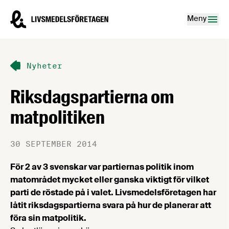
Hoppa till innehåll
Livsmedelsföretagen – till startsidan
Meny
Nyheter
Riksdagspartierna om
matpolitiken
30 SEPTEMBER 2014
För 2 av 3 svenskar var partiernas politik inom
matområdet mycket eller ganska viktigt för vilket
parti de röstade på i valet. Livsmedelsföretagen har
låtit riksdagspartierna svara på hur de planerar att
föra sin matpolitik.