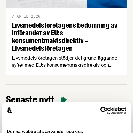
7 APRIL 2026
Livsmedelsföretagens bedömning av
införandet av EU:s
konsumentmaktsdirektiv –
Livsmedelsföretagen
Livsmedelsföretagen stödjer det grundläggande
syftet med EU:s konsumentmaktsdirektiv och
delar ambitionen om ökad transparens och
tydligare hållbarhetskommunikation. Men trots
upprepade möten vägrar Regeringskansliet och
Konsumentverket att klargöra vad som gäller
Senaste nytt
kring övergångsregler. Därför ger
Livsmedelsföretagen nu sin samlade bedömning
till medlemsföretagen.
Denna webbplats använder cookies