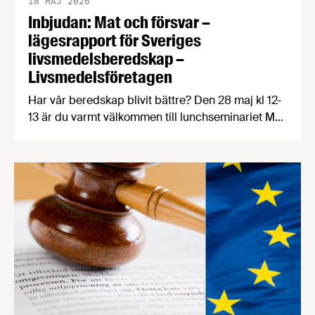
18 MAJ 2026
Inbjudan: Mat och försvar –
lägesrapport för Sveriges
livsmedelsberedskap –
Livsmedelsföretagen
Har vår beredskap blivit bättre? Den 28 maj kl 12-
13 är du varmt välkommen till lunchseminariet Mat
och försvar, där politiker, experter och
matproducenter bedömer nuläget för Sveriges
livsmedelsförsörjning utifrån en uppföljning av
Livsmedelsföretagens beredskapsrapport Recept
för resiliens. Livsmedelsförsörjningen är en
central del av Sveriges civila och militära försvar.