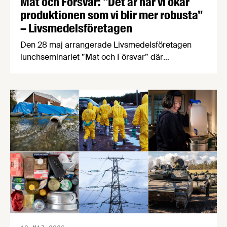
Mat och Försvar: "Det är när vi ökar
produktionen som vi blir mer robusta"
– Livsmedelsföretagen
Den 28 maj arrangerade Livsmedelsföretagen
lunchseminariet ”Mat och Försvar” där
företrädare för politiken, myndigheter och
livsmedelsindustrin diskuterade nuläget för
Sveriges livsmedelsberedskap utifrån rapporten
”Hur stark är Sveriges livsmedelsberedskap?”
Livsmedelsföretagens rapport Hur stark är
Sveriges livsmedelsberedskap?