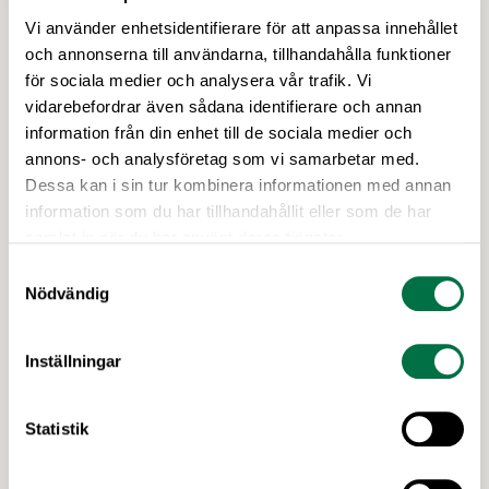
Vi använder enhetsidentifierare för att anpassa innehållet
och annonserna till användarna, tillhandahålla funktioner
för sociala medier och analysera vår trafik. Vi
vidarebefordrar även sådana identifierare och annan
information från din enhet till de sociala medier och
annons- och analysföretag som vi samarbetar med.
Dessa kan i sin tur kombinera informationen med annan
information som du har tillhandahållit eller som de har
2 JULI 2026
samlat in när du har använt deras tjänster.
Utlysningar: Forskning och Innovation
Samtyckesval
med fokus på försörjning
Nödvändig
I höst öppnar Formas två utlysningar inom det
nationella forskningsprogrammet för livsmedel,
Inställningar
NFP Livs. Inriktningarna är "hållbara och robusta
försörjningsvägar" samt "hållbara insatsvaror för
en motståndskraftig livsmedelsförsörjning", och
Statistik
båda syftar till att bana väg för innovationer som
stärker Sveriges livsmedelsförsörjning.