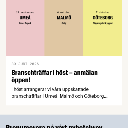
praktiska problem för företag.
30 JUNI 2026
Branschträffar i höst – anmälan
öppen!
I höst arrangerar vi våra uppskattade
branschträffar i Umeå, Malmö och Göteborg.
Livsmedelsföretagens experter kommer att
informera om aktuella frågor samtidigt som du
kan träffa branschkollegor och utbyta
erfarenheter.
Prenumerera på vårt nyhetsbrev