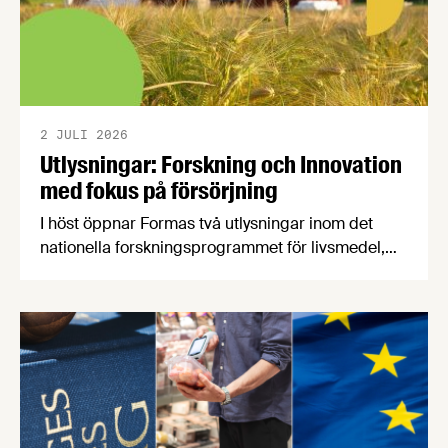
2 JULI 2026
Utlysningar: Forskning och Innovation
med fokus på försörjning
I höst öppnar Formas två utlysningar inom det
nationella forskningsprogrammet för livsmedel,
NFP Livs. Inriktningarna är "hållbara och robusta
försörjningsvägar" samt "hållbara insatsvaror för
en motståndskraftig livsmedelsförsörjning", och
båda syftar till att bana väg för innovationer som
stärker Sveriges livsmedelsförsörjning.