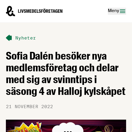
Hoppa till innehåll
Livsmedelsföretagen – till startsidan
Meny
Nyheter
Sofia Dalén besöker nya
medlemsföretag och delar
med sig av svinntips i
säsong 4 av Halloj kylskåpet
21 NOVEMBER 2022