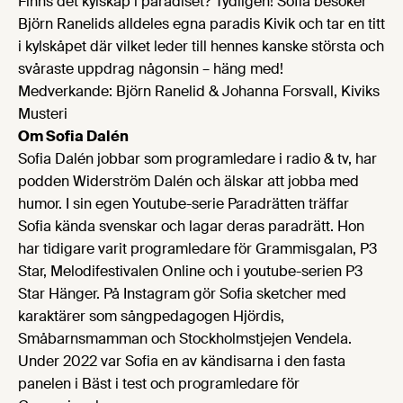
Finns det kylskåp i paradiset? Tydligen! Sofia besöker
Björn Ranelids alldeles egna paradis Kivik och tar en titt
i kylskåpet där vilket leder till hennes kanske största och
svåraste uppdrag någonsin – häng med!
Medverkande: Björn Ranelid & Johanna Forsvall, Kiviks
Musteri
Om Sofia Dalén
Sofia Dalén jobbar som programledare i radio & tv, har
podden Widerström Dalén och älskar att jobba med
humor. I sin egen Youtube-serie Paradrätten träffar
Sofia kända svenskar och lagar deras paradrätt. Hon
har tidigare varit programledare för Grammisgalan, P3
Star, Melodifestivalen Online och i youtube-serien P3
Star Hänger. På Instagram gör Sofia sketcher med
karaktärer som sångpedagogen Hjördis,
Småbarnsmamman och Stockholmstjejen Vendela.
Under 2022 var Sofia en av kändisarna i den fasta
panelen i Bäst i test och programledare för