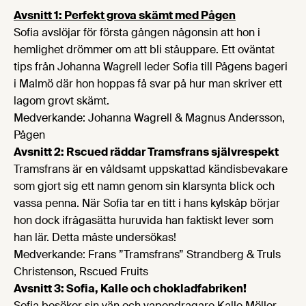
Avsnitt 1: Perfekt grova skämt med Pågen
Sofia avslöjar för första gången någonsin att hon i
hemlighet drömmer om att bli ståuppare. Ett oväntat
tips från Johanna Wagrell leder Sofia till Pågens bageri
i Malmö där hon hoppas få svar på hur man skriver ett
lagom grovt skämt.
Medverkande: Johanna Wagrell & Magnus Andersson,
Pågen
Avsnitt 2: Rscued räddar Tramsfrans självrespekt
Tramsfrans är en våldsamt uppskattad kändisbevakare
som gjort sig ett namn genom sin klarsynta blick och
vassa penna. När Sofia tar en titt i hans kylskåp börjar
hon dock ifrågasätta huruvida han faktiskt lever som
han lär. Detta måste undersökas!
Medverkande: Frans ”Tramsfrans” Strandberg & Truls
Christenson, Rscued Fruits
Avsnitt 3: Sofia, Kalle och chokladfabriken!
Sofia besöker sin vän och vapendragare Kalle Möller