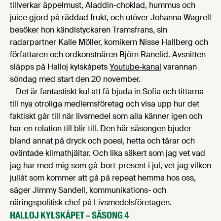
tillverkar äppelmust, Aladdin-choklad, hummus och
juice gjord på räddad frukt, och utöver Johanna Wagrell
besöker hon kändistyckaren Tramsfrans, sin
radarpartner Kalle Möller, komikern Nisse Hallberg och
författaren och ordkonstnären Björn Ranelid. Avsnitten
släpps på Halloj kylskåpets
Youtube-kanal
varannan
söndag med start den 20 november.
– Det är fantastiskt kul att få bjuda in Sofia och tittarna
till nya otroliga medlemsföretag och visa upp hur det
faktiskt går till när livsmedel som alla känner igen och
har en relation till blir till. Den här säsongen bjuder
bland annat på dryck och poesi, hetta och tårar och
oväntade klimathjältar. Och lika säkert som jag vet vad
jag har med mig som gå-bort-present i jul, vet jag vilken
jullåt som kommer att gå på repeat hemma hos oss,
säger Jimmy Sandell, kommunikations- och
näringspolitisk chef på Livsmedelsföretagen.
HALLOJ KYLSKÅPET – SÄSONG 4