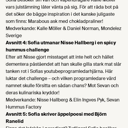
vars julstämning låter vänta på sig. För att råda bot på
det söker de bägge inspiration i det kanske juligaste
som finns: Marabous ask med chokladpraliner!
Medverkande: Kalle Möller & Daniel Norman, Mondelez
Sverige
Avsnitt 4: Sofia utmanar Nisse Hallberg i en spicy
hummus challenge
Efter att Nisse gjort misstaget att inte helt och hållet
dementera påståendet att han skulle gilla stark mat slår
tanken rot i Sofias youtubeprogramledarhjärna. Här
luktar det challenge – och vilken programledare värd
namnet skulle försitta en sådan chans? Mot Sevan och
deras kulinariska kryddor!
Medverkande: Nisse Hallberg & Elin Ingves Pyk, Sevan
Hummus Factory
Avsnitt 5: Sofia skriver äppelpoesi med Björn
Ranelid