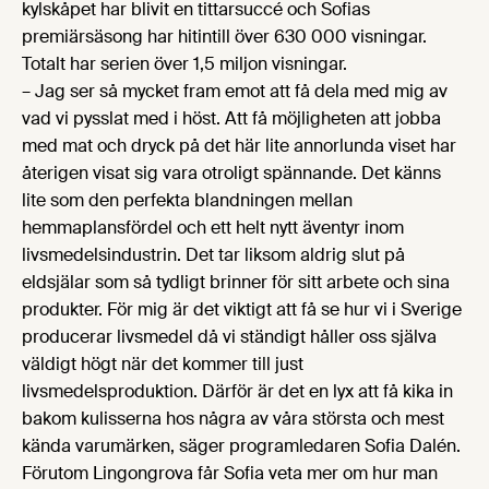
kylskåpet har blivit en tittarsuccé och Sofias
premiärsäsong har hitintill över 630 000 visningar.
Totalt har serien över 1,5 miljon visningar.
– Jag ser så mycket fram emot att få dela med mig av
vad vi pysslat med i höst. Att få möjligheten att jobba
med mat och dryck på det här lite annorlunda viset har
återigen visat sig vara otroligt spännande. Det känns
lite som den perfekta blandningen mellan
hemmaplansfördel och ett helt nytt äventyr inom
livsmedelsindustrin. Det tar liksom aldrig slut på
eldsjälar som så tydligt brinner för sitt arbete och sina
produkter. För mig är det viktigt att få se hur vi i Sverige
producerar livsmedel då vi ständigt håller oss själva
väldigt högt när det kommer till just
livsmedelsproduktion. Därför är det en lyx att få kika in
bakom kulisserna hos några av våra största och mest
kända varumärken, säger programledaren Sofia Dalén.
Förutom Lingongrova får Sofia veta mer om hur man