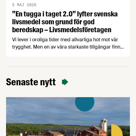
5 MAJ 2026
”En tugga i taget 2.0” lyfter svenska
livsmedel som grund för god
beredskap – Livsmedelsföretagen
Vi lever i oroliga tider med allvarliga hot mot vår
trygghet. Men en av våra starkaste tillgångar finns
närmare än många tror – i svensk mat och dryck.
För att lyfta betydelsen av en robust svensk
livsmedelsproduktion och få fler att välja svensk
mat har Livsmedelsföretagen uppdaterat fjolårets
Senaste nytt
kampanj ”En tugga i taget” med nya …