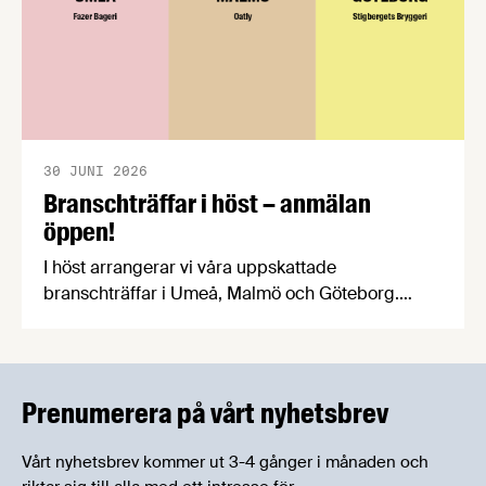
30 JUNI 2026
Branschträffar i höst – anmälan
öppen!
I höst arrangerar vi våra uppskattade
branschträffar i Umeå, Malmö och Göteborg.
Livsmedelsföretagens experter kommer att
informera om aktuella frågor samtidigt som du
kan träffa branschkollegor och utbyta
erfarenheter.
Prenumerera på vårt nyhetsbrev
Vårt nyhetsbrev kommer ut 3-4 gånger i månaden och