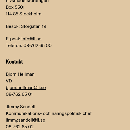
Livsmedelsföretagen
Box 5501
114 85 Stockholm
Besök: Storgatan 19
E-post:
info@li.se
Telefon: 08-762 65 00
Kontakt
Björn Hellman
VD
bjorn.hellman@li.se
08-762 65 01
Jimmy Sandell
Kommunikations- och näringspolitisk chef
jimmy.sandell@li.se
08-762 65 02