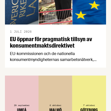
1 JULI 2026
EU öppnar för pragmatisk tillsyn av
konsumentmaktsdirektivet
EU-kommissionen och de nationella
konsumentmyndigheternas samarbetsnätverk,
CPC-nätverket, har kommit med en gemensam
förståelse om införandet av det nya
konsumentmaktsdirektivet. Livsmedelsföretagen
välkomnar att det på EU-nivå nu formellt erkänns
att införandet av direktivet skapar betydande
praktiska problem för företag.