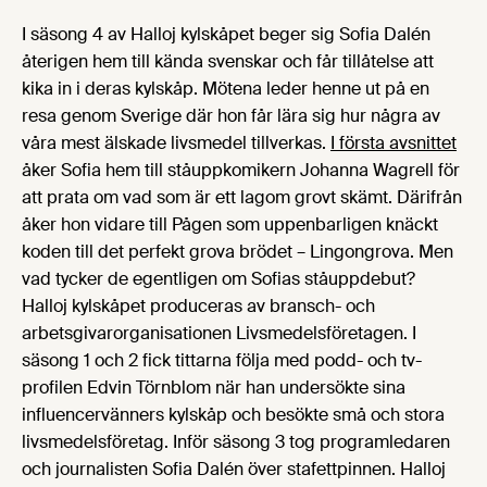
I säsong 4 av Halloj kylskåpet beger sig Sofia Dalén
återigen hem till kända svenskar och får tillåtelse att
kika in i deras kylskåp. Mötena leder henne ut på en
resa genom Sverige där hon får lära sig hur några av
våra mest älskade livsmedel tillverkas.
I första avsnittet
åker Sofia hem till ståuppkomikern Johanna Wagrell för
att prata om vad som är ett lagom grovt skämt. Därifrån
åker hon vidare till Pågen som uppenbarligen knäckt
koden till det perfekt grova brödet – Lingongrova. Men
vad tycker de egentligen om Sofias ståuppdebut?
Halloj kylskåpet produceras av bransch- och
arbetsgivarorganisationen Livsmedelsföretagen. I
säsong 1 och 2 fick tittarna följa med podd- och tv-
profilen Edvin Törnblom när han undersökte sina
influencervänners kylskåp och besökte små och stora
livsmedelsföretag. Inför säsong 3 tog programledaren
och journalisten Sofia Dalén över stafettpinnen. Halloj