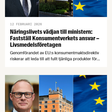
12 FEBRUARI 2026
Näringslivets vädjan till ministern:
Fastställ Konsumentverkets ansvar –
Livsmedelsföretagen
Genomförandet av EU:s konsumentmaktsdirektiv
riskerar att leda till att fullt tjänliga produkter för
hundratals miljoner kronor måste kasseras. En
bred sammanslutning av svenska
näringslivsorganisationer begär nu att
civilminister Erik Slottner ingriper.