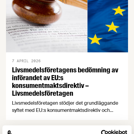
av rättsläget till sina 750 medlemsföretag. EU:s
konsumentmaktsdirektiv har ett gott syfte.
7 APRIL 2026
Livsmedelsföretagens bedömning av
införandet av EU:s
konsumentmaktsdirektiv –
Livsmedelsföretagen
Livsmedelsföretagen stödjer det grundläggande
syftet med EU:s konsumentmaktsdirektiv och
delar ambitionen om ökad transparens och
tydligare hållbarhetskommunikation. Men trots
upprepade möten vägrar Regeringskansliet och