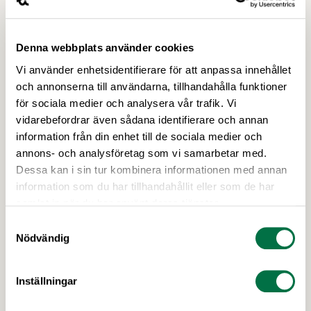
Konsumentverket att klargöra vad som gäller
Senaste nytt
kring övergångsregler. Därför ger
Livsmedelsföretagen nu sin samlade bedömning
Denna webbplats använder cookies
till medlemsföretagen.
Vi använder enhetsidentifierare för att anpassa innehållet
och annonserna till användarna, tillhandahålla funktioner
för sociala medier och analysera vår trafik. Vi
vidarebefordrar även sådana identifierare och annan
information från din enhet till de sociala medier och
annons- och analysföretag som vi samarbetar med.
Dessa kan i sin tur kombinera informationen med annan
information som du har tillhandahållit eller som de har
samlat in när du har använt deras tjänster.
Samtyckesval
Nödvändig
2 JULI 2026
Utlysningar: Forskning och Innovation
med fokus på försörjning
Inställningar
I höst öppnar Formas två utlysningar inom det