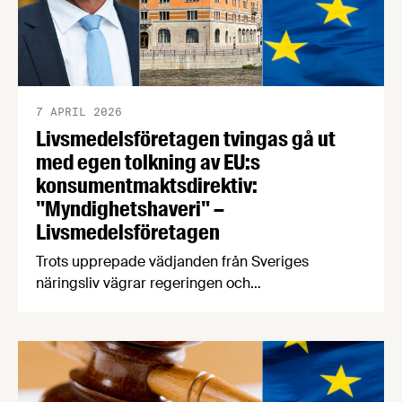
7 APRIL 2026
Livsmedelsföretagen tvingas gå ut
med egen tolkning av EU:s
konsumentmaktsdirektiv:
"Myndighetshaveri" –
Livsmedelsföretagen
Trots upprepade vädjanden från Sveriges
näringsliv vägrar regeringen och
Konsumentverket att ta ansvar för genomförandet
av EU:s konsumentmaktsdirektiv. Konsekvensen
kan bli att fullt fungerande varor för hundratals
miljoner kronor måste kasseras. Nu går
Livsmedelsföretagen ut med en egen bedömning