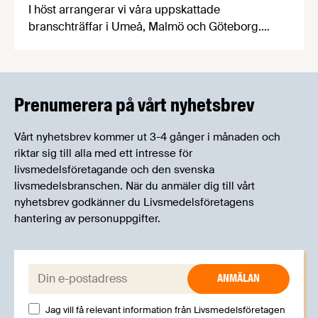
I höst arrangerar vi våra uppskattade
branschträffar i Umeå, Malmö och Göteborg.
Livsmedelsföretagens experter kommer att
informera om aktuella frågor samtidigt som du
kan träffa branschkollegor och utbyta
erfarenheter.
Prenumerera på vårt nyhetsbrev
Vårt nyhetsbrev kommer ut 3-4 gånger i månaden och
riktar sig till alla med ett intresse för
livsmedelsföretagande och den svenska
livsmedelsbranschen. När du anmäler dig till vårt
nyhetsbrev godkänner du Livsmedelsföretagens
hantering av personuppgifter.
E-post:
Jag vill få relevant information från Livsmedelsföretagen