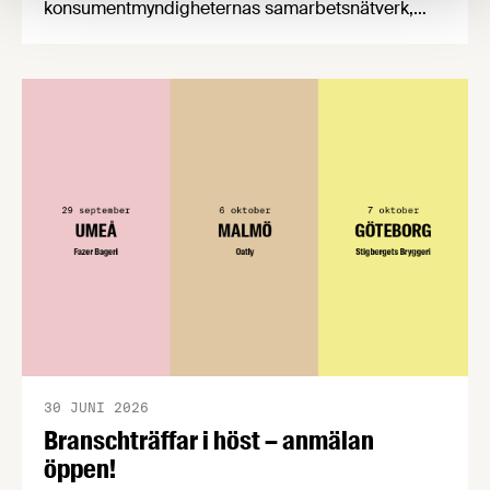
konsumentmyndigheternas samarbetsnätverk,
CPC-nätverket, har kommit med en gemensam
förståelse om införandet av det nya
konsumentmaktsdirektivet. Livsmedelsföretagen
välkomnar att det på EU-nivå nu formellt erkänns
att införandet av direktivet skapar betydande
praktiska problem för företag.
30 JUNI 2026
Branschträffar i höst – anmälan
öppen!