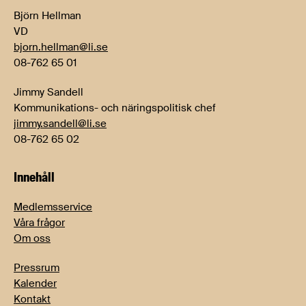
Björn Hellman
VD
bjorn.hellman@li.se
08-762 65 01
Jimmy Sandell
Kommunikations- och näringspolitisk chef
jimmy.sandell@li.se
08-762 65 02
Innehåll
Medlemsservice
Våra frågor
Om oss
Pressrum
Kalender
Kontakt