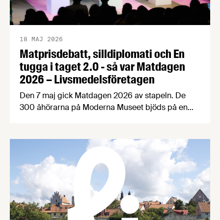
18 MAJ 2026
Matprisdebatt, silldiplomati och En
tugga i taget 2.0 - så var Matdagen
2026 – Livsmedelsföretagen
Den 7 maj gick Matdagen 2026 av stapeln. De
300 åhörarna på Moderna Museet bjöds på en
dag fylld med spänstig matprisdebatt,
exportinspiration med Håkan Juholt, mathistoria
med Edward Blom, panelsamtal om
Matpriskommissionen, Årets Livsmedelsexportör,
världens bästa fika och mycket, mycket mer. Här
sammanfattar vi dagen med bilder och en kort
video. Det övergripande temat …