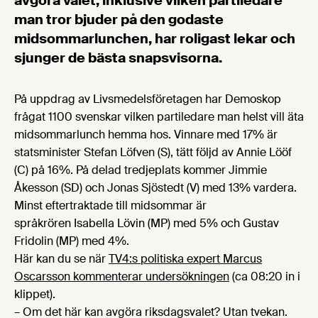
avgöra valet, inklusive vilken partiledare
man tror bjuder på den godaste
midsommarlunchen, har roligast lekar och
sjunger de bästa snapsvisorna.
På uppdrag av Livsmedelsföretagen har Demoskop
frågat 1100 svenskar vilken partiledare man helst vill äta
midsommarlunch hemma hos. Vinnare med 17% är
statsminister Stefan Löfven (S), tätt följd av Annie Lööf
(C) på 16%. På delad tredjeplats kommer Jimmie
Åkesson (SD) och Jonas Sjöstedt (V) med 13% vardera.
Minst eftertraktade till midsommar är
språkrören Isabella Lövin (MP) med 5% och Gustav
Fridolin (MP) med 4%.
Här kan du se när
TV4:s politiska expert Marcus
Oscarsson kommenterar undersökningen
(ca 08:20 in i
klippet).
– Om det här kan avgöra riksdagsvalet? Utan tvekan.