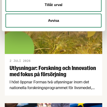
Tillåt urval
Avvisa
2 JULI 2026
Utlysningar: Forskning och Innovation
med fokus på försörjning
I höst öppnar Formas två utlysningar inom det
nationella forskningsprogrammet för livsmedel,
NFP Livs. Inriktningarna är "hållbara och robusta
försörjningsvägar" samt "hållbara insatsvaror för
en motståndskraftig livsmedelsförsörjning", och