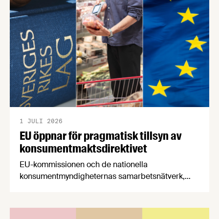
båda syftar till att bana väg för innovationer som
stärker Sveriges livsmedelsförsörjning.
1 JULI 2026
EU öppnar för pragmatisk tillsyn av
konsumentmaktsdirektivet
EU-kommissionen och de nationella
konsumentmyndigheternas samarbetsnätverk,
CPC-nätverket, har kommit med en gemensam
förståelse om införandet av det nya
konsumentmaktsdirektivet. Livsmedelsföretagen