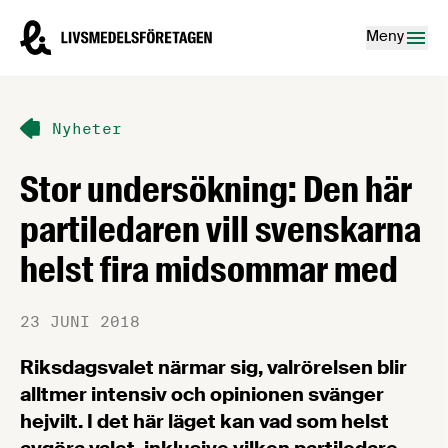
Hoppa till innehåll
Livsmedelsföretagen – till startsidan
Meny
Nyheter
Stor undersökning: Den här
partiledaren vill svenskarna
helst fira midsommar med
23 JUNI 2018
Riksdagsvalet närmar sig, valrörelsen blir
alltmer intensiv och opinionen svänger
hejvilt. I det här läget kan vad som helst