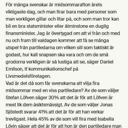
För många svenskar är midsommarafton årets
viktigaste dag, och man firar bara med personer som
man verkligen gillar och litar på, och som man tror kan
bli en bra statsminister eller åtminstone en duglig
finansminister. Jag är övertygad om att vi från och med
nu och fram till valdagen kommer att få se många
utspel från partiledarna om vilken sill som faktiskt är
godast, hur kall snapsen ska vara och om de små
grodorna verkligen är så lustiga att se, säger Daniel
Emilson, tf kommunikationschef på
Livsmedelsföretagen.
Vad är det då som får svenskarna att vilja fira
midsommar med en viss partiledare? Av de som väljer
Stefan Löfven säger 30% att det är för att Löfven är
mest lik dem åsiktsmässigt. Av de som väljer Jonas
Sjöstedt svarar 41% att det är för att han verkar
trevligast. Hela 45% av de som vill fira med Isabella
Lövin säger att det är för att hon är den partiledare man