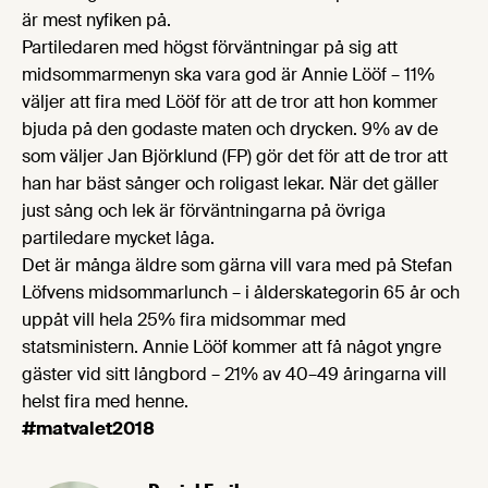
är mest nyfiken på.
Partiledaren med högst förväntningar på sig att
midsommarmenyn ska vara god är Annie Lööf – 11%
väljer att fira med Lööf för att de tror att hon kommer
bjuda på den godaste maten och drycken. 9% av de
som väljer Jan Björklund (FP) gör det för att de tror att
han har bäst sånger och roligast lekar. När det gäller
just sång och lek är förväntningarna på övriga
partiledare mycket låga.
Det är många äldre som gärna vill vara med på Stefan
Löfvens midsommarlunch – i ålderskategorin 65 år och
uppåt vill hela 25% fira midsommar med
statsministern. Annie Lööf kommer att få något yngre
gäster vid sitt långbord – 21% av 40–49 åringarna vill
helst fira med henne.
#matvalet2018