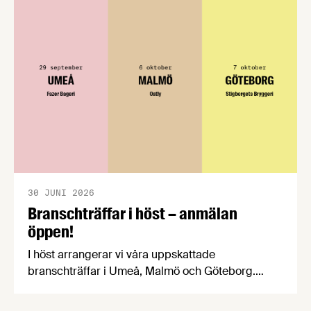
välkomnar att det på EU-nivå nu formellt erkänns
att införandet av direktivet skapar betydande
praktiska problem för företag.
30 JUNI 2026
Branschträffar i höst – anmälan
öppen!
I höst arrangerar vi våra uppskattade
branschträffar i Umeå, Malmö och Göteborg.
Livsmedelsföretagens experter kommer att
informera om aktuella frågor samtidigt som du