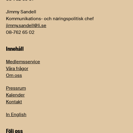
Jimmy Sandell
Kommunikations- och näringspolitisk chef
jimmy.sandell@li.se
08-762 65 02
Innehåll
Medlemsservice
Våra frågor
Om oss
Pressrum
Kalender
Kontakt
In English
Följ oss