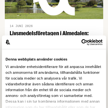
14 JUNI 2026
Livsmedelsföretagen i Almedalen:
Grön uppväxling, spänstiga samtal
och matiga mingel –
Livsmedelsföretagen
Denna webbplats använder cookies
Den 23 juni arrangerar vi seminarier om
gårdsförsäljning och tillväxtpotentialen i svensk
Vi använder enhetsidentifierare för att anpassa innehållet
livsmedelsproduktion, följt av Almedalens godaste
och annonserna till användarna, tillhandahålla funktioner
mingel. Den 24 juni arrangerar vi seminarium om
för sociala medier och analysera vår trafik. Vi
hållbarhet och transporter samt ett gemensamt
vidarebefordrar även sådana identifierare och annan
branschmingel med LRF och Svensk
information från din enhet till de sociala medier och
Dagligvaruhandel. Så tveka inte, kom till
annons- och analysföretag som vi samarbetar med.
Almedalen! Den 23 juni är det dags för
Dessa kan i sin tur kombinera informationen med annan
Livsmedelsdagen som i år kommer …
information som du har tillhandahållit eller som de har