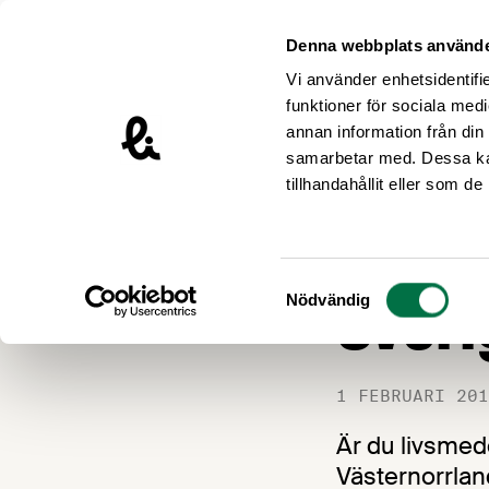
Hoppa till innehåll
Livsmedelsföretagen – till startsidan
Denna webbplats använde
Vi använder enhetsidentifie
funktioner för sociala medi
annan information från din
samarbetar med. Dessa kan
Nyheter
tillhandahållit eller som d
Trans
Samtyckesval
Sveri
Nödvändig
1 FEBRUARI 201
Är du livsmed
Västernorrlan