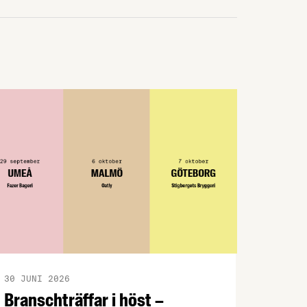
Samtidigt ökar handelsunderskottet,
vilket tyder på att exportpotentialen inte
tillvaratas fullt ut.
30 JUNI 2026
Branschträffar i höst –