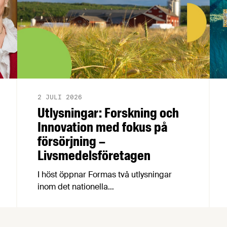
2 JULI 2026
Utlysningar: Forskning och
Innovation med fokus på
försörjning –
Livsmedelsföretagen
I höst öppnar Formas två utlysningar
inom det nationella
forskningsprogrammet för livsmedel,
NFP Livs. Inriktningarna är ”hållbara och
robusta försörjningsvägar” samt