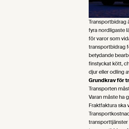
Transportbidrag är
fyra nordligaste 
för varor som vi
transportbidrag f
betydande bearbe
finstyckat kött, 
djur eller odling
Grundkrav för t
Transporten måst
Varan måste ha g
Fraktfaktura ska 
Transportkostnad
transporttjänster