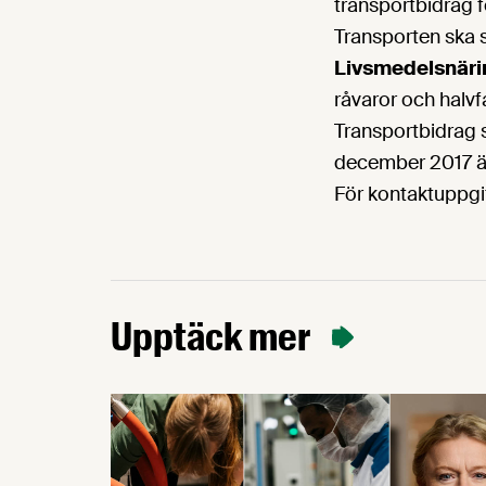
transportbidrag 
Transporten ska sk
Livsmedelsnär
råvaror och halvfa
Transportbidrag sö
december 2017 
För kontaktuppgi
Upptäck mer