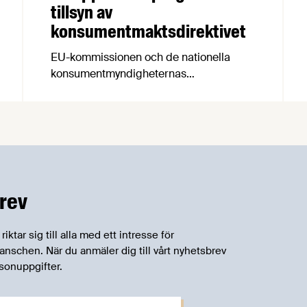
tillsyn av
konsumentmaktsdirektivet
EU-kommissionen och de nationella
konsumentmyndigheternas
samarbetsnätverk, CPC-nätverket, har
kommit med en gemensam förståelse
om införandet av det nya
konsumentmaktsdirektivet.
Livsmedelsföretagen välkomnar att det
på EU-nivå nu formellt erkänns att
införandet av direktivet skapar
rev
betydande praktiska problem för företag.
tar sig till alla med ett intresse för
schen. När du anmäler dig till vårt nyhetsbrev
sonuppgifter.