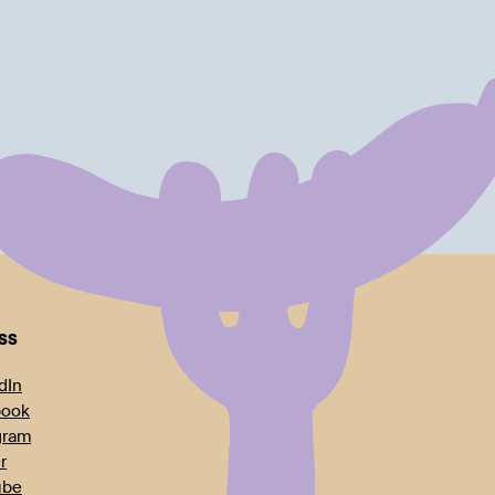
oss
dIn
book
gram
r
ube