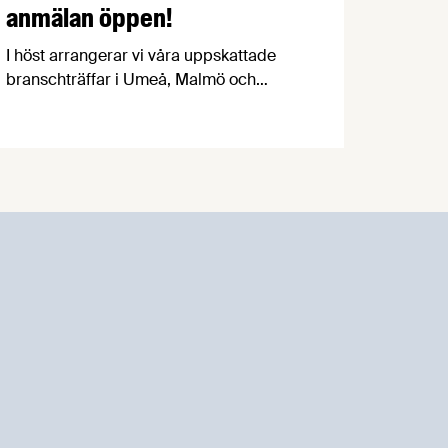
anmälan öppen!
I höst arrangerar vi våra uppskattade
branschträffar i Umeå, Malmö och
Göteborg. Livsmedelsföretagens
experter kommer att informera om
aktuella frågor samtidigt som du kan
träffa branschkollegor och utbyta
erfarenheter.