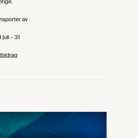
rige.
ansporter av
juli – 31
rtbidrag