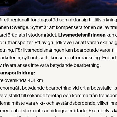
 ett regionalt företagsstöd som riktar sig till tillverkning
länen i Sverige. Syftet är att kompensera för en del av 
dareförädlats i stödområdet.
Livsmedelsnäringen
kan e
ör uttransporter. Ett av grundkraven är att varan ska h
tning. För livsmedelsnäringen kan bearbetade varor til
charkuterier, sylt och saft i konsumentförpackning. Enbar
 av råvara anses inte vara betydande bearbetning.
ransportbidrag:
e överskrida 401 km
enomgått betydande bearbetning vid ert arbetsställe i
vara ställd till sökande företag och komma från transport
erna måste vara vikt- och avståndsberoende, vilket inn
 med enhetstaxa inte är bidragsberättade. Exempelvis ka