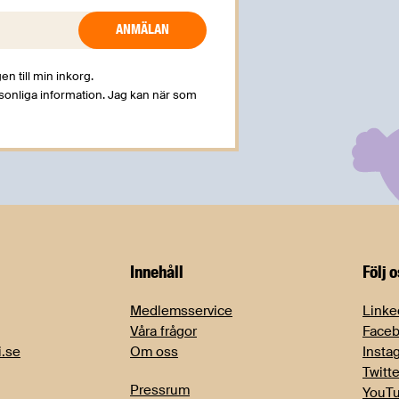
en till min inkorg.
rsonliga information. Jag kan när som
Innehåll
Följ 
Medlemsservice
Linke
Våra frågor
Face
i.se
Om oss
Insta
Twitte
Pressrum
YouT