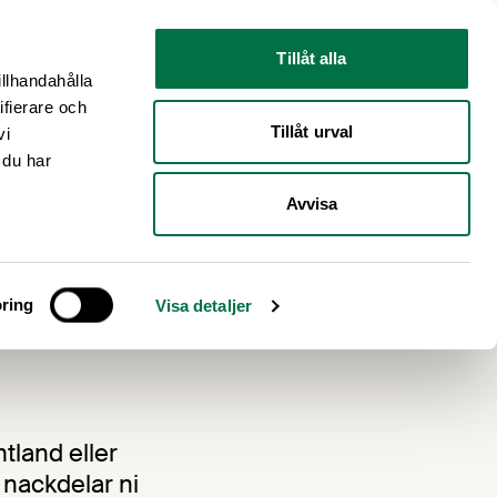
Nyhetsrum
Om oss
Tillåt alla
illhandahålla
ifierare och
Tillåt urval
vi
 du har
Avvisa
rra
ring
Visa detaljer
tland eller
 nackdelar ni