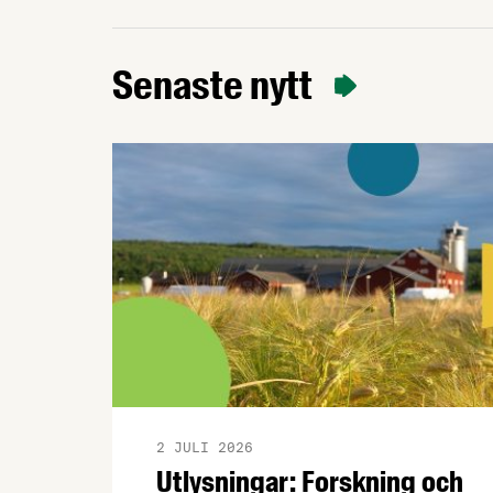
beslutet, vilket innebär att flera av
livsmedelsindustrins bristyrken omfattas
av ett lägre lönekrav. Samtidigt fastställs
Senaste nytt
att bärplockare av vilda bär framöver
hanteras inom ramarna för direktivet för
säsongsanställning.
2 JULI 2026
Utlysningar: Forskning och