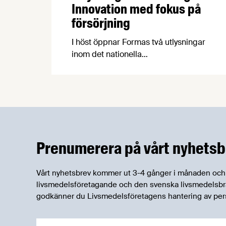
Innovation med fokus på
försörjning
I höst öppnar Formas två utlysningar
inom det nationella
forskningsprogrammet för livsmedel,
NFP Livs. Inriktningarna är "hållbara och
robusta försörjningsvägar" samt
"hållbara insatsvaror för en
motståndskraftig livsmedelsförsörjning",
och båda syftar till att bana väg för
innovationer som stärker Sveriges
Prenumerera på vårt nyhetsb
livsmedelsförsörjning.
Vårt nyhetsbrev kommer ut 3-4 gånger i månaden och rik
livsmedelsföretagande och den svenska livsmedelsbran
godkänner du Livsmedelsföretagens hantering av per