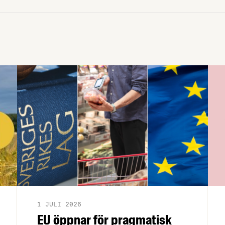
”hållbara insatsvaror för en
motståndskraftig livsmedelsförsörjning”,
och båda syftar till att bana väg för
innovationer som stärker Sveriges
livsmedelsförsörjning.
1 JULI 2026
EU öppnar för pragmatisk