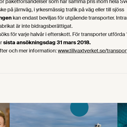
för paketförsändelser som har samma pris inom hela Sve
e på järnväg, i yrkesmässig trafik på väg eller till sjöss
ingen
kan endast beviljas för utgående transporter. Intr
brikat är inte bidragsberättigat.
ks för varje halvår i efterskott. För transporter utförda 1 
är
sista ansökningsdag 31 mars 2018.
fter och mer information:
www.tillvaxtverket.se/transpo