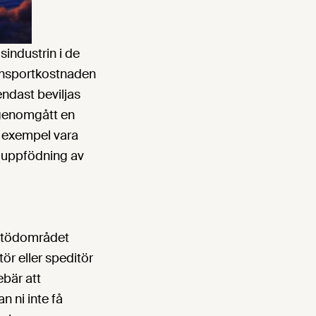
sindustrin i de
transportkostnaden
ndast beviljas
a genomgått en
l exempel vara
t uppfödning av
 stödområdet
ör eller speditör
ebär att
n ni inte få