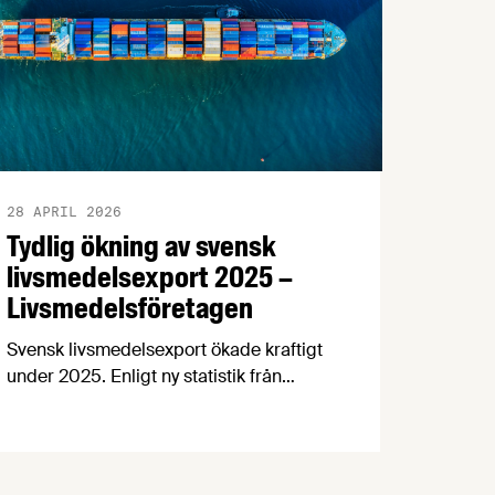
28 APRIL 2026
Tydlig ökning av svensk
livsmedelsexport 2025 –
Livsmedelsföretagen
Svensk livsmedelsexport ökade kraftigt
under 2025. Enligt ny statistik från
Jordbruksverket uppgick exporten till 93
miljarder kronor, vilket motsvarar en
ökning med 10 miljarder kronor eller 12
procent jämfört med året innan.