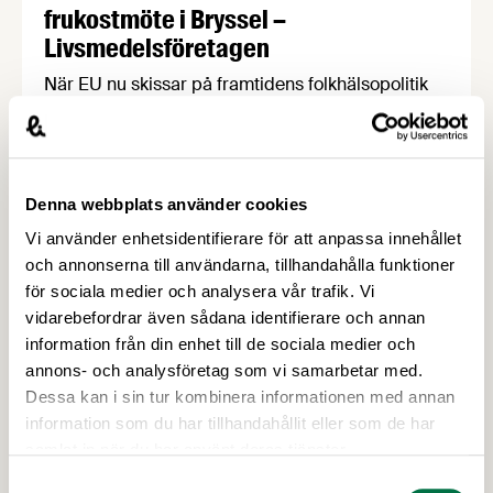
frukostmöte i Bryssel –
Livsmedelsföretagen
När EU nu skissar på framtidens folkhälsopolitik
visar Norden vägen. Under FoodDrinkEurope
Partnership Days i Bryssel lyfte de nordiska
livsmedelsorganisationerna hur innovation och
reformulering redan stärker folkhälsan – och
Denna webbplats använder cookies
varför smarta partnerskap är viktigare än nya,
Vi använder enhetsidentifierare för att anpassa innehållet
otydliga regler.
och annonserna till användarna, tillhandahålla funktioner
för sociala medier och analysera vår trafik. Vi
vidarebefordrar även sådana identifierare och annan
information från din enhet till de sociala medier och
annons- och analysföretag som vi samarbetar med.
Dessa kan i sin tur kombinera informationen med annan
information som du har tillhandahållit eller som de har
samlat in när du har använt deras tjänster.
Samtyckesval
14 JUNI 2026