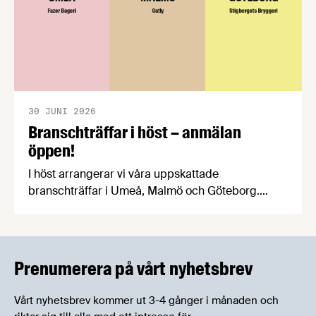
30 JUNI 2026
Branschträffar i höst – anmälan
öppen!
I höst arrangerar vi våra uppskattade
branschträffar i Umeå, Malmö och Göteborg.
Livsmedelsföretagens experter kommer att
informera om aktuella frågor samtidigt som du
kan träffa branschkollegor och utbyta
erfarenheter.
Prenumerera på vårt nyhetsbrev
Vårt nyhetsbrev kommer ut 3-4 gånger i månaden och