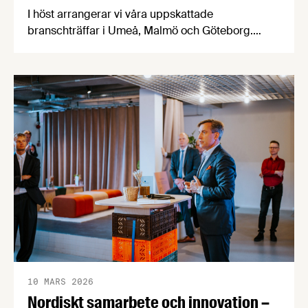
I höst arrangerar vi våra uppskattade
branschträffar i Umeå, Malmö och Göteborg.
Livsmedelsföretagens experter kommer att
informera om aktuella frågor samtidigt som du
kan träffa branschkollegor och utbyta
erfarenheter. På Livsmedelsföretagens
branschträffar får du fördjupa dig i ämnen som är
viktiga för livsmedelsföretagare att ha koll på.
10 MARS 2026
Nordiskt samarbete och innovation –