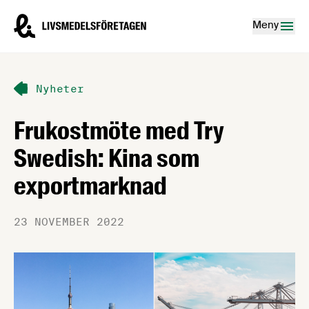
Hoppa till innehåll
Livsmedelsföretagen – till startsidan
Meny
Nyheter
Frukostmöte med Try
Swedish: Kina som
exportmarknad
23 NOVEMBER 2022