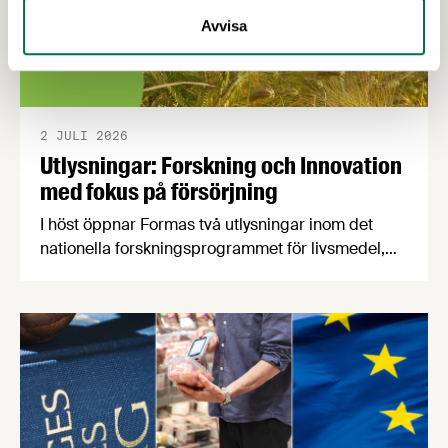
Avvisa
2 JULI 2026
Utlysningar: Forskning och Innovation
med fokus på försörjning
I höst öppnar Formas två utlysningar inom det
nationella forskningsprogrammet för livsmedel,
NFP Livs. Inriktningarna är "hållbara och robusta
försörjningsvägar" samt "hållbara insatsvaror för
en motståndskraftig livsmedelsförsörjning", och
båda syftar till att bana väg för innovationer som
stärker Sveriges livsmedelsförsörjning.