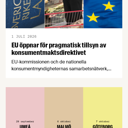
1 JULI 2026
EU öppnar för pragmatisk tillsyn av
konsumentmaktsdirektivet
EU-kommissionen och de nationella
konsumentmyndigheternas samarbetsnätverk,
CPC-nätverket, har kommit med en gemensam
förståelse om införandet av det nya
konsumentmaktsdirektivet. Livsmedelsföretagen
välkomnar att det på EU-nivå nu formellt erkänns
att införandet av direktivet skapar betydande
praktiska problem för företag.