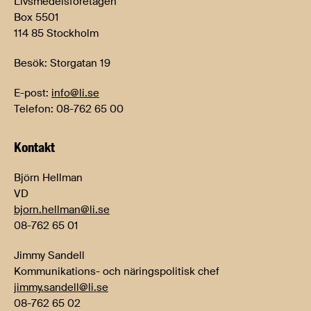
Livsmedelsföretagen
Box 5501
114 85 Stockholm
Besök: Storgatan 19
E-post:
info@li.se
Telefon: 08-762 65 00
Kontakt
Björn Hellman
VD
bjorn.hellman@li.se
08-762 65 01
Jimmy Sandell
Kommunikations- och näringspolitisk chef
jimmy.sandell@li.se
08-762 65 02