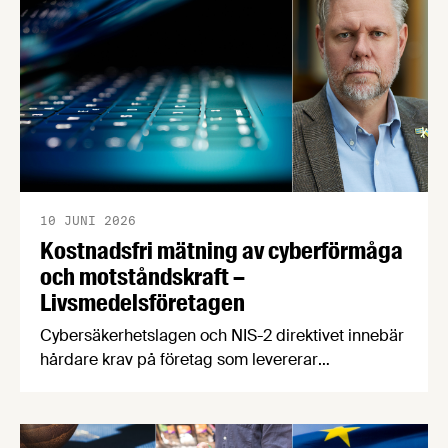
10 JUNI 2026
Kostnadsfri mätning av cyberförmåga
och motståndskraft –
Livsmedelsföretagen
Cybersäkerhetslagen och NIS-2 direktivet innebär
hårdare krav på företag som levererar
samhällsviktiga varor och tjänster. Nu erbjuder vi
våra medlemmar en kostnadsfri mätning av
företagets cyberresiliens. Det är först till kvarn