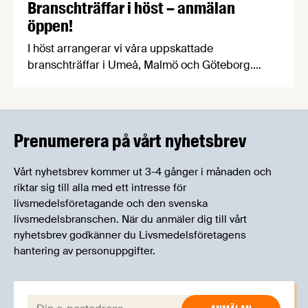
Branschträffar i höst – anmälan
öppen!
I höst arrangerar vi våra uppskattade
branschträffar i Umeå, Malmö och Göteborg.
Livsmedelsföretagens experter kommer att
informera om aktuella frågor samtidigt som du
kan träffa branschkollegor och utbyta
erfarenheter.
Prenumerera på vårt nyhetsbrev
Vårt nyhetsbrev kommer ut 3-4 gånger i månaden och
riktar sig till alla med ett intresse för
livsmedelsföretagande och den svenska
livsmedelsbranschen. När du anmäler dig till vårt
nyhetsbrev godkänner du Livsmedelsföretagens
hantering av personuppgifter.
E-post: