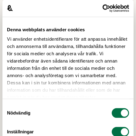
anledning av detta vill vi påminna om den
bedömning av tillämpningen av direktivet som vi
publicerade i april i år. Konsumentmaktsdirektivet
(ECGT) är ett EU-direktiv som ska göra det lättare
Denna webbplats använder cookies
för konsumenter att fatta hållbara och …
Vi använder enhetsidentifierare för att anpassa innehållet
och annonserna till användarna, tillhandahålla funktioner
för sociala medier och analysera vår trafik. Vi
vidarebefordrar även sådana identifierare och annan
information från din enhet till de sociala medier och
annons- och analysföretag som vi samarbetar med.
Dessa kan i sin tur kombinera informationen med annan
24 JUNI 2026
information som du har tillhandahållit eller som de har
Inbjudan: Kostnadsfria seminarium
samlat in när du har använt deras tjänster.
om arbetsmiljö på sju orter i Sverige –
Samtyckesval
Livsmedelsföretagen
Nödvändig
Industrins partsgemensamma arbetsmiljögrupp
fyller 10 år. Därför vill vi – Prevent och parterna
Inställningar