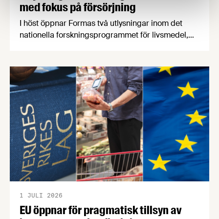
med fokus på försörjning
I höst öppnar Formas två utlysningar inom det
nationella forskningsprogrammet för livsmedel,
NFP Livs. Inriktningarna är "hållbara och robusta
försörjningsvägar" samt "hållbara insatsvaror för
en motståndskraftig livsmedelsförsörjning", och
båda syftar till att bana väg för innovationer som
stärker Sveriges livsmedelsförsörjning.
1 JULI 2026
EU öppnar för pragmatisk tillsyn av