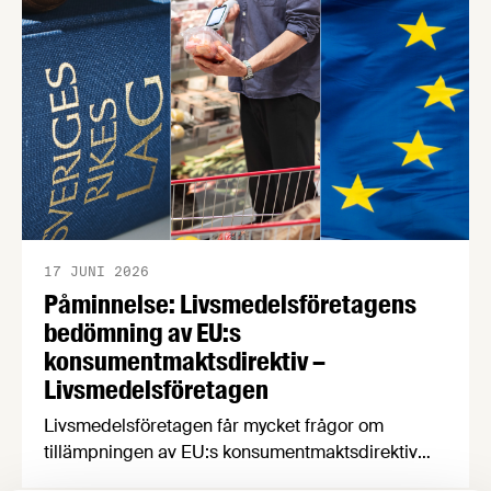
som gäller! Cybersäkerhetslagen och NIS-2
direktivet innebär hårdare krav på företag som
levererar samhällsviktiga varor och tjänster. Det är
en sak att uppfylla de …
17 JUNI 2026
Påminnelse: Livsmedelsföretagens
bedömning av EU:s
konsumentmaktsdirektiv –
Livsmedelsföretagen
Livsmedelsföretagen får mycket frågor om
tillämpningen av EU:s konsumentmaktsdirektiv
som träder i kraft senast den 1 januari 2027. Med