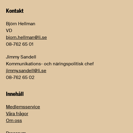
Kontakt
Björn Hellman
VD
bjorn.hellman@li.se
08-762 65 01
Jimmy Sandell
Kommunikations- och näringspolitisk chef
jimmy.sandell@li.se
08-762 65 02
Innehåll
Medlemsservice
Våra frågor
Om oss