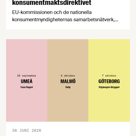
konsumentmaktsdirektivet
EU-kommissionen och de nationella
konsumentmyndigheternas samarbetsnätverk,
CPC-nätverket, har kommit med en gemensam
förståelse om införandet av det nya
konsumentmaktsdirektivet. Livsmedelsföretagen
välkomnar att det på EU-nivå nu formellt erkänns
att införandet av direktivet skapar betydande
praktiska problem för företag.
30 JUNI 2026