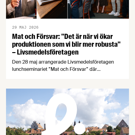
29 MAJ 2026
Mat och Försvar: "Det är när vi ökar
produktionen som vi blir mer robusta"
– Livsmedelsföretagen
Den 28 maj arrangerade Livsmedelsföretagen
lunchseminariet ”Mat och Försvar” där
företrädare för politiken, myndigheter och
livsmedelsindustrin diskuterade nuläget för
Sveriges livsmedelsberedskap utifrån rapporten
”Hur stark är Sveriges livsmedelsberedskap?”
Livsmedelsföretagens rapport Hur stark är
Sveriges livsmedelsberedskap?