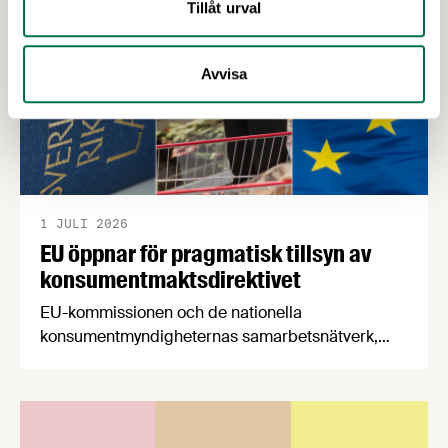
Tillåt urval
stärker Sveriges livsmedelsförsörjning.
Avvisa
1 JULI 2026
EU öppnar för pragmatisk tillsyn av
konsumentmaktsdirektivet
EU-kommissionen och de nationella
konsumentmyndigheternas samarbetsnätverk,
CPC-nätverket, har kommit med en gemensam
förståelse om införandet av det nya
konsumentmaktsdirektivet. Livsmedelsföretagen
välkomnar att det på EU-nivå nu formellt erkänns