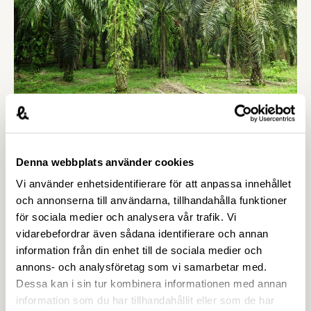
Livsmedelsdagen som i år kommer …
26 NOVEMBER 2015
Framsteg mot hållbar palmolja
Livsmedelsföretagen har följt
Denna webbplats använder cookies
upp branschåtagandet om att all palmolja i
Vi använder enhetsidentifierare för att anpassa innehållet
svenska livsmedelsprodukter ska vara
och annonserna till användarna, tillhandahålla funktioner
hållbarhetscertifierad. Resultatet finns publicerat i
för sociala medier och analysera vår trafik. Vi
en rapport som presenterades på ett
vidarebefordrar även sådana identifierare och annan
palmoljeseminarium den 25 november.
Senaste nytt
information från din enhet till de sociala medier och
annons- och analysföretag som vi samarbetar med.
Dessa kan i sin tur kombinera informationen med annan
information som du har tillhandahållit eller som de har