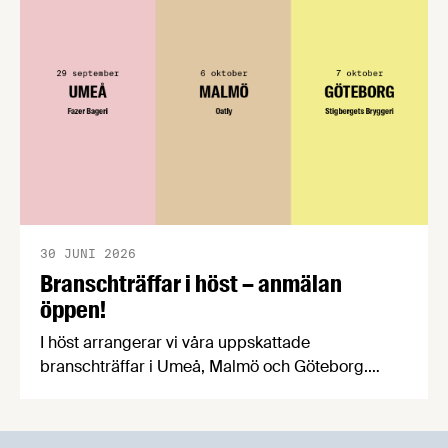
att införandet av direktivet skapar betydande
praktiska problem för företag.
30 JUNI 2026
Branschträffar i höst – anmälan
öppen!
I höst arrangerar vi våra uppskattade
branschträffar i Umeå, Malmö och Göteborg.
Livsmedelsföretagens experter kommer att
informera om aktuella frågor samtidigt som du
kan träffa branschkollegor och utbyta