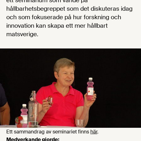
ett seminarium som vände på
hållbarhetsbegreppet som det diskuteras idag
och som fokuserade på hur forskning och
innovation kan skapa ett mer hållbart
matsverige.
Ett sammandrag av seminariet finns
här
.
Medverkande gjorde: