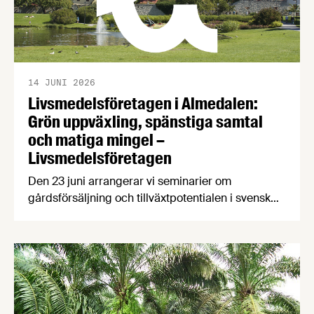
14 JUNI 2026
Livsmedelsföretagen i Almedalen:
Grön uppväxling, spänstiga samtal
och matiga mingel –
Livsmedelsföretagen
Den 23 juni arrangerar vi seminarier om
gårdsförsäljning och tillväxtpotentialen i svensk
livsmedelsproduktion, följt av Almedalens godaste
mingel. Den 24 juni arrangerar vi seminarium om
hållbarhet och transporter samt ett gemensamt
branschmingel med LRF och Svensk
Dagligvaruhandel. Så tveka inte, kom till
Almedalen! Den 23 juni är det dags för