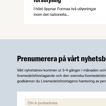
I höst öppnar Formas två utlysningar
inom det nationella
forskningsprogrammet för livsmedel,
NFP Livs. Inriktningarna är "hållbara och
robusta försörjningsvägar" samt
"hållbara insatsvaror för en
motståndskraftig livsmedelsförsörjning",
och båda syftar till att bana väg för
innovationer som stärker Sveriges
Prenumerera på vårt nyhetsb
livsmedelsförsörjning.
Vårt nyhetsbrev kommer ut 3-4 gånger i månaden och rik
livsmedelsföretagande och den svenska livsmedelsbran
godkänner du Livsmedelsföretagens hantering av per
E-post: