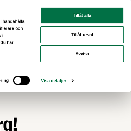
Nyhetsrum
Om oss
Tillåt alla
illhandahålla
ifierare och
Tillåt urval
vi
 du har
Avvisa
ring
Visa detaljer
rg!