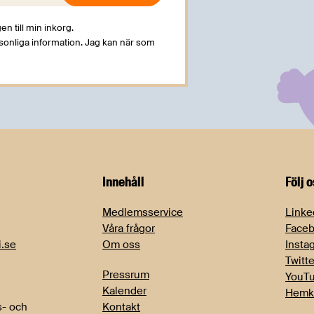
en till min inkorg.
rsonliga information. Jag kan när som
Innehåll
Följ 
Medlemsservice
Linke
Våra frågor
Face
i.se
Om oss
Insta
Twitte
Pressrum
YouT
Kalender
Hemk
- och
Kontakt