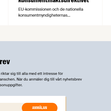
EU-kommissionen och de nationella
konsumentmyndigheternas
samarbetsnätverk, CPC-nätverket, har
kommit med en gemensam förståelse
om införandet av det nya
konsumentmaktsdirektivet.
Livsmedelsföretagen välkomnar att det
på EU-nivå nu formellt erkänns att
införandet av direktivet skapar
rev
betydande praktiska problem för företag.
tar sig till alla med ett intresse för
schen. När du anmäler dig till vårt nyhetsbrev
sonuppgifter.