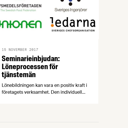
15 NOVEMBER 2017
Seminarieinbjudan:
Löneprocessen för
tjänstemän
Lönebildningen kan vara en positiv kraft i
företagets verksamhet. Den individuella
lönesättningen kan skapa förutsättningar
för att medarbetare utvecklas och
stimuleras till goda prestationer. Därför
bjuder Livsmedelsföretagen, Unionen,
Sveriges Ingenjörer och Ledarna