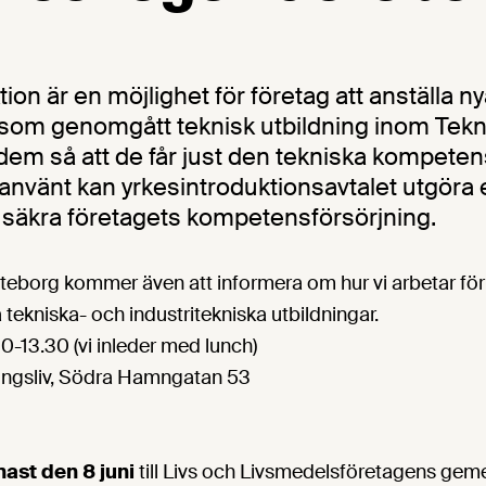
ion är en möjlighet för företag att anställa n
om genomgått teknisk utbildning inom Tekn
 dem så att de får just den tekniska kompeten
använt kan yrkesintroduktionsavtalet utgöra e
tt säkra företagets kompetensförsörjning.
teborg kommer även att informera om hur vi arbetar för
 tekniska- och industritekniska utbildningar.
.30-13.30 (vi inleder med lunch)
ingsliv, Södra Hamngatan 53
nast den 8 juni
till Livs och Livsmedelsföretagens g