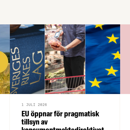
deltar har möjlighet att ställa frågor.
Träffarna anordnas på sju orter runt om i
landet på följande datum: …
1 JULI 2026
EU öppnar för pragmatisk
tillsyn av
konsumentmaktsdirektivet