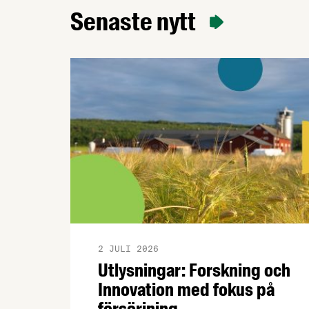
branschträffar får du fördjupa dig i
Senaste nytt
ämnen som är viktiga för
livsmedelsföretagare att ha koll på.
2 JULI 2026
Utlysningar: Forskning och
Innovation med fokus på
försörjning