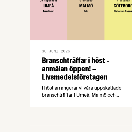
30 JUNI 2026
Branschträffar i höst -
anmälan öppen! –
Livsmedelsföretagen
I höst arrangerar vi våra uppskattade
branschträffar i Umeå, Malmö och
Göteborg. Livsmedelsföretagens
experter kommer att informera om
aktuella frågor samtidigt som du kan
träffa branschkollegor och utbyta
erfarenheter. På Livsmedelsföretagens