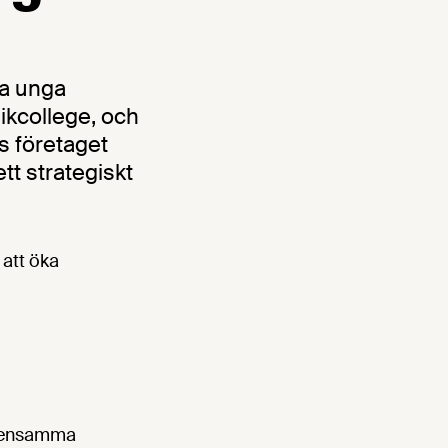
ya unga
ikcollege, och
s företaget
tt strategiskt
 att öka
emensamma