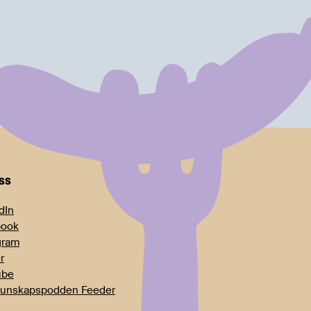
oss
dIn
book
gram
r
ube
unskapspodden Feeder