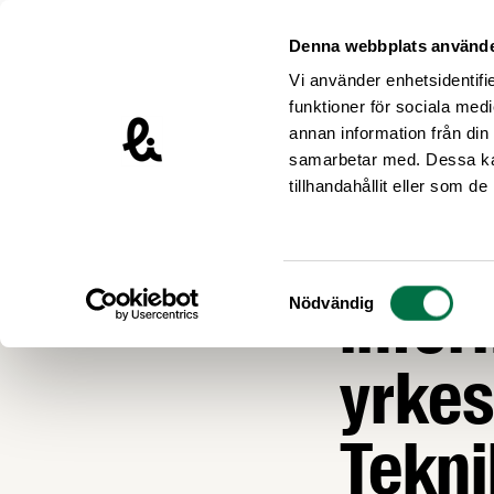
Hoppa till innehåll
Livsmedelsföretagen – till startsidan
Denna webbplats använde
Vi använder enhetsidentifie
funktioner för sociala medi
annan information från din
samarbetar med. Dessa kan
Nyheter
tillhandahållit eller som d
Välk
Samtyckesval
infor
Nödvändig
yrkes
Tekni