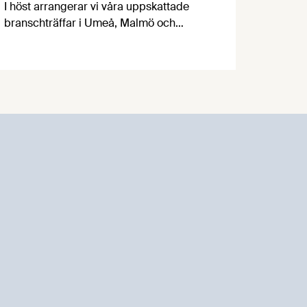
I höst arrangerar vi våra uppskattade
branschträffar i Umeå, Malmö och
Göteborg. Livsmedelsföretagens
experter kommer att informera om
aktuella frågor samtidigt som du kan
träffa branschkollegor och utbyta
erfarenheter.