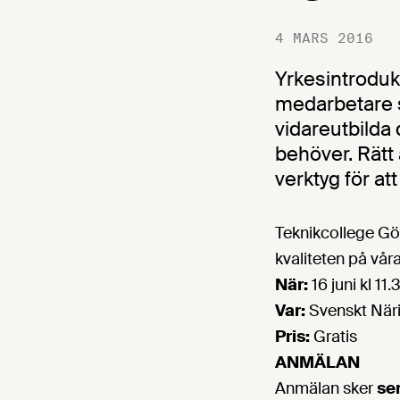
4 MARS 2016
Yrkesintrodukt
medarbetare s
vidareutbilda
behöver. Rätt 
verktyg för a
Teknikcollege Gö
kvaliteten på våra
När:
16 juni kl 11
Var:
Svenskt När
Pris:
Gratis
ANMÄLAN
Anmälan sker
se