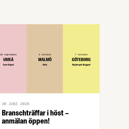
tillsammans in till ett seminarium med
diskussioner om lönebildning.
30 JUNI 2026
Branschträffar i höst –
anmälan öppen!