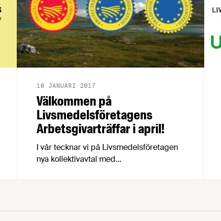
10 JANUARI 2017
Välkommen på
Livsmedelsföretagens
Arbetsgivarträffar i april!
I vår tecknar vi på Livsmedelsföretagen
nya kollektivavtal med
Livsmedelsarbetareförbundet, Unionen
och Sveriges Ingenjörer som gäller från
och med den 1 april i år. På våra
arbetsgivarträffar nu i april går vi igenom
förändringar i kollektivavtalen och ni som