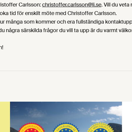
istoffer Carlsson:
christoffer.carlsson@li.se
. Vill du vet
ka tid för enskilt möte med Christoffer Carlsson.
ur många som kommer och era fullständiga kontaktuppgi
du några särskilda frågor du vill ta upp är du varmt väl
n!