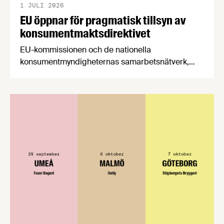
1 JULI 2026
EU öppnar för pragmatisk tillsyn av
konsumentmaktsdirektivet
EU-kommissionen och de nationella
konsumentmyndigheternas samarbetsnätverk,
CPC-nätverket, har kommit med en gemensam
förståelse om införandet av det nya
konsumentmaktsdirektivet. Livsmedelsföretagen
välkomnar att det på EU-nivå nu formellt erkänns
att införandet av direktivet skapar betydande
praktiska problem för företag.