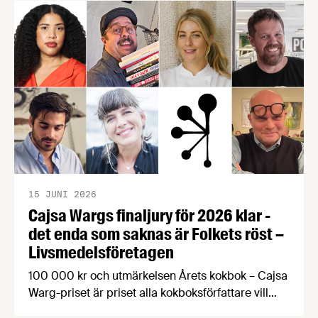
15 JUNI 2026
Cajsa Wargs finaljury för 2026 klar -
det enda som saknas är Folkets röst –
Livsmedelsföretagen
100 000 kr och utmärkelsen Årets kokbok – Cajsa
Warg-priset är priset alla kokboksförfattare vill
vinna. Årets finaljury består bland annat av en