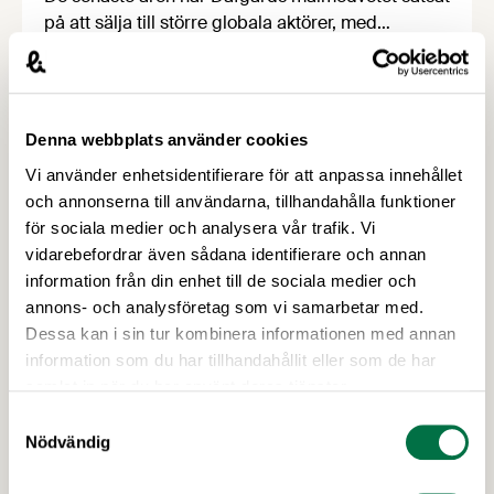
på att sälja till större globala aktörer, med
resultatet att exporten idag utgör 35 procent av
bolagets omsättning. All produktion sker
fortfarande i ”Köket i Källby”, och för sina
exportframgångar har Dafgårds nu belönats med
Denna webbplats använder cookies
priset Årets Livsmedelsexportör 2026. Priset
Vi använder enhetsidentifierare för att anpassa innehållet
Årets Livsmedelsexportör är ett samarbete mellan
och annonserna till användarna, tillhandahålla funktioner
Livsmedelsföretagen och …
för sociala medier och analysera vår trafik. Vi
vidarebefordrar även sådana identifierare och annan
information från din enhet till de sociala medier och
annons- och analysföretag som vi samarbetar med.
Dessa kan i sin tur kombinera informationen med annan
information som du har tillhandahållit eller som de har
samlat in när du har använt deras tjänster.
19 MARS 2026
Samtyckesval
Nominera till Livsmedelspriset 2026 –
Nödvändig
Livsmedelsföretagen