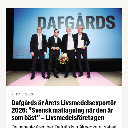
passionerad fiskälskare, en hängiven
kokbokssamlare och en legendarisk matfotograf.
Dessutom har alla kokboksälskare möjlighet att
söka till att bli en del av finaljuryn som Folkets röst.
Frida Ronge, David Sundin, Karolina Sparring, …
7 MAJ 2026
Dafgårds är Årets Livsmedelsexportör
2026: ”Svensk matlagning när den är
som bäst” – Livsmedelsföretagen
De senaste åren har Dafgårds målmedvetet satsat