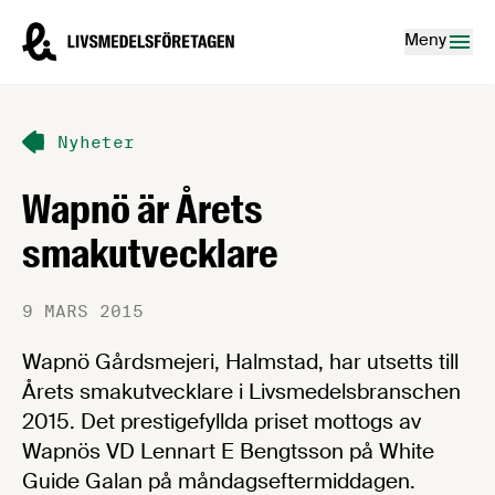
Hoppa till innehåll
Livsmedelsföretagen – till startsidan
Meny
Nyheter
Wapnö är Årets
smakutvecklare
9 MARS 2015
Wapnö Gårdsmejeri, Halmstad, har utsetts till
Årets smakutvecklare i Livsmedelsbranschen
2015. Det prestigefyllda priset mottogs av
Wapnös VD Lennart E Bengtsson på White
Guide Galan på måndagseftermiddagen.