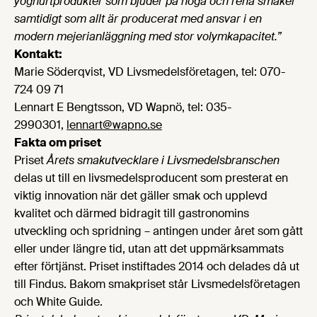
yoghurtprodukter som bjuder på höga och rena smaker
samtidigt som allt är producerat med ansvar i en
modern mejerianläggning med stor volymkapacitet.”
Kontakt:
Marie Söderqvist, VD Livsmedelsföretagen, tel: 070-
724 09 71
Lennart E Bengtsson, VD Wapnö, tel: 035-
2990301,
lennart@wapno.se
Fakta om priset
Priset
Årets smakutvecklare i Livsmedelsbranschen
delas ut till en livsmedelsproducent som presterat en
viktig innovation när det gäller smak och upplevd
kvalitet och därmed bidragit till gastronomins
utveckling och spridning – antingen under året som gått
eller under längre tid, utan att det uppmärksammats
efter förtjänst. Priset instiftades 2014 och delades då ut
till Findus. Bakom smakpriset står Livsmedelsföretagen
och White Guide.