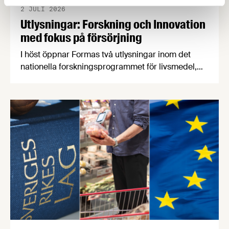
2 JULI 2026
Utlysningar: Forskning och Innovation
med fokus på försörjning
I höst öppnar Formas två utlysningar inom det
nationella forskningsprogrammet för livsmedel,
NFP Livs. Inriktningarna är "hållbara och robusta
försörjningsvägar" samt "hållbara insatsvaror för
en motståndskraftig livsmedelsförsörjning", och
båda syftar till att bana väg för innovationer som
stärker Sveriges livsmedelsförsörjning.