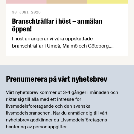
30 JUNI 2026
Branschträffar i höst – anmälan
öppen!
I höst arrangerar vi våra uppskattade
branschträffar i Umeå, Malmö och Göteborg.
Livsmedelsföretagens experter kommer att
informera om aktuella frågor samtidigt som du
kan träffa branschkollegor och utbyta
erfarenheter.
Prenumerera på vårt nyhetsbrev
Vårt nyhetsbrev kommer ut 3-4 gånger i månaden och
riktar sig till alla med ett intresse för
livsmedelsföretagande och den svenska
livsmedelsbranschen. När du anmäler dig till vårt
nyhetsbrev godkänner du Livsmedelsföretagens
hantering av personuppgifter.