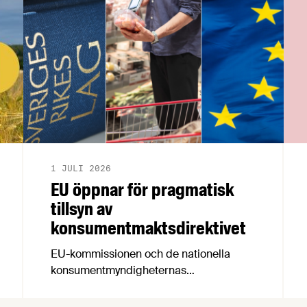
1 JULI 2026
EU öppnar för pragmatisk
tillsyn av
konsumentmaktsdirektivet
EU-kommissionen och de nationella
konsumentmyndigheternas
samarbetsnätverk, CPC-nätverket, har
kommit med en gemensam förståelse