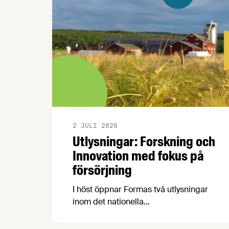
2 JULI 2026
Utlysningar: Forskning och
Innovation med fokus på
försörjning
I höst öppnar Formas två utlysningar
inom det nationella
forskningsprogrammet för livsmedel,
NFP Livs. Inriktningarna är "hållbara och