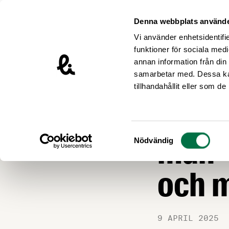
Hoppa till innehåll
Livsmedelsföretagen – till startsidan
Denna webbplats använde
Vi använder enhetsidentifie
funktioner för sociala medi
annan information från din
samarbetar med. Dessa kan
Nyheter
tillhandahållit eller som d
Webb
Samtyckesval
man ”
Nödvändig
och 
9 APRIL 2025