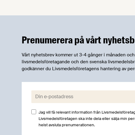
robusta försörjningsvägar" samt
"hållbara insatsvaror för en
motståndskraftig livsmedelsförsörjning",
och båda syftar till att bana väg för
innovationer som stärker Sveriges
Prenumerera på vårt nyhetsb
livsmedelsförsörjning.
Vårt nyhetsbrev kommer ut 3-4 gånger i månaden och rik
livsmedelsföretagande och den svenska livsmedelsbran
godkänner du Livsmedelsföretagens hantering av per
E-post:
Jag vill få relevant information från Livsmedelsföretag
Livsmedelsföretagen ska inte dela eller sälja min pe
helst avsluta prenumerationen.