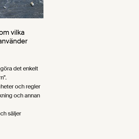
om vilka
n använder
 göra det enkelt
n”.
heter och regler
märkning och annan
ch säljer