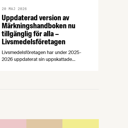
20 MAJ 2026
Uppdaterad version av
Märkningshandboken nu
tillgänglig för alla –
Livsmedelsföretagen
Livsmedelsföretagen har under 2025-
2026 uppdaterat sin uppskattade
Märkningshandbok. Syftet med
handboken är att underlätta för våra
medlemsföretag att tillämpa de
märkningsregler som EU beslutar om.
Efter att ha varit reserverad för våra
medlemmar en tid finns den nu
tillgänglig på vår hemsida för alla
intresserade.