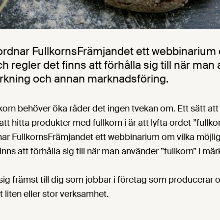
rdnar FullkornsFrämjandet ett webbinarium 
h regler det finns att förhålla sig till när ma
märkning och annan marknadsföring.
llkorn behöver öka råder det ingen tvekan om. Ett sätt att
t hitta produkter med fullkorn i är att lyfta ordet ”fullkor
ar FullkornsFrämjandet ett webbinarium om vilka möjlig
 finns att förhålla sig till när man använder ”fullkorn” i 
 sig främst till dig som jobbar i företag som producerar o
 liten eller stor verksamhet.