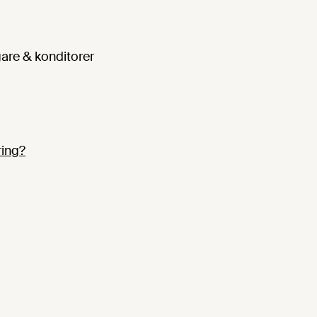
gare & konditorer
ring?