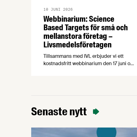
10 JUNI 2026
Webbinarium: Science
Based Targets för små och
mellanstora företag –
Livsmedelsföretagen
Tillsammans med IVL erbjuder vi ett
kostnadsfritt webbinarium den 17 juni om
Science Based Targets för små och
medelstora företag. Vetenskapligt
baserade klimatmål kan stärka
företagets position, öka förtroendet hos
kunder och samarbetspartners och göra
det lättare att möta nya krav i
Senaste nytt
värdekedjan. Kraven på hållbarhet ökar
snabbt – från kunder, investerare och
större företag. …