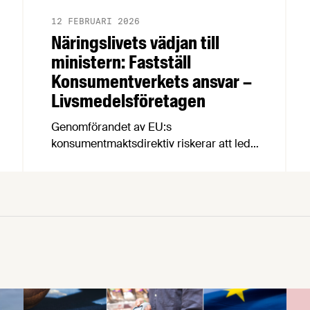
12 FEBRUARI 2026
Näringslivets vädjan till
ministern: Fastställ
Konsumentverkets ansvar –
Livsmedelsföretagen
Genomförandet av EU:s
konsumentmaktsdirektiv riskerar att leda
till att fullt tjänliga produkter för
hundratals miljoner kronor måste
kasseras. En bred sammanslutning av
svenska näringslivsorganisationer begär
nu att civilminister Erik Slottner ingriper.