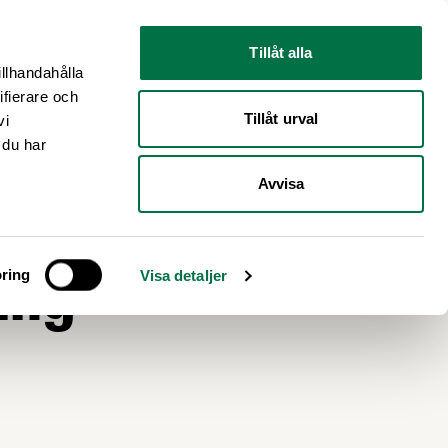
Nyhetsrum
Om oss
Tillåt alla
illhandahålla
ifierare och
Tillåt urval
vi
 du har
Avvisa
änder
ing
ring
Visa detaljer