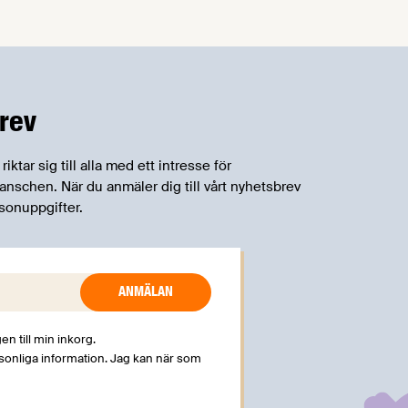
om införandet av det nya
konsumentmaktsdirektivet.
Livsmedelsföretagen välkomnar att det
på EU-nivå nu formellt erkänns att
införandet av direktivet skapar
rev
betydande praktiska problem för företag.
tar sig till alla med ett intresse för
schen. När du anmäler dig till vårt nyhetsbrev
sonuppgifter.
en till min inkorg.
rsonliga information. Jag kan när som