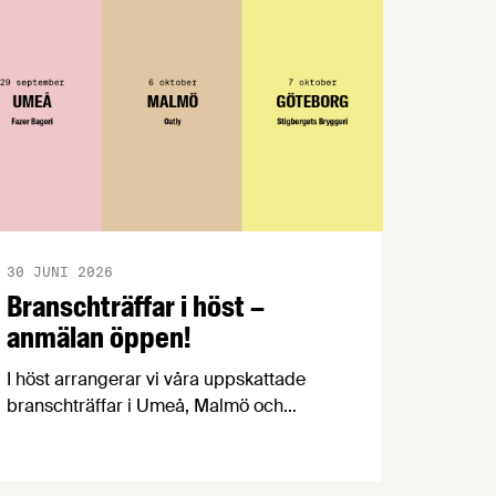
30 JUNI 2026
Branschträffar i höst –
anmälan öppen!
I höst arrangerar vi våra uppskattade
branschträffar i Umeå, Malmö och
Göteborg. Livsmedelsföretagens
experter kommer att informera om
aktuella frågor samtidigt som du kan