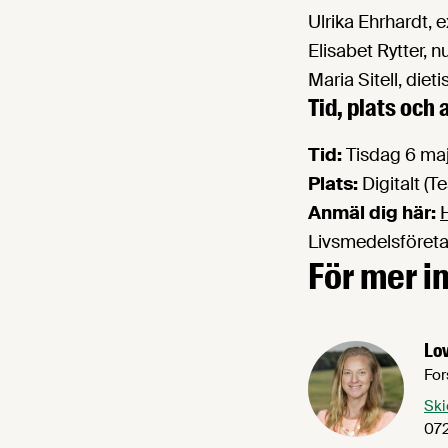
Ulrika Ehrhardt, 
Elisabet Rytter, 
Maria Sitell, die
Tid, plats och
Tid:
Tisdag 6 maj 
Plats:
Digitalt (T
Anmäl dig här:
Livsmedelsföretag
För mer i
Lov
For
Ski
072