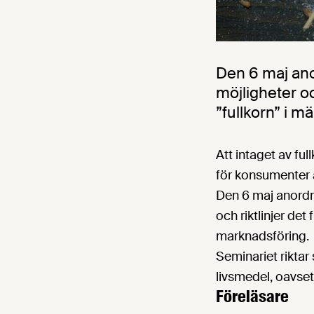
Den 6 maj ano
möjligheter oc
”fullkorn” i 
Att intaget av fu
för konsumenter at
Den 6 maj anordn
och riktlinjer det
marknadsföring.
Seminariet riktar
livsmedel, oavsett
Föreläsare