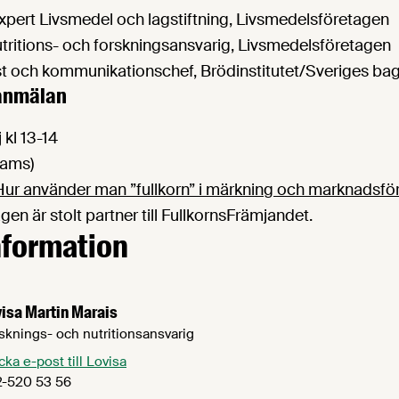
expert Livsmedel och lagstiftning, Livsmedelsföretagen
nutritions- och forskningsansvarig, Livsmedelsföretagen
tist och kommunikationschef, Brödinstitutet/Sveriges ba
 anmälan
kl 13-14
eams)
Hur använder man ”fullkorn” i märkning och marknadsfö
en är stolt partner till FullkornsFrämjandet.
nformation
isa Martin Marais
sknings- och nutritionsansvarig
cka e-post till Lovisa
-520 53 56