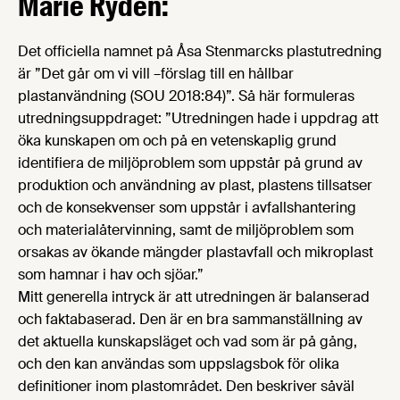
Marie Rydén:
Det officiella namnet på Åsa Stenmarcks plastutredning
är ”Det går om vi vill –förslag till en hållbar
plastanvändning (SOU 2018:84)”. Så här formuleras
utredningsuppdraget: ”Utredningen hade i uppdrag att
öka kunskapen om och på en vetenskaplig grund
identifiera de miljöproblem som uppstår på grund av
produktion och användning av plast, plastens tillsatser
och de konsekvenser som uppstår i avfallshantering
och materialåtervinning, samt de miljöproblem som
orsakas av ökande mängder plastavfall och mikroplast
som hamnar i hav och sjöar.”
Mitt generella intryck är att utredningen är balanserad
och faktabaserad. Den är en bra sammanställning av
det aktuella kunskapsläget och vad som är på gång,
och den kan användas som uppslagsbok för olika
definitioner inom plastområdet. Den beskriver såväl