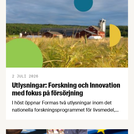
2 JULI 2026
Utlysningar: Forskning och Innovation
med fokus på försörjning
I höst öppnar Formas två utlysningar inom det
nationella forskningsprogrammet för livsmedel,
NFP Livs. Inriktningarna är "hållbara och robusta
försörjningsvägar" samt "hållbara insatsvaror för
en motståndskraftig livsmedelsförsörjning", och