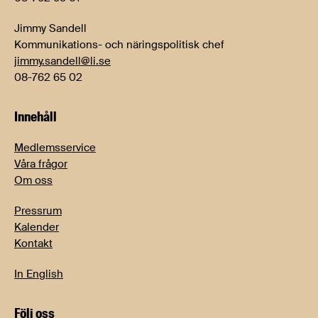
Jimmy Sandell
Kommunikations- och näringspolitisk chef
jimmy.sandell@li.se
08-762 65 02
Innehåll
Medlemsservice
Våra frågor
Om oss
Pressrum
Kalender
Kontakt
In English
Följ oss