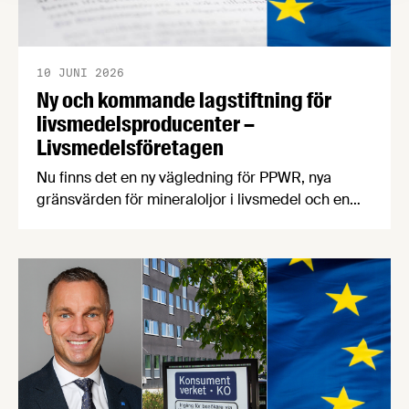
10 JUNI 2026
Ny och kommande lagstiftning för
livsmedelsproducenter –
Livsmedelsföretagen
Nu finns det en ny vägledning för PPWR, nya
gränsvärden för mineraloljor i livsmedel och en
uppdatering kring regeringens arbete med
kontrollutredningen och fuskutredningen. PPWR:
ny vägledning på svenska Förpacknings- och
förpackningsavfallsförordningen, PPWR (EU)
2025/40, börjar tillämpas den 12 augusti i år.