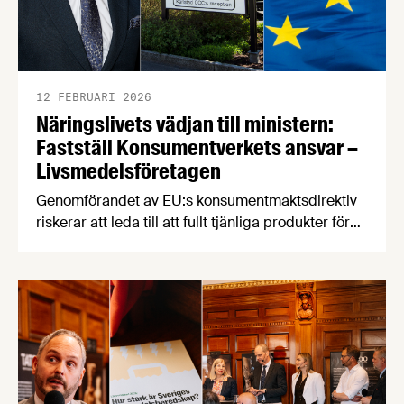
12 FEBRUARI 2026
Näringslivets vädjan till ministern:
Fastställ Konsumentverkets ansvar –
Livsmedelsföretagen
Genomförandet av EU:s konsumentmaktsdirektiv
riskerar att leda till att fullt tjänliga produkter för
hundratals miljoner kronor måste kasseras. En
bred sammanslutning av svenska
näringslivsorganisationer begär nu att
civilminister Erik Slottner ingriper.