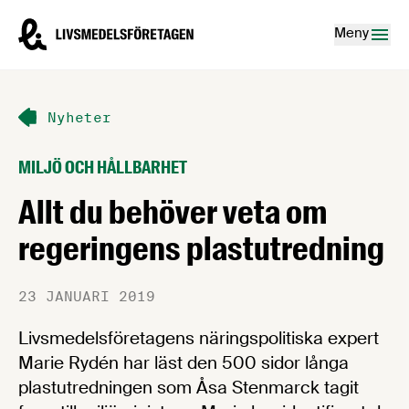
Hoppa till innehåll
Livsmedelsföretagen – till startsidan
Meny
Nyheter
MILJÖ OCH HÅLLBARHET
Allt du behöver veta om
regeringens plastutredning
23 JANUARI 2019
Livsmedelsföretagens näringspolitiska expert
Marie Rydén har läst den 500 sidor långa
plastutredningen som Åsa Stenmarck tagit