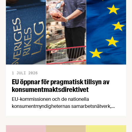
båda syftar till att bana väg för innovationer som
stärker Sveriges livsmedelsförsörjning.
1 JULI 2026
EU öppnar för pragmatisk tillsyn av
konsumentmaktsdirektivet
EU-kommissionen och de nationella
konsumentmyndigheternas samarbetsnätverk,
CPC-nätverket, har kommit med en gemensam
förståelse om införandet av det nya
konsumentmaktsdirektivet. Livsmedelsföretagen