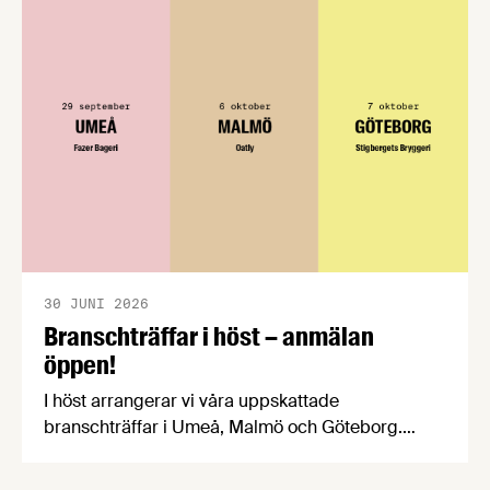
välkomnar att det på EU-nivå nu formellt erkänns
att införandet av direktivet skapar betydande
praktiska problem för företag.
30 JUNI 2026
Branschträffar i höst – anmälan
öppen!
I höst arrangerar vi våra uppskattade
branschträffar i Umeå, Malmö och Göteborg.
Livsmedelsföretagens experter kommer att
informera om aktuella frågor samtidigt som du