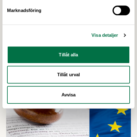
Marie Rydén
Marknadsföring
Näringspolitisk expert
Skicka e-post till Marie
08-762 65 37
Visa detaljer
Tillåt alla
Upptäck mer
Tillåt urval
Avvisa