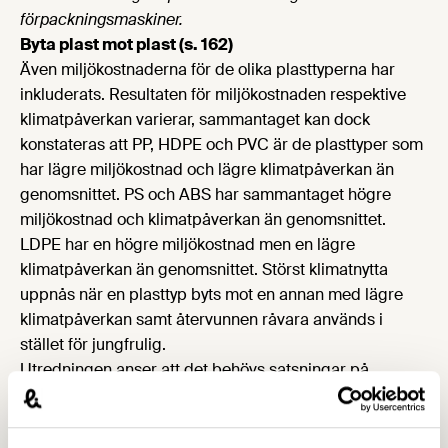
förpackningsmaskiner.
Byta plast mot plast (s. 162)
Även miljökostnaderna för de olika plasttyperna har
inkluderats. Resultaten för miljökostnaden respektive
klimatpåverkan varierar, sammantaget kan dock
konstateras att PP, HDPE och PVC är de plasttyper som
har lägre miljökostnad och lägre klimatpåverkan än
genomsnittet. PS och ABS har sammantaget högre
miljökostnad och klimatpåverkan än genomsnittet.
LDPE har en högre miljökostnad men en lägre
klimatpåverkan än genomsnittet. Störst klimatnytta
uppnås när en plasttyp byts mot en annan med lägre
klimatpåverkan samt återvunnen råvara används i
stället för jungfrulig.
Utredningen anser att det behövs satsningar på
forskning och kunskapshöjande åtgärder kring
möjligheter att byta plast mot plast utifrån ett
klimatperspektiv och andra relevanta