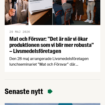
29 MAJ 2026
Mat och Försvar: "Det är när vi ökar
produktionen som vi blir mer robusta"
– Livsmedelsföretagen
Den 28 maj arrangerade Livsmedelsföretagen
lunchseminariet ”Mat och Försvar” där
företrädare för politiken, myndigheter och
livsmedelsindustrin diskuterade nuläget för
Sveriges livsmedelsberedskap utifrån rapporten
”Hur stark är Sveriges livsmedelsberedskap?”
Senaste nytt
Livsmedelsföretagens rapport Hur stark är
Sveriges livsmedelsberedskap?