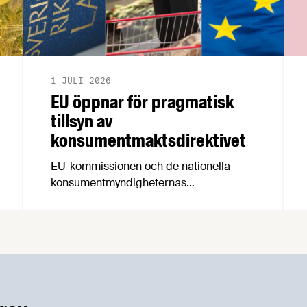
1 JULI 2026
EU öppnar för pragmatisk
tillsyn av
konsumentmaktsdirektivet
EU-kommissionen och de nationella
konsumentmyndigheternas
samarbetsnätverk, CPC-nätverket, har
kommit med en gemensam förståelse
om införandet av det nya
konsumentmaktsdirektivet.
Livsmedelsföretagen välkomnar att det
på EU-nivå nu formellt erkänns att
införandet av direktivet skapar