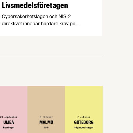
Livsmedelsföretagen
Cybersäkerhetslagen och NIS-2
direktivet innebär hårdare krav på
företag som levererar samhällsviktiga
varor och tjänster. Nu erbjuder vi våra
medlemmar en kostnadsfri mätning av
företagets cyberresiliens. Det är först till
kvarn som gäller! Cybersäkerhetslagen
och NIS-2 direktivet innebär hårdare
krav på företag som levererar
samhällsviktiga varor och tjänster. Det är
en sak att uppfylla de …