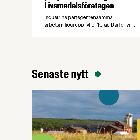
Livsmedelsföretagen
Industrins partsgemensamma
arbetsmiljögrupp fyller 10 år. Därför vill vi
– Prevent och parterna inom industrin –
bjuda in dig som arbetar inom
livsmedelsindustrin till ett kostnadsfritt
halvdagsseminarium om arbetsmiljö.
Seminarierna äger rum i höst på sju olika
orter. Under seminariet kommer du att få
Senaste nytt
med dig ett antal nyttiga verktyg genom
att vi varvar föreläsningspass med …