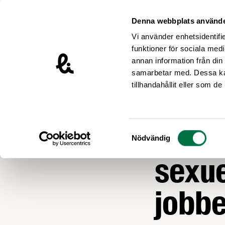
Hoppa till innehåll
Livsmedelsföretagen – till startsidan
Denna webbplats använde
Vi använder enhetsidentifie
funktioner för sociala medi
annan information från din
samarbetar med. Dessa kan
Nyheter
tillhandahållit eller som d
ARBETSMILJÖ
Arbe
Samtyckesval
Nödvändig
sexue
jobbe