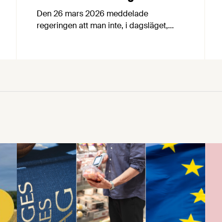
Den 26 mars 2026 meddelade
regeringen att man inte, i dagsläget,
kommer att gå vidare med den tidigare
föreslagna implementeringen av EU:s
lönetransparensdirektiv. Istället vill
regeringen försöka omförhandla
direktivet i syfte att regelförenkla och
skjuta upp genomförandetiden för
direktivet. För dig som arbetsgivare
innebär detta i korthet att arbetet med
att implementera direktivet i den …