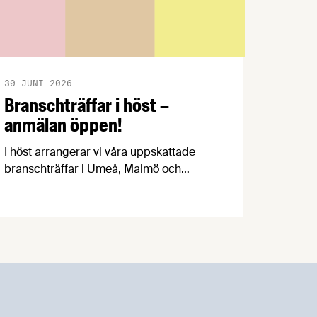
30 JUNI 2026
Branschträffar i höst –
anmälan öppen!
I höst arrangerar vi våra uppskattade
branschträffar i Umeå, Malmö och
Göteborg. Livsmedelsföretagens
experter kommer att informera om
aktuella frågor samtidigt som du kan
träffa branschkollegor och utbyta
erfarenheter.