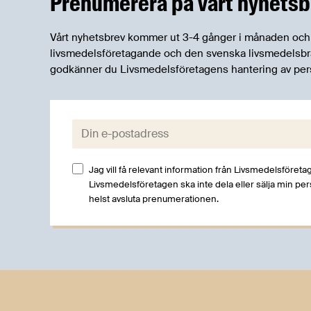
Prenumerera på vårt nyhetsb
livsmedelsförsörjning.
Vårt nyhetsbrev kommer ut 3-4 gånger i månaden och rik
livsmedelsföretagande och den svenska livsmedelsbran
godkänner du Livsmedelsföretagens hantering av per
E-post:
Jag vill få relevant information från Livsmedelsföretag
Livsmedelsföretagen ska inte dela eller sälja min pe
helst avsluta prenumerationen.