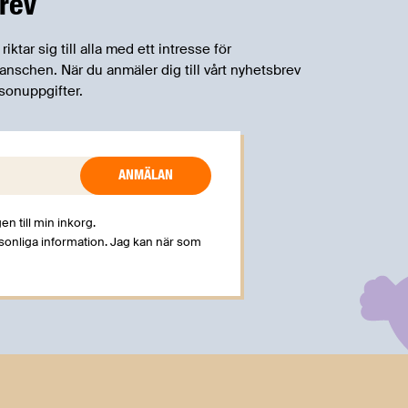
rev
betydande praktiska problem för företag.
tar sig till alla med ett intresse för
schen. När du anmäler dig till vårt nyhetsbrev
sonuppgifter.
en till min inkorg.
rsonliga information. Jag kan när som