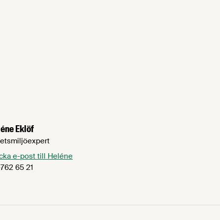
éne Eklöf
etsmiljöexpert
cka e-post till Heléne
762 65 21