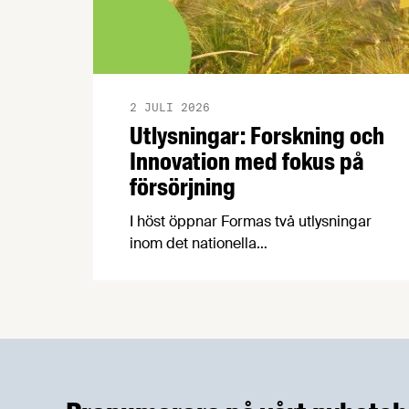
2 JULI 2026
Utlysningar: Forskning och
Innovation med fokus på
försörjning
I höst öppnar Formas två utlysningar
inom det nationella
forskningsprogrammet för livsmedel,
NFP Livs. Inriktningarna är "hållbara och
robusta försörjningsvägar" samt
"hållbara insatsvaror för en
motståndskraftig livsmedelsförsörjning",
och båda syftar till att bana väg för
innovationer som stärker Sveriges