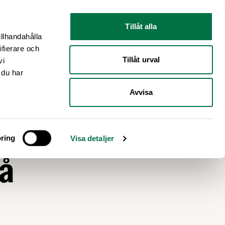
Nyhetsrum
Om oss
Tillåt alla
illhandahålla
ifierare och
Tillåt urval
vi
 du har
Avvisa
mot
ring
Visa detaljer
på