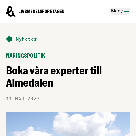
Hoppa till innehåll
Livsmedelsföretagen – till startsidan
Meny
Nyheter
NÄRINGSPOLITIK
Boka våra experter till
Almedalen
11 MAJ 2023