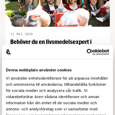
11 MAJ 2026
Behöver du en livsmedelsexpert i
Almedalen? – Livsmedelsföretagen
Livsmedelsföretagen har experter inom allt från
hållbarhet, beredskap, avtalsrörelsen och
kompetensförsörjning till ekonomi, FOI,
Denna webbplats använder cookies
konkurrens och näringspolitik, och många av dem
Vi använder enhetsidentifierare för att anpassa innehållet
är på plats i Almedalen i år. Så tveka inte att höra
och annonserna till användarna, tillhandahålla funktioner
av dig om du vill få in fakta, kunskap och
för sociala medier och analysera vår trafik. Vi
debattglädje i ditt panelsamtal eller seminarium!
vidarebefordrar även sådana identifierare och annan
Veckan efter midsommar är det än …
information från din enhet till de sociala medier och
annons- och analysföretag som vi samarbetar med.