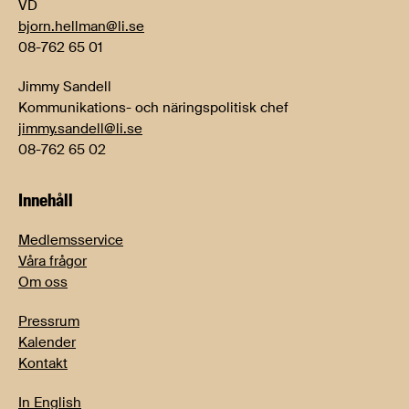
VD
bjorn.hellman@li.se
08-762 65 01
Jimmy Sandell
Kommunikations- och näringspolitisk chef
jimmy.sandell@li.se
08-762 65 02
Innehåll
Medlemsservice
Våra frågor
Om oss
Pressrum
Kalender
Kontakt
In English