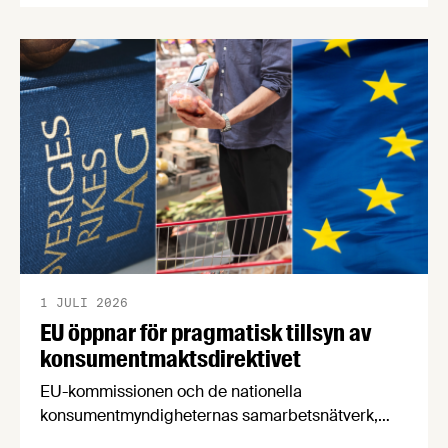
försörjningsvägar" samt "hållbara insatsvaror för
en motståndskraftig livsmedelsförsörjning", och
båda syftar till att bana väg för innovationer som
stärker Sveriges livsmedelsförsörjning.
1 JULI 2026
EU öppnar för pragmatisk tillsyn av
konsumentmaktsdirektivet
EU-kommissionen och de nationella
konsumentmyndigheternas samarbetsnätverk,
CPC-nätverket, har kommit med en gemensam