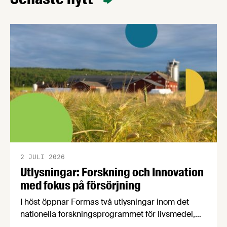
branschträffar får du fördjupa dig i ämnen som är
viktiga för livsmedelsföretagare att ha koll på.
2 JULI 2026
Utlysningar: Forskning och Innovation
med fokus på försörjning
I höst öppnar Formas två utlysningar inom det
nationella forskningsprogrammet för livsmedel,
NFP Livs. Inriktningarna är "hållbara och robusta