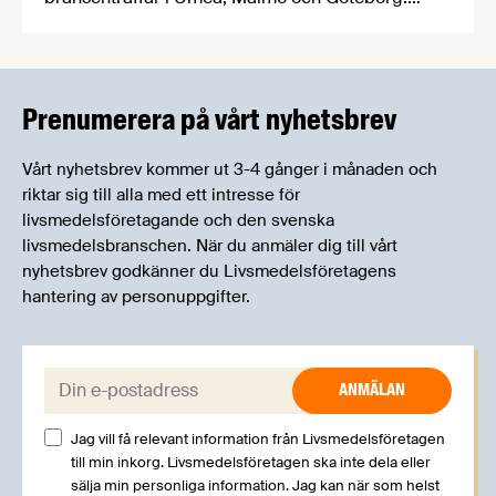
Livsmedelsföretagens experter kommer att
informera om aktuella frågor samtidigt som du
kan träffa branschkollegor och utbyta
erfarenheter.
Prenumerera på vårt nyhetsbrev
Vårt nyhetsbrev kommer ut 3-4 gånger i månaden och
riktar sig till alla med ett intresse för
livsmedelsföretagande och den svenska
livsmedelsbranschen. När du anmäler dig till vårt
nyhetsbrev godkänner du Livsmedelsföretagens
hantering av personuppgifter.
E-post:
Jag vill få relevant information från Livsmedelsföretagen
till min inkorg. Livsmedelsföretagen ska inte dela eller
sälja min personliga information. Jag kan när som helst