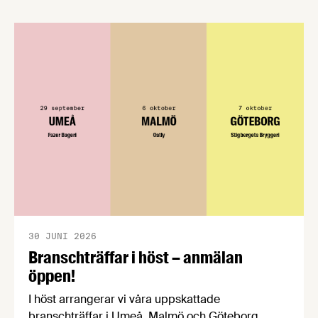
förståelse om införandet av det nya
konsumentmaktsdirektivet. Livsmedelsföretagen
välkomnar att det på EU-nivå nu formellt erkänns
att införandet av direktivet skapar betydande
praktiska problem för företag.
30 JUNI 2026
Branschträffar i höst – anmälan
öppen!
I höst arrangerar vi våra uppskattade
branschträffar i Umeå, Malmö och Göteborg.