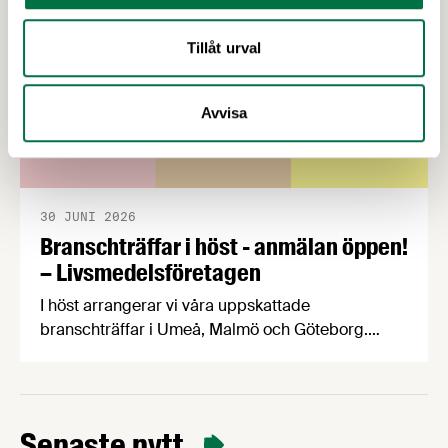
Livsmedelsdagen som i år kommer …
Tillåt urval
Avvisa
30 JUNI 2026
Branschträffar i höst - anmälan öppen!
– Livsmedelsföretagen
I höst arrangerar vi våra uppskattade
branschträffar i Umeå, Malmö och Göteborg.
Livsmedelsföretagens experter kommer att
informera om aktuella frågor samtidigt som du
kan träffa branschkollegor och utbyta
erfarenheter. På Livsmedelsföretagens
Senaste nytt