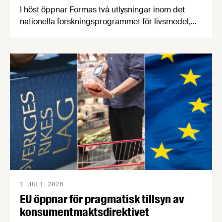
I höst öppnar Formas två utlysningar inom det
nationella forskningsprogrammet för livsmedel,
NFP Livs. Inriktningarna är "hållbara och robusta
försörjningsvägar" samt "hållbara insatsvaror för
en motståndskraftig livsmedelsförsörjning", och
båda syftar till att bana väg för innovationer som
stärker Sveriges livsmedelsförsörjning.
1 JULI 2026
EU öppnar för pragmatisk tillsyn av
konsumentmaktsdirektivet