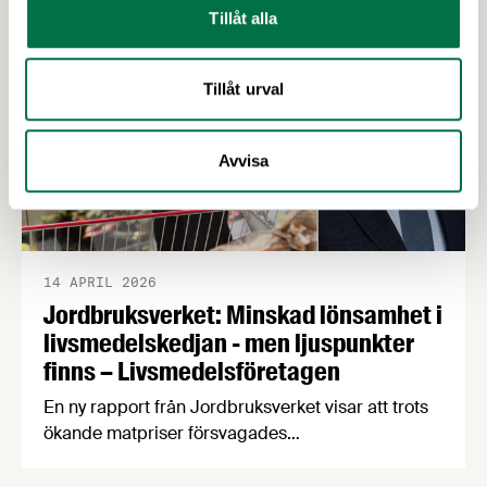
Tillåt alla
konkurrenskraft och utveckling”. Passa på att
nominera en eller flera kandidater senast den 21
april! Bland de nomineringar som kommer in
Tillåt urval
kommer en jury …
Avvisa
14 APRIL 2026
Jordbruksverket: Minskad lönsamhet i
livsmedelskedjan - men ljuspunkter
finns – Livsmedelsföretagen
En ny rapport från Jordbruksverket visar att trots
ökande matpriser försvagades
livsmedelsindustrins lönsamhet 2016-2024, något
som hämmar viktiga investeringar i produktivitet,