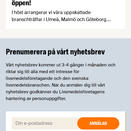
öppen!
I höst arrangerar vi våra uppskattade
branschträffar i Umeå, Malmö och Göteborg.
Livsmedelsföretagens experter kommer att
informera om aktuella frågor samtidigt som du
kan träffa branschkollegor och utbyta
erfarenheter.
Prenumerera på vårt nyhetsbrev
Vårt nyhetsbrev kommer ut 3-4 gånger i månaden och
riktar sig till alla med ett intresse för
livsmedelsföretagande och den svenska
livsmedelsbranschen. När du anmäler dig till vårt
nyhetsbrev godkänner du Livsmedelsföretagens
hantering av personuppgifter.
E-post: