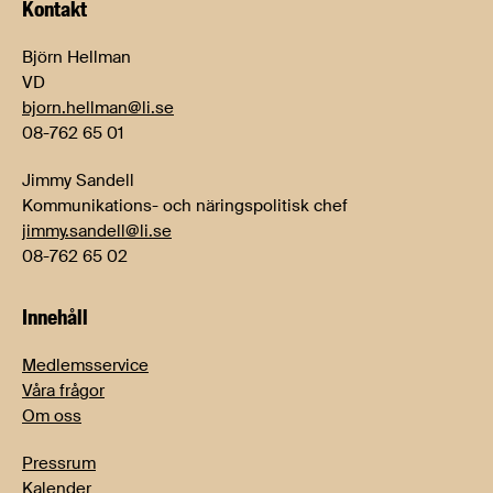
Kontakt
Björn Hellman
VD
bjorn.hellman@li.se
08-762 65 01
Jimmy Sandell
Kommunikations- och näringspolitisk chef
jimmy.sandell@li.se
08-762 65 02
Innehåll
Medlemsservice
Våra frågor
Om oss
Pressrum
Kalender