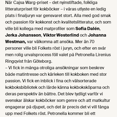
När Cajsa Warg-priset – det nyinstiftade, folkliga
litteraturpriset för kokböcker – i våras utlyste en ledig
plats i finaljuryn var gensvaret stort. Alla med god smak
och passion för kokkonst och kvalitetslitteratur, och som
ville bli kollega med matprofiler som
Sofia Dalén
,
Jerka Johansson
,
Viktor Westerlind
och
Johanna
Westman,
var välkomna att ansöka. Mer än 70
personer ville bli Folkets röst i juryn, och efter en svår
men rolig urvalsprocess föll valet på Petronella Lirenius
Ringqvist från Göteborg.
– Vi fick in många otroliga ansökningar som beskrev
både matintresse och kärleken till kokboken med stor
passion. Vi fick en inblick i fina och välsorterade
kokboksbibliotek och lärde känna kokboksköparna och
deras perspektiv än bättre. Det blev tydligt varför vi
svenskar älskar kokböcker som genre och att matkultur
engagerar på djupet, och det är precis det vi vill fånga
upp med Folkets röst. Petronella kommer bli ett