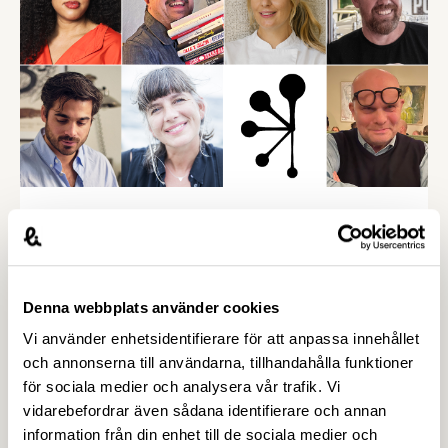
15 JUNI 2026
Cajsa Wargs finaljury för 2026 klar -
det enda som saknas är Folkets röst –
Livsmedelsföretagen
Denna webbplats använder cookies
100 000 kr och utmärkelsen Årets kokbok – Cajsa
Vi använder enhetsidentifierare för att anpassa innehållet
Warg-priset är priset alla kokboksförfattare vill
och annonserna till användarna, tillhandahålla funktioner
vinna. Årets finaljury består bland annat av en
för sociala medier och analysera vår trafik. Vi
passionerad fiskälskare, en hängiven
vidarebefordrar även sådana identifierare och annan
kokbokssamlare och en legendarisk matfotograf.
information från din enhet till de sociala medier och