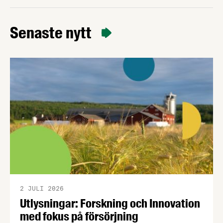
klimatomställning och konkurrenskraft. Vår
chefekonom Carl Eckerdal tycker att rapporten
Senaste nytt
borde läsas av de politiker som fortsätter prata
om ”övervinster” i livsmedelsbranschen.
2 JULI 2026
Utlysningar: Forskning och Innovation
med fokus på försörjning