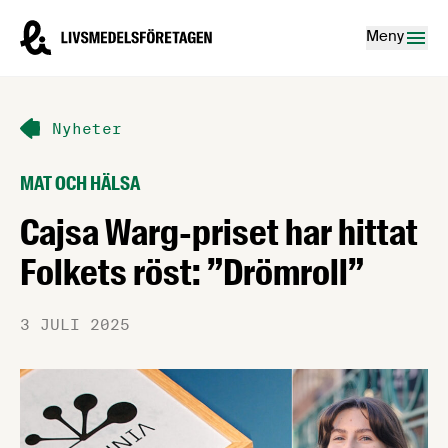
Hoppa till innehåll
Livsmedelsföretagen – till startsidan
Meny
Nyheter
MAT OCH HÄLSA
Cajsa Warg-priset har hittat
Folkets röst: ”Drömroll”
3 JULI 2025