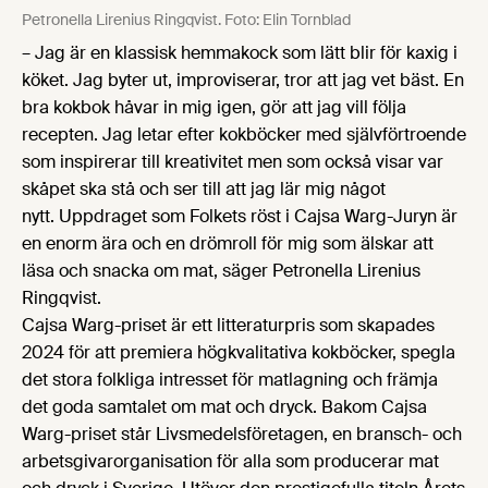
Petronella Lirenius Ringqvist. Foto: Elin Tornblad
– Jag är en klassisk hemmakock som lätt blir för kaxig i
köket. Jag byter ut, improviserar, tror att jag vet bäst. En
bra kokbok håvar in mig igen, gör att jag vill följa
recepten. Jag letar efter kokböcker med självförtroende
som inspirerar till kreativitet men som också visar var
skåpet ska stå och ser till att jag lär mig något
nytt. Uppdraget som Folkets röst i Cajsa Warg-Juryn är
en enorm ära och en drömroll för mig som älskar att
läsa och snacka om mat, säger Petronella Lirenius
Ringqvist.
Cajsa Warg-priset är ett litteraturpris som skapades
2024 för att premiera högkvalitativa kokböcker, spegla
det stora folkliga intresset för matlagning och främja
det goda samtalet om mat och dryck. Bakom Cajsa
Warg-priset står Livsmedelsföretagen, en bransch- och
arbetsgivarorganisation för alla som producerar mat