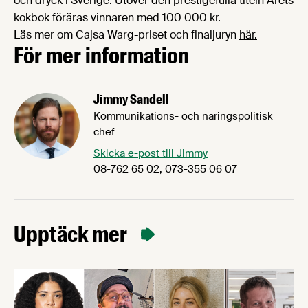
och dryck i Sverige. Utöver den prestigefulla titeln Årets
kokbok föräras vinnaren med 100 000 kr.
Läs mer om Cajsa Warg-priset och finaljuryn
här.
För mer information
Jimmy Sandell
Kommunikations- och näringspolitisk
chef
Skicka e-post till Jimmy
08-762 65 02, 073-355 06 07
Upptäck mer