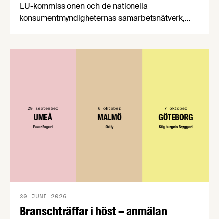
EU-kommissionen och de nationella
konsumentmyndigheternas samarbetsnätverk,
CPC-nätverket, har kommit med en gemensam
förståelse om införandet av det nya
konsumentmaktsdirektivet. Livsmedelsföretagen
välkomnar att det på EU-nivå nu formellt erkänns
att införandet av direktivet skapar betydande
praktiska problem för företag.
30 JUNI 2026
Branschträffar i höst – anmälan