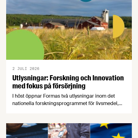
2 JULI 2026
Utlysningar: Forskning och Innovation
med fokus på försörjning
I höst öppnar Formas två utlysningar inom det
nationella forskningsprogrammet för livsmedel,
NFP Livs. Inriktningarna är "hållbara och robusta
försörjningsvägar" samt "hållbara insatsvaror för
en motståndskraftig livsmedelsförsörjning", och
båda syftar till att bana väg för innovationer som