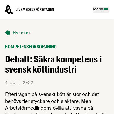
Hoppa till innehåll
Livsmedelsföretagen – till startsidan
Meny
Nyheter
KOMPETENSFÖRSÖRJNING
Debatt: Säkra kompetens i
svensk köttindustri
4 JULI 2022
Efterfrågan på svenskt kött är stor och det
behövs fler styckare och slaktare. Men
Arbetsförmedlingens ovilja att lyssna på