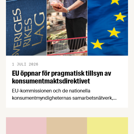
stärker Sveriges livsmedelsförsörjning.
1 JULI 2026
EU öppnar för pragmatisk tillsyn av
konsumentmaktsdirektivet
EU-kommissionen och de nationella
konsumentmyndigheternas samarbetsnätverk,
CPC-nätverket, har kommit med en gemensam
förståelse om införandet av det nya
konsumentmaktsdirektivet. Livsmedelsföretagen
välkomnar att det på EU-nivå nu formellt erkänns
att införandet av direktivet skapar betydande