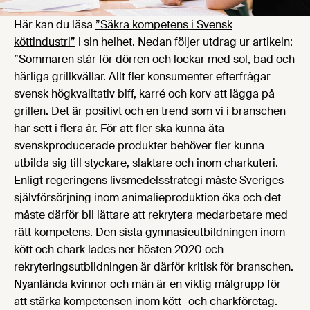
Här kan du läsa
”Säkra kompetens i Svensk
köttindustri”
i sin helhet. Nedan följer utdrag ur artikeln:
”Sommaren står för dörren och lockar med sol, bad och
härliga grillkvällar. Allt fler konsumenter efterfrågar
svensk högkvalitativ biff, karré och korv att lägga på
grillen. Det är positivt och en trend som vi i branschen
har sett i flera år. För att fler ska kunna äta
svenskproducerade produkter behöver fler kunna
utbilda sig till styckare, slaktare och inom charkuteri.
Enligt regeringens livsmedelsstrategi måste Sveriges
självförsörjning inom animalieproduktion öka och det
måste därför bli lättare att rekrytera medarbetare med
rätt kompetens. Den sista gymnasieutbildningen inom
kött och chark lades ner hösten 2020 och
rekryteringsutbildningen är därför kritisk för branschen.
Nyanlända kvinnor och män är en viktig målgrupp för
att stärka kompetensen inom kött- och charkföretag.