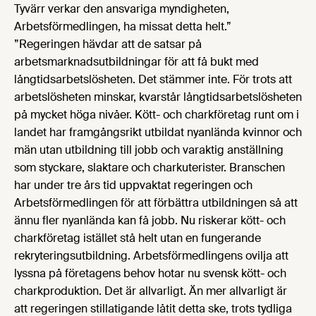
Tyvärr verkar den ansvariga myndigheten,
Arbetsförmedlingen, ha missat detta helt.”
”Regeringen hävdar att de satsar på
arbetsmarknadsutbildningar för att få bukt med
långtidsarbetslösheten. Det stämmer inte. För trots att
arbetslösheten minskar, kvarstår långtidsarbetslösheten
på mycket höga nivåer. Kött- och charkföretag runt om i
landet har framgångsrikt utbildat nyanlända kvinnor och
män utan utbildning till jobb och varaktig anställning
som styckare, slaktare och charkuterister. Branschen
har under tre års tid uppvaktat regeringen och
Arbetsförmedlingen för att förbättra utbildningen så att
ännu fler nyanlända kan få jobb. Nu riskerar kött- och
charkföretag istället stå helt utan en fungerande
rekryteringsutbildning. Arbetsförmedlingens ovilja att
lyssna på företagens behov hotar nu svensk kött- och
charkproduktion. Det är allvarligt. Än mer allvarligt är
att regeringen stillatigande låtit detta ske, trots tydliga