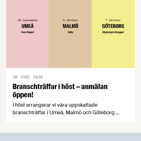
praktiska problem för företag.
30 JUNI 2026
Branschträffar i höst – anmälan
öppen!
I höst arrangerar vi våra uppskattade
branschträffar i Umeå, Malmö och Göteborg.
Livsmedelsföretagens experter kommer att
informera om aktuella frågor samtidigt som du
kan träffa branschkollegor och utbyta