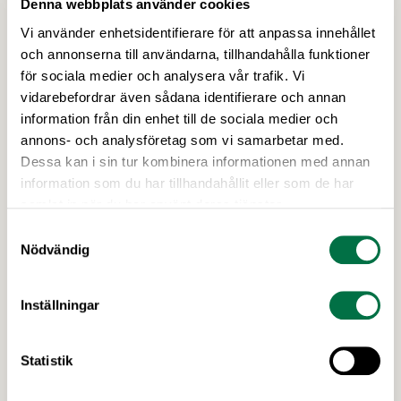
Denna webbplats använder cookies
Vi använder enhetsidentifierare för att anpassa innehållet
och annonserna till användarna, tillhandahålla funktioner
13 APRIL 2026
för sociala medier och analysera vår trafik. Vi
Ny rapport: Kompetensbristen
vidarebefordrar även sådana identifierare och annan
livsmedelsindustrins största
information från din enhet till de sociala medier och
utmaning – Livsmedelsföretagen
annons- och analysföretag som vi samarbetar med.
Dessa kan i sin tur kombinera informationen med annan
Trots ett antal väldigt utmanande år så vill 9 av 10
information som du har tillhandahållit eller som de har
svenska livsmedelsproducenter öka produktionen
samlat in när du har använt deras tjänster.
de kommande fem åren. Det största hindret är
Samtyckesval
kompetensbrist – 7 av 10 företag har svårare att
Nödvändig
hitta rätt kompetens idag jämfört med för fem år
sedan. Det visar en ny rapport från
Livsmedelsföretagen som vill se en nationell
Inställningar
strategi …
Statistik