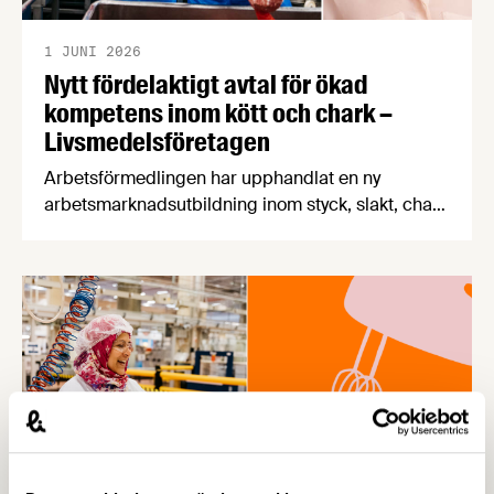
1 JUNI 2026
Nytt fördelaktigt avtal för ökad
kompetens inom kött och chark –
Livsmedelsföretagen
Arbetsförmedlingen har upphandlat en ny
arbetsmarknadsutbildning inom styck, slakt, chark
och livsmedel. Utbildningen kan börja genomföras
med de kraftigt förbättrade villkoren från och med
den 1 september 2026. Karin Thapper, ansvarig
kompetensförsörjning på Livsmedelsföretagen,
beskriver avtalet som en stor framgång.