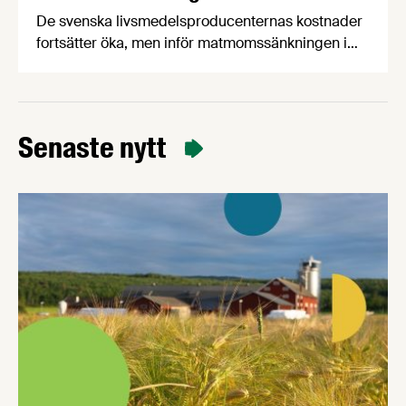
De svenska livsmedelsproducenternas kostnader
fortsätter öka, men inför matmomssänkningen i
april har två av tre producenter fått påbud från
dagligvaruhandeln om prisstopp. När
producenterna listar de viktigaste
konsumenttrenderna knuffar svenskproducerat
Senaste nytt
ner EMV från förstaplatsen och lågprisfaktorn
minskar rejält. Det är några av nyheterna i
Livsmedelsföretagens konjunkturbrev för Q4
2025.