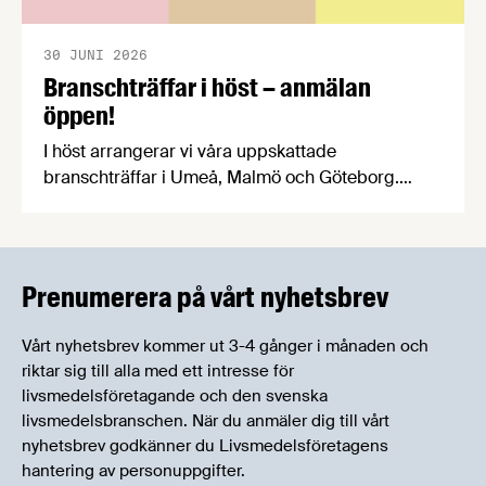
30 JUNI 2026
Branschträffar i höst – anmälan
öppen!
I höst arrangerar vi våra uppskattade
branschträffar i Umeå, Malmö och Göteborg.
Livsmedelsföretagens experter kommer att
informera om aktuella frågor samtidigt som du
kan träffa branschkollegor och utbyta
erfarenheter.
Prenumerera på vårt nyhetsbrev
Vårt nyhetsbrev kommer ut 3-4 gånger i månaden och
riktar sig till alla med ett intresse för
livsmedelsföretagande och den svenska
livsmedelsbranschen. När du anmäler dig till vårt
nyhetsbrev godkänner du Livsmedelsföretagens
hantering av personuppgifter.