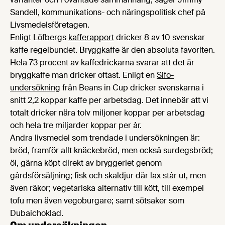
Sandell, kommunikations- och näringspolitisk chef på
Livsmedelsföretagen.
Enligt Löfbergs
kafferapport
dricker 8 av 10 svenskar
kaffe regelbundet. Bryggkaffe är den absoluta favoriten.
Hela 73 procent av kaffedrickarna svarar att det är
bryggkaffe man dricker oftast. Enligt en
Sifo-
undersökning
från Beans in Cup dricker svenskarna i
snitt 2,2 koppar kaffe per arbetsdag. Det innebär att vi
totalt dricker nära tolv miljoner koppar per arbetsdag
och hela tre miljarder koppar per år.
Andra livsmedel som trendade i undersökningen är:
bröd, framför allt knäckebröd, men också surdegsbröd;
öl, gärna köpt direkt av bryggeriet genom
gårdsförsäljning; fisk och skaldjur där lax står ut, men
även räkor; vegetariska alternativ till kött, till exempel
tofu men även vegoburgare; samt sötsaker som
Dubaichoklad.