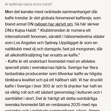
Är kafferejv nästa stora trend?
Men det kanske mest oväntade sammanhanget där
kaffe trendar är det globala fenomenet kafferejv, som
bland annat DN
nyligen har skrivit om
. Så här skriver
DN:s Kajsa Haidl: ” Klubbtrenden är numera ett
internationellt fenomen, särskilt i hälsomedvetna städer
som Los Angeles och Sydney. Upplägget är som en
nattklubb med dj och dansgolv, fast på morgonen, där
all alkoholförsäljning har ersatts av kaffe.”
– Kaffe är ett underbart livsmedel med en alldeles
speciell plats i svenskarnas hjärta. Sverige har flera
fantastiska producenter som tillverkar kaffe av högsta
tänkbara kvalitet och på ett hållbart sätt. Vi har druckit
kaffe i Sverige i över 300 år och få drycker har haft en
så viktig roll och ett sådant genomslag i kulturen och i
samhället i stort. Det är härligt att detta oumbärliga
svenska livsmedel fått en renässans 2025 med nya
varianter och i oväntade sammanhang, säger Jimmy