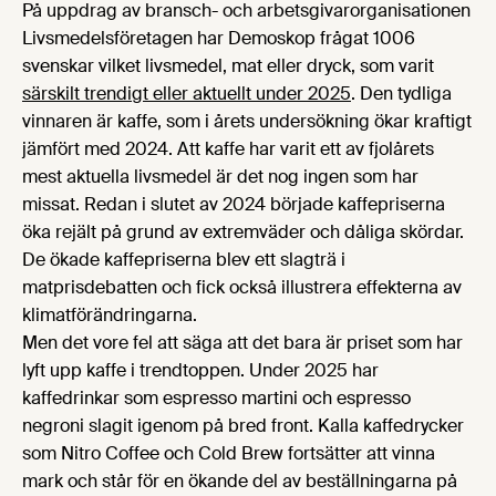
På uppdrag av bransch- och arbetsgivarorganisationen
Livsmedelsföretagen har Demoskop frågat 1006
svenskar vilket livsmedel, mat eller dryck, som varit
särskilt trendigt eller aktuellt under 2025
. Den tydliga
vinnaren är kaffe, som i årets undersökning ökar kraftigt
jämfört med 2024. Att kaffe har varit ett av fjolårets
mest aktuella livsmedel är det nog ingen som har
missat. Redan i slutet av 2024 började kaffepriserna
öka rejält på grund av extremväder och dåliga skördar.
De ökade kaffepriserna blev ett slagträ i
matprisdebatten och fick också illustrera effekterna av
klimatförändringarna.
Men det vore fel att säga att det bara är priset som har
lyft upp kaffe i trendtoppen. Under 2025 har
kaffedrinkar som espresso martini och espresso
negroni slagit igenom på bred front. Kalla kaffedrycker
som Nitro Coffee och Cold Brew fortsätter att vinna
mark och står för en ökande del av beställningarna på