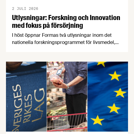
2 JULI 2026
Utlysningar: Forskning och Innovation
med fokus på försörjning
I höst öppnar Formas två utlysningar inom det
nationella forskningsprogrammet för livsmedel,
NFP Livs. Inriktningarna är "hållbara och robusta
försörjningsvägar" samt "hållbara insatsvaror för
en motståndskraftig livsmedelsförsörjning", och
båda syftar till att bana väg för innovationer som
stärker Sveriges livsmedelsförsörjning.