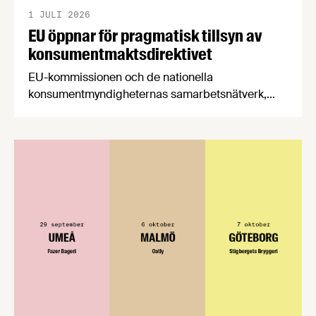
1 JULI 2026
EU öppnar för pragmatisk tillsyn av
konsumentmaktsdirektivet
EU-kommissionen och de nationella
konsumentmyndigheternas samarbetsnätverk,
CPC-nätverket, har kommit med en gemensam
förståelse om införandet av det nya
konsumentmaktsdirektivet. Livsmedelsföretagen
välkomnar att det på EU-nivå nu formellt erkänns
att införandet av direktivet skapar betydande
praktiska problem för företag.