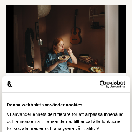
5 MAJ 2026
”En tugga i taget 2.0” lyfter svenska
livsmedel som grund för god
beredskap – Livsmedelsföretagen
Denna webbplats använder cookies
Vi använder enhetsidentifierare för att anpassa innehållet
Vi lever i oroliga tider med allvarliga hot mot vår
och annonserna till användarna, tillhandahålla funktioner
trygghet. Men en av våra starkaste tillgångar finns
för sociala medier och analysera vår trafik. Vi
närmare än många tror – i svensk mat och dryck.