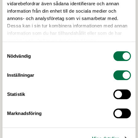
vidarebefordrar även sådana identifierare och annan
För att lyfta betydelsen av en robust svensk
information från din enhet till de sociala medier och
livsmedelsproduktion och få fler att välja svensk
annons- och analysföretag som vi samarbetar med.
mat har Livsmedelsföretagen uppdaterat fjolårets
Dessa kan i sin tur kombinera informationen med annan
kampanj ”En tugga i taget” med nya …
information som du har tillhandahållit eller som de har
samlat in när du har använt deras tjänster.
Samtyckesval
Nödvändig
Inställningar
11 FEBRUARI 2026
Statistik
Livsmedelsindustrin sätter nya mål för
bättre matvanor –
Marknadsföring
Livsmedelsföretagen
För att förstärka arbetet för goda matvanor har
fyra branschorganisationer och deras