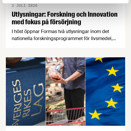
2 JULI 2026
Utlysningar: Forskning och Innovation
med fokus på försörjning
I höst öppnar Formas två utlysningar inom det
nationella forskningsprogrammet för livsmedel,
NFP Livs. Inriktningarna är "hållbara och robusta
försörjningsvägar" samt "hållbara insatsvaror för
en motståndskraftig livsmedelsförsörjning", och
båda syftar till att bana väg för innovationer som
stärker Sveriges livsmedelsförsörjning.