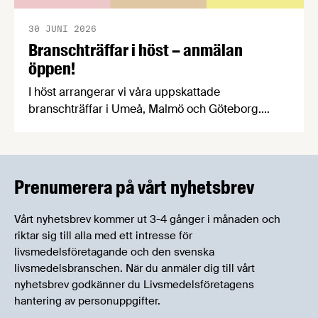
30 JUNI 2026
Branschträffar i höst – anmälan
öppen!
I höst arrangerar vi våra uppskattade
branschträffar i Umeå, Malmö och Göteborg.
Livsmedelsföretagens experter kommer att
informera om aktuella frågor samtidigt som du
kan träffa branschkollegor och utbyta
erfarenheter.
Prenumerera på vårt nyhetsbrev
Vårt nyhetsbrev kommer ut 3-4 gånger i månaden och
riktar sig till alla med ett intresse för
livsmedelsföretagande och den svenska
livsmedelsbranschen. När du anmäler dig till vårt
nyhetsbrev godkänner du Livsmedelsföretagens
hantering av personuppgifter.