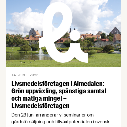
erfarenheter. På Livsmedelsföretagens
branschträffar får du fördjupa dig i ämnen som är
viktiga för livsmedelsföretagare att ha koll på.
14 JUNI 2026
Livsmedelsföretagen i Almedalen:
Grön uppväxling, spänstiga samtal
och matiga mingel –
Livsmedelsföretagen
Den 23 juni arrangerar vi seminarier om
gårdsförsäljning och tillväxtpotentialen i svensk