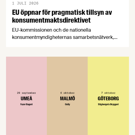
1 JULI 2026
EU öppnar för pragmatisk tillsyn av
konsumentmaktsdirektivet
EU-kommissionen och de nationella
konsumentmyndigheternas samarbetsnätverk,
CPC-nätverket, har kommit med en gemensam
förståelse om införandet av det nya
konsumentmaktsdirektivet. Livsmedelsföretagen
välkomnar att det på EU-nivå nu formellt erkänns
att införandet av direktivet skapar betydande
praktiska problem för företag.