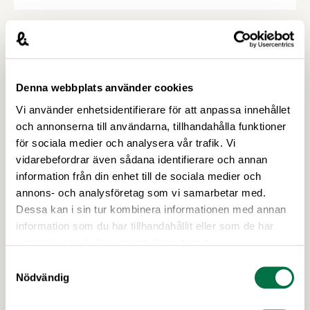
livsmedelsproduktion, följt av Almedalens godaste
mingel. Den 24 juni arrangerar vi seminarium om
hållbarhet och transporter samt ett gemensamt
branschmingel med LRF och Svensk
Dagligvaruhandel. Så tveka inte, kom till
Almedalen! Den 23 juni är det dags för
Denna webbplats använder cookies
Livsmedelsdagen som i år kommer …
Vi använder enhetsidentifierare för att anpassa innehållet
och annonserna till användarna, tillhandahålla funktioner
för sociala medier och analysera vår trafik. Vi
vidarebefordrar även sådana identifierare och annan
information från din enhet till de sociala medier och
annons- och analysföretag som vi samarbetar med.
Dessa kan i sin tur kombinera informationen med annan
information som du har tillhandahållit eller som de har
19 MARS 2026
samlat in när du har använt deras tjänster.
Anmälan öppen för Food Science
Samtyckesval
Swedens konferens 2026 –
Nödvändig
Livsmedelsföretagen