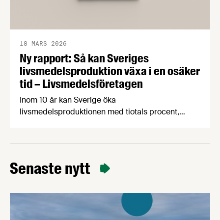
18 MARS 2026
Ny rapport: Så kan Sveriges
livsmedelsproduktion växa i en osäker
tid – Livsmedelsföretagen
Inom 10 år kan Sverige öka
livsmedelsproduktionen med tiotals procent,
skapa 19 000 nya jobb i hela landet och samtidigt
stärka livsmedelsberedskap, klimatarbete och
biologisk mångfald. Det visar rapporten Grön
uppväxling som i dag överlämnas till regeringen
Senaste nytt
av Livsmedelsföretagen, Arla, Lantmännen, Scan
Sverige och LRF.