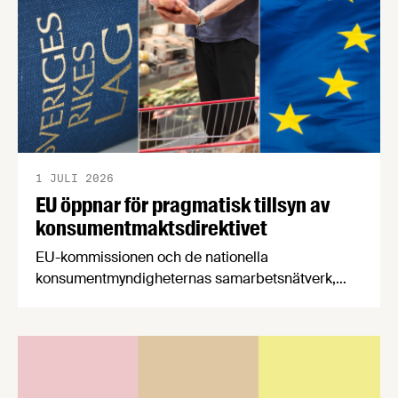
1 JULI 2026
EU öppnar för pragmatisk tillsyn av
konsumentmaktsdirektivet
EU-kommissionen och de nationella
konsumentmyndigheternas samarbetsnätverk,
CPC-nätverket, har kommit med en gemensam
förståelse om införandet av det nya
konsumentmaktsdirektivet. Livsmedelsföretagen
välkomnar att det på EU-nivå nu formellt erkänns
att införandet av direktivet skapar betydande