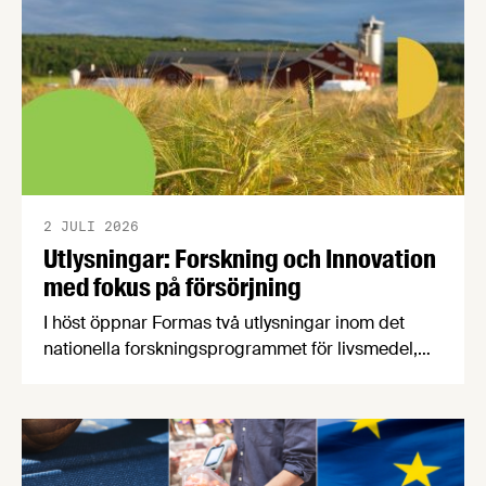
2 JULI 2026
Utlysningar: Forskning och Innovation
med fokus på försörjning
I höst öppnar Formas två utlysningar inom det
nationella forskningsprogrammet för livsmedel,
NFP Livs. Inriktningarna är "hållbara och robusta
försörjningsvägar" samt "hållbara insatsvaror för
en motståndskraftig livsmedelsförsörjning", och
båda syftar till att bana väg för innovationer som
stärker Sveriges livsmedelsförsörjning.