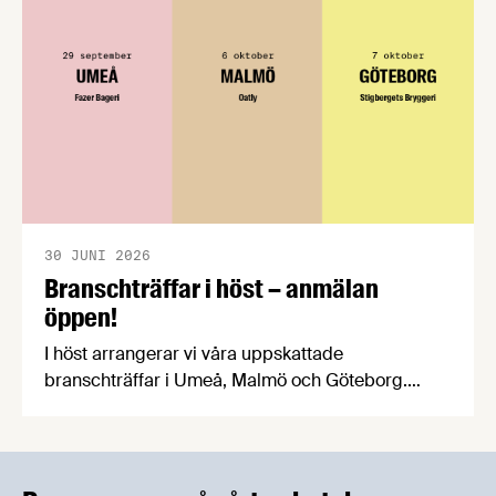
praktiska problem för företag.
30 JUNI 2026
Branschträffar i höst – anmälan
öppen!
I höst arrangerar vi våra uppskattade
branschträffar i Umeå, Malmö och Göteborg.
Livsmedelsföretagens experter kommer att
informera om aktuella frågor samtidigt som du
kan träffa branschkollegor och utbyta
erfarenheter.