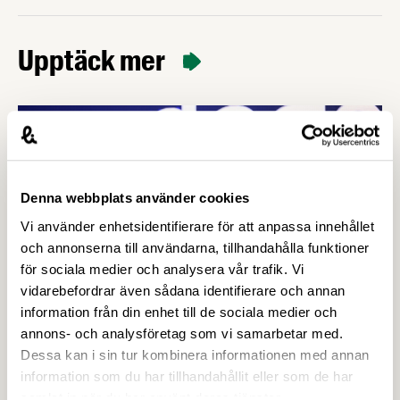
Upptäck mer
Denna webbplats använder cookies
Vi använder enhetsidentifierare för att anpassa innehållet
och annonserna till användarna, tillhandahålla funktioner
för sociala medier och analysera vår trafik. Vi
vidarebefordrar även sådana identifierare och annan
information från din enhet till de sociala medier och
annons- och analysföretag som vi samarbetar med.
Dessa kan i sin tur kombinera informationen med annan
19 MARS 2026
information som du har tillhandahållit eller som de har
samlat in när du har använt deras tjänster.