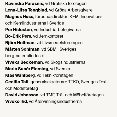
Ravindra Parasnis
, vd Grafiska företagen
Lena-Liisa Tengblad
, vd Gröna Arbetsgivare
Magnus Huss
, förbundsdirektör IKEM, Innovations-
och Kemiindustrierna i Sverige
Per Hidesten
, vd Industriarbetsgivarna
Bo-Erik Pers
, vd Jernkontoret
Björn Hellman
, vd Livsmedelsföretagen
Mårten Sohlman
, vd SBMI, Sveriges
bergmaterialindustri
Viveka Beckeman
, vd Skogsindustrierna
Maria Sunér Fleming
, vd Svemin
Klas Wåhlberg
, vd Teknikföretagen
Cecilia Tall
, generalsekreterare TEKO, Sveriges Textil-
och Modeföretag
David Johnsson
, vd TMF, Trä- och Möbelföretagen
Viveke Ihd
, vd Återvinningsindustrierna