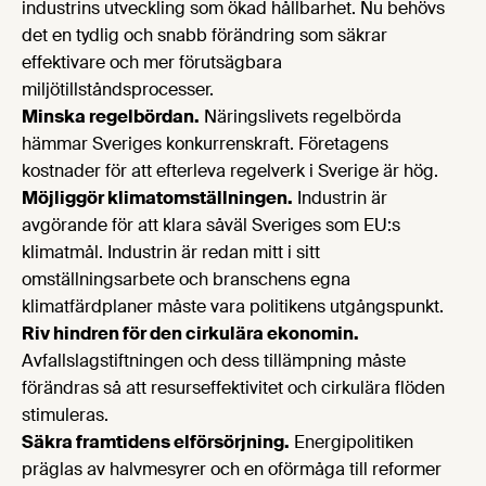
industrins utveckling som ökad hållbarhet. Nu behövs
det en tydlig och snabb förändring som säkrar
effektivare och mer förutsägbara
miljötillståndsprocesser.
Minska regelbördan.
Näringslivets regelbörda
hämmar Sveriges konkurrenskraft. Företagens
kostnader för att efterleva regelverk i Sverige är hög.
Möjliggör klimatomställningen.
Industrin är
avgörande för att klara såväl Sveriges som EU:s
klimatmål. Industrin är redan mitt i sitt
omställningsarbete och branschens egna
klimatfärdplaner måste vara politikens utgångspunkt.
Riv hindren för den cirkulära ekonomin.
Avfallslagstiftningen och dess tillämpning måste
förändras så att resurseffektivitet och cirkulära flöden
stimuleras.
Säkra framtidens elförsörjning.
Energipolitiken
präglas av halvmesyrer och en oförmåga till reformer