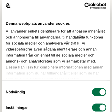
Denna webbplats använder cookies
7 APRIL 2026
Vi använder enhetsidentifierare för att anpassa innehållet
Livsmedelsföretagens bedömning av
och annonserna till användarna, tillhandahålla funktioner
införandet av EU:s
för sociala medier och analysera vår trafik. Vi
konsumentmaktsdirektiv –
vidarebefordrar även sådana identifierare och annan
information från din enhet till de sociala medier och
Livsmedelsföretagen
annons- och analysföretag som vi samarbetar med.
Livsmedelsföretagen stödjer det grundläggande
Dessa kan i sin tur kombinera informationen med annan
syftet med EU:s konsumentmaktsdirektiv och
information som du har tillhandahållit eller som de har
delar ambitionen om ökad transparens och
samlat in när du har använt deras tjänster.
tydligare hållbarhetskommunikation. Men trots
Samtyckesval
upprepade möten vägrar Regeringskansliet och
Nödvändig
Konsumentverket att klargöra vad som gäller
kring övergångsregler. Därför ger
Livsmedelsföretagen nu sin samlade bedömning
Inställningar