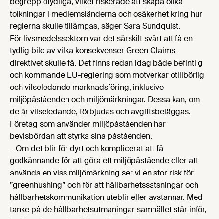
begrepp otydliga, vilket riskerade att skapa olika
tolkningar i medlemsländerna och osäkerhet kring hur
reglerna skulle tillämpas, säger Sara Sundquist.
För livsmedelssektorn var det särskilt svårt att få en
tydlig bild av vilka konsekvenser
Green Claims
-
direktivet skulle få. Det finns redan idag både befintlig
och kommande EU-reglering som motverkar otillbörlig
och vilseledande marknadsföring, inklusive
miljöpåståenden och miljömärkningar. Dessa kan, om
de är vilseledande, förbjudas och avgiftsbeläggas.
Företag som använder miljöpåståenden har
bevisbördan att styrka sina påståenden.
– Om det blir för dyrt och komplicerat att få
godkännande för att göra ett miljöpåstående eller att
använda en viss miljömärkning ser vi en stor risk för
”greenhushing” och för att hållbarhetssatsningar och
hållbarhetskommunikation uteblir eller avstannar. Med
tanke på de hållbarhetsutmaningar samhället står inför,