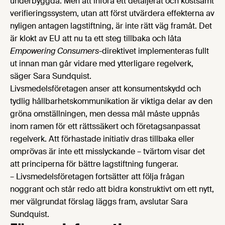
underbyggda. Men att införa ett detaljerat och kostsamt
verifieringssystem, utan att först utvärdera effekterna av
nyligen antagen lagstiftning, är inte rätt väg framåt. Det
är klokt av EU att nu ta ett steg tillbaka och låta
Empowering Consumers
-direktivet implementeras fullt
ut innan man går vidare med ytterligare regelverk,
säger Sara Sundquist.
Livsmedelsföretagen anser att konsumentskydd och
tydlig hållbarhetskommunikation är viktiga delar av den
gröna omställningen, men dessa mål måste uppnås
inom ramen för ett rättssäkert och företagsanpassat
regelverk. Att förhastade initiativ dras tillbaka eller
omprövas är inte ett misslyckande – tvärtom visar det
att principerna för bättre lagstiftning fungerar.
– Livsmedelsföretagen fortsätter att följa frågan
noggrant och står redo att bidra konstruktivt om ett nytt,
mer välgrundat förslag läggs fram, avslutar Sara
Sundquist.