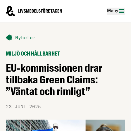
Hoppa till innehåll
Livsmedelsföretagen – till startsidan
Meny
Nyheter
MILJÖ OCH HÅLLBARHET
EU-kommissionen drar
tillbaka Green Claims:
”Väntat och rimligt”
23 JUNI 2025