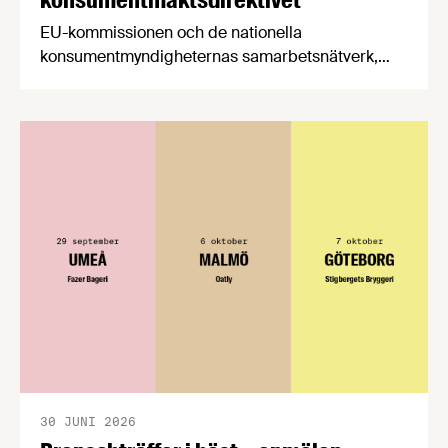
EU-kommissionen och de nationella
konsumentmyndigheternas samarbetsnätverk,
CPC-nätverket, har kommit med en gemensam
förståelse om införandet av det nya
konsumentmaktsdirektivet. Livsmedelsföretagen
välkomnar att det på EU-nivå nu formellt erkänns
att införandet av direktivet skapar betydande
praktiska problem för företag.
30 JUNI 2026