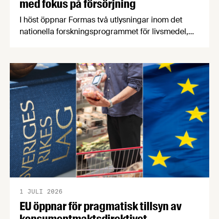
med fokus på försörjning
I höst öppnar Formas två utlysningar inom det
nationella forskningsprogrammet för livsmedel,
NFP Livs. Inriktningarna är "hållbara och robusta
försörjningsvägar" samt "hållbara insatsvaror för
en motståndskraftig livsmedelsförsörjning", och
båda syftar till att bana väg för innovationer som
stärker Sveriges livsmedelsförsörjning.
1 JULI 2026
EU öppnar för pragmatisk tillsyn av
konsumentmaktsdirektivet