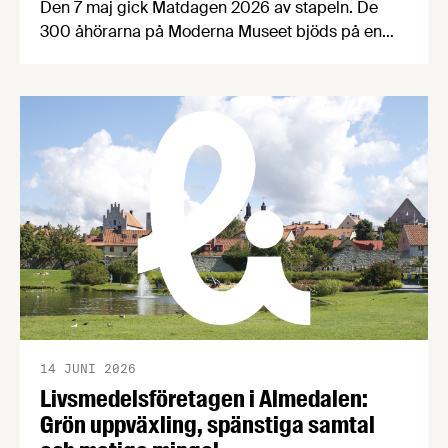
Den 7 maj gick Matdagen 2026 av stapeln. De
300 åhörarna på Moderna Museet bjöds på en
dag fylld med spänstig matprisdebatt,
exportinspiration med Håkan Juholt, mathistoria
med Edward Blom, panelsamtal om
Matpriskommissionen, Årets Livsmedelsexportör,
världens bästa fika och mycket, mycket mer. Här
sammanfattar vi dagen med bilder och en kort
video. Det övergripande temat …
14 JUNI 2026
Livsmedelsföretagen i Almedalen:
Grön uppväxling, spänstiga samtal