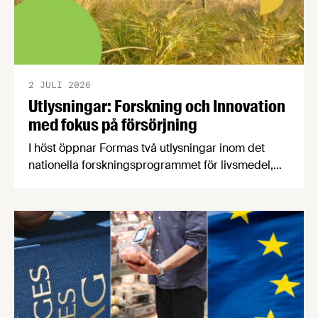
2 JULI 2026
Utlysningar: Forskning och Innovation
med fokus på försörjning
I höst öppnar Formas två utlysningar inom det
nationella forskningsprogrammet för livsmedel,
NFP Livs. Inriktningarna är "hållbara och robusta
försörjningsvägar" samt "hållbara insatsvaror för
en motståndskraftig livsmedelsförsörjning", och
båda syftar till att bana väg för innovationer som
stärker Sveriges livsmedelsförsörjning.