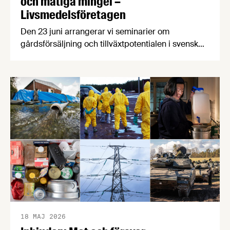
och matiga mingel –
Livsmedelsföretagen
Den 23 juni arrangerar vi seminarier om
gårdsförsäljning och tillväxtpotentialen i svensk
livsmedelsproduktion, följt av Almedalens godaste
mingel. Den 24 juni arrangerar vi seminarium om
hållbarhet och transporter samt ett gemensamt
branschmingel med LRF och Svensk
Dagligvaruhandel. Så tveka inte, kom till
Almedalen! Den 23 juni är det dags för
Livsmedelsdagen som i år kommer …
18 MAJ 2026