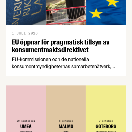
1 JULI 2026
EU öppnar för pragmatisk tillsyn av
konsumentmaktsdirektivet
EU-kommissionen och de nationella
konsumentmyndigheternas samarbetsnätverk,
CPC-nätverket, har kommit med en gemensam
förståelse om införandet av det nya
konsumentmaktsdirektivet. Livsmedelsföretagen
välkomnar att det på EU-nivå nu formellt erkänns
att införandet av direktivet skapar betydande
praktiska problem för företag.