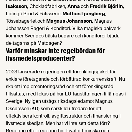
Isaksson
, Chokladfabriken,
Anna
och
Fredrik Björlin
,
Lidingö Bröd & Pâtisserie,
Mattias Ljungberg
,
Tössebageriet
och
Magnus Johansson
, Magnus
Johansson Bageri & Konditori. Vilka magiska bakverk
kommer Sveriges bästa bagare och konditorer bjuda
deltagarna på Matdagen?
Varför minskar inte regelbördan för
livsmedels­producenter?
2023 lanserade regeringen ett förenklingspaket för
enklare företagande och förbättrad konkurrenskraft. Nu
ska ett implementeringsråd och ett förenklingsråd
tillsättas, med fokus på hur EU-lagstiftningen tillämpas i
Sverige. Nyligen utsågs riksdagsledamot Magnus
Oscarsson (KD) som särskild utredare för att
effektivisera kontroll, avgiftsstruktur och finansiering i
livsmedelskedjan. Men har vi inte sett detta förr?
Regering efter regering har lovat att minska och