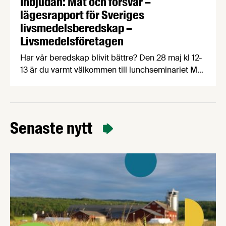
Inbjudan: Mat och försvar –
lägesrapport för Sveriges
livsmedelsberedskap –
Livsmedelsföretagen
Har vår beredskap blivit bättre? Den 28 maj kl 12-
13 är du varmt välkommen till lunchseminariet Mat
och försvar, där politiker, experter och
matproducenter bedömer nuläget för Sveriges
livsmedelsförsörjning utifrån en uppföljning av
Livsmedelsföretagens beredskapsrapport Recept
Senaste nytt
för resiliens. Livsmedelsförsörjningen är en
central del av Sveriges civila och militära försvar.