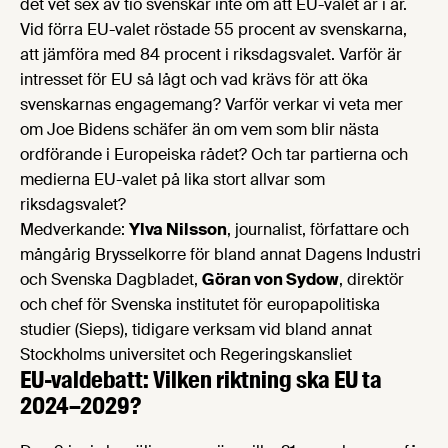
det vet sex av tio svenskar inte om att EU-valet är i år.
Vid förra EU-valet röstade 55 procent av svenskarna,
att jämföra med 84 procent i riksdagsvalet. Varför är
intresset för EU så lågt och vad krävs för att öka
svenskarnas engagemang? Varför verkar vi veta mer
om Joe Bidens schäfer än om vem som blir nästa
ordförande i Europeiska rådet? Och tar partierna och
medierna EU-valet på lika stort allvar som
riksdagsvalet?
Medverkande:
Ylva Nilsson
, journalist, författare och
mångårig Brysselkorre för bland annat Dagens Industri
och Svenska Dagbladet,
Göran von Sydow
, direktör
och chef för Svenska institutet för europapolitiska
studier (Sieps), tidigare verksam vid bland annat
Stockholms universitet och Regeringskansliet
EU-valdebatt: Vilken riktning ska EU ta
2024–2029?