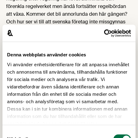
förenkla regelverket men ändå fortsätter regelbördan
att växa. Kommer det bli annorlunda den här gången?
Och hur ser vi till att svenska företag inte missgynnas
när EU-regler tolkas och tillämpas i Sverige?
Medverkande:
Sara Modig
, statssekreterare hos
energi- och näringsminister Ebba Busch,
Magnus
Oscarsson
, särskild utredare och riksdagsledamot
Denna webbplats använder cookies
(KD),
Jenny Wessblad Hårdh
, vd och grundare Alex &
Vi använder enhetsidentifierare för att anpassa innehållet
Phil,
Magnus Därth
, vd Kött- och Charkuteriföretagen i
och annonserna till användarna, tillhandahålla funktioner
Sverige och
Thomas Sjölander
, vd och grundare av
för sociala medier och analysera vår trafik. Vi
Wellnox
vidarebefordrar även sådana identifierare och annan
Eurofanten i rummet (eller: vi måste prata
information från din enhet till de sociala medier och
om euron)
annons- och analysföretag som vi samarbetar med.
Dessa kan i sin tur kombinera informationen med annan
De senaste 10 åren har kronan tappat knappt 30
information som du har tillhandahållit eller som de har
procent mot euron. Kronraset har lett till kraftiga
samlat in när du har använt deras tjänster.
fördyringar för flertalet svenska livsmedelsproducenter.
Samtyckesval
Samtidigt har den svaga kronan underlättat för många