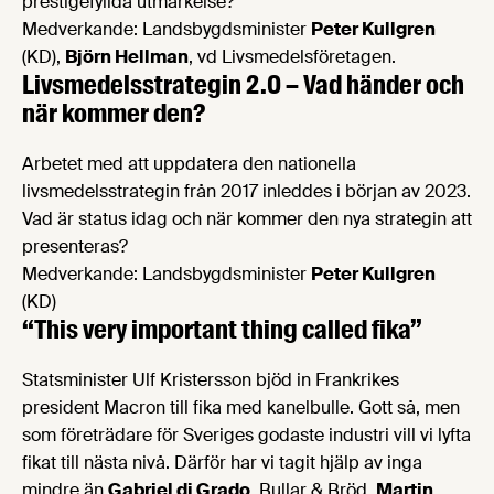
prestigefyllda utmärkelse?
Medverkande: Landsbygdsminister
Peter Kullgren
(KD),
Björn Hellman
, vd Livsmedelsföretagen.
Livsmedelsstrategin 2.0 – Vad händer och
när kommer den?
Arbetet med att uppdatera den nationella
livsmedelsstrategin från 2017 inleddes i början av 2023.
Vad är status idag och när kommer den nya strategin att
presenteras?
Medverkande: Landsbygdsminister
Peter Kullgren
(KD)
“This very important thing called fika”
Statsminister Ulf Kristersson bjöd in Frankrikes
president Macron till fika med kanelbulle. Gott så, men
som företrädare för Sveriges godaste industri vill vi lyfta
fikat till nästa nivå. Därför har vi tagit hjälp av inga
mindre än
Gabriel di Grado
, Bullar & Bröd,
Martin