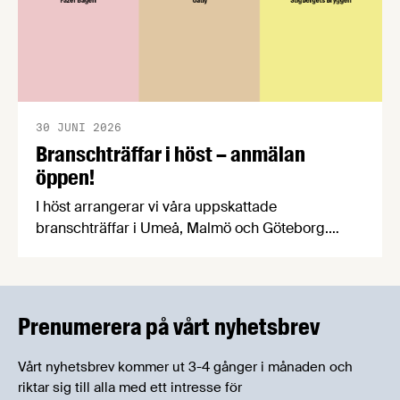
30 JUNI 2026
Branschträffar i höst – anmälan
öppen!
I höst arrangerar vi våra uppskattade
branschträffar i Umeå, Malmö och Göteborg.
Livsmedelsföretagens experter kommer att
informera om aktuella frågor samtidigt som du
kan träffa branschkollegor och utbyta
erfarenheter.
Prenumerera på vårt nyhetsbrev
Vårt nyhetsbrev kommer ut 3-4 gånger i månaden och
riktar sig till alla med ett intresse för