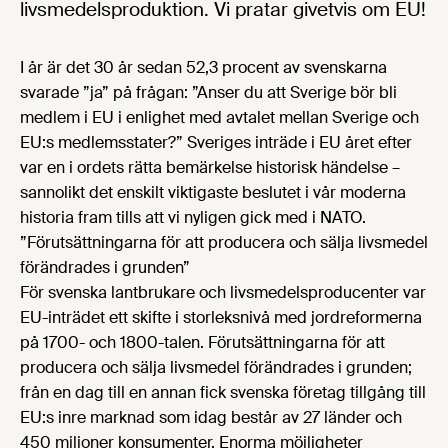
livsmedelsproduktion. Vi pratar givetvis om EU!
I år är det 30 år sedan 52,3 procent av svenskarna
svarade ”ja” på frågan: ”Anser du att Sverige bör bli
medlem i EU i enlighet med avtalet mellan Sverige och
EU:s medlemsstater?” Sveriges inträde i EU året efter
var en i ordets rätta bemärkelse historisk händelse –
sannolikt det enskilt viktigaste beslutet i vår moderna
historia fram tills att vi nyligen gick med i NATO.
”Förutsättningarna för att producera och sälja livsmedel
förändrades i grunden”
För svenska lantbrukare och livsmedelsproducenter var
EU-inträdet ett skifte i storleksnivå med jordreformerna
på 1700- och 1800-talen. Förutsättningarna för att
producera och sälja livsmedel förändrades i grunden;
från en dag till en annan fick svenska företag tillgång till
EU:s inre marknad som idag består av 27 länder och
450 miljoner konsumenter. Enorma möjligheter