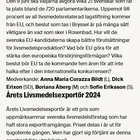
Den 9 juni ska väljarna avgöra vilka 21 svenskar som får
ta plats bland de 720 parlamentarikerna. Uppemot 98
procent av all livsmedelsrelaterad lagstiftning kommer
från EU, och beslut som tas i Bryssel är på många sätt
viktigare än vad som sker i Rosenbad. Hur vill de
svenska EU-kandidaterna skapa bättre förutsättningar
för livsmedelsproduktion? Vad bör EU göra för att
stärka den europeiska försörjningsförmågan? Vilka
beslut bör EU ta de kommande fem åren för att inte
halka efter i den internationella konkurrensen?
Medverkande:
Anna Maria Corazza Bildt
(L),
Dick
Erixon
(SD),
Boriana Åberg
(M) och
Sofie Eriksson
(S).
Årets Livsmedelsexportör 2024
Årets Livsmedelsexportör är ett pris som
uppmärksammar svenska livsmedelsföretag som har
haft stora exportframgångar. Priset delas i år ut för
tjugofemte gången. Vem har gjort sig förtjänt av denna