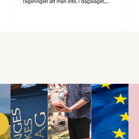
regeringen att man inte, i dagsläget,
kommer att gå vidare med den tidigare
föreslagna implementeringen av EU:s
lönetransparensdirektiv. Istället vill
regeringen försöka omförhandla
direktivet i syfte att regelförenkla och
skjuta upp genomförandetiden för
direktivet. För dig som arbetsgivare
innebär detta i korthet att arbetet med
att implementera direktivet i den …