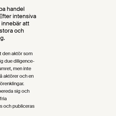
ppa handel
Efter intensiva
 innebär att
lstora och
g.
st den aktör som
g due diligence-
umret, men inte
å aktörer och en
förenklingar.
bereda sig och
fria
as och publiceras