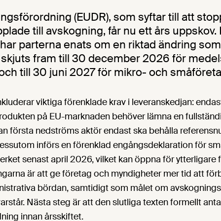
ngsförordning (EUDR), som syftar till att sto
lade till avskogning, får nu ett års uppskov. 
 har parterna enats om en riktad ändring som
 skjuts fram till 30 december 2026 för mede
 och till 30 juni 2027 för mikro- och småföreta
kluderar viktiga förenklade krav i leveranskedjan: enda
 produkten på EU-marknaden behöver lämna en fullständi
an första nedströms aktör endast ska behålla referensn
 Dessutom införs en förenklad engångsdeklaration för sm
rket senast april 2026, vilket kan öppna för ytterligare 
garna är att ge företag och myndigheter mer tid att för
istrativa bördan, samtidigt som målet om avskognings
arstår. Nästa steg är att den slutliga texten formellt ant
idning innan årsskiftet.