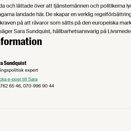
lada och lättade över att tjänstemännen och politikerna 
ngarna landade här. De skapar en verklig regelförbättrin
a kraven på att råvaror som sätts på den europeiska mar
 säger Sara Sundquist, hållbarhetsansvarig på Livsmede
nformation
ra Sundquist
ingspolitisk expert
cka e-post till Sara
762 65 46, 070-996 90 44