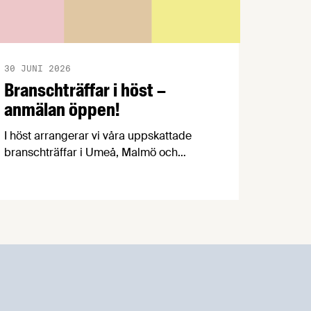
30 JUNI 2026
Branschträffar i höst –
anmälan öppen!
I höst arrangerar vi våra uppskattade
branschträffar i Umeå, Malmö och
Göteborg. Livsmedelsföretagens
experter kommer att informera om
aktuella frågor samtidigt som du kan
träffa branschkollegor och utbyta
erfarenheter.