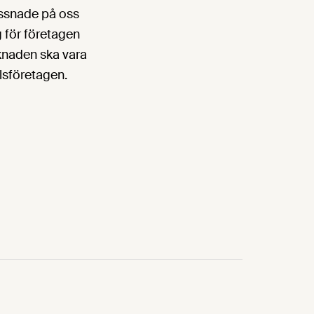
lyssnade på oss
g för företagen
knaden ska vara
lsföretagen.