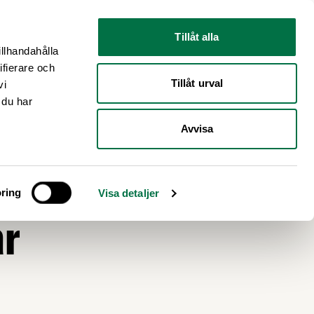
Nyhetsrum
Om oss
Tillåt alla
illhandahålla
ifierare och
Tillåt urval
vi
 du har
Avvisa
ring
Visa detaljer
ar