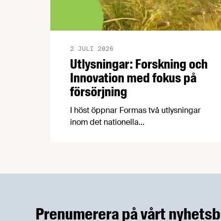
2 JULI 2026
Utlysningar: Forskning och
Innovation med fokus på
försörjning
I höst öppnar Formas två utlysningar
inom det nationella
forskningsprogrammet för livsmedel,
NFP Livs. Inriktningarna är "hållbara och
robusta försörjningsvägar" samt
"hållbara insatsvaror för en
motståndskraftig livsmedelsförsörjning",
och båda syftar till att bana väg för
innovationer som stärker Sveriges
Prenumerera på vårt nyhetsb
livsmedelsförsörjning.