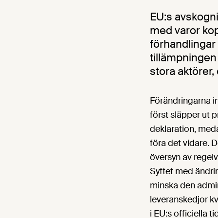
EU:s avskogni
med varor kopp
förhandlingar
tillämpningen
stora aktörer,
Förändringarna in
först släpper ut
deklaration, med
föra det vidare.
översyn av regelve
Syftet med ändrin
minska den admin
leveranskedjor kv
i EU:s officiella t