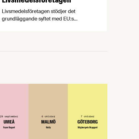
Livsmedelsföretagen stödjer det
grundläggande syftet med EU:s
konsumentmaktsdirektiv och delar
ambitionen om ökad transparens och
tydligare hållbarhetskommunikation.
Men trots upprepade möten vägrar
Regeringskansliet och Konsumentverket
att klargöra vad som gäller kring
övergångsregler. Därför ger
Livsmedelsföretagen nu sin samlade
bedömning till medlemsföretagen.