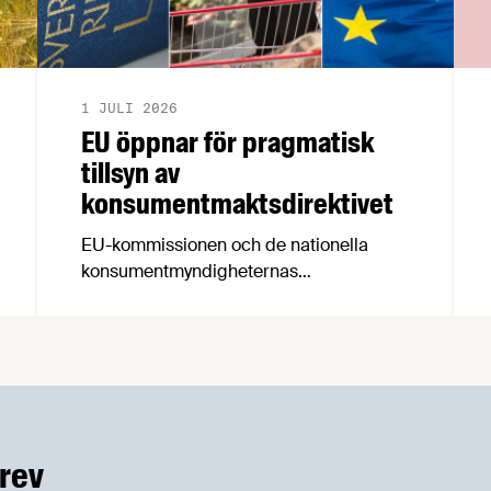
1 JULI 2026
EU öppnar för pragmatisk
tillsyn av
konsumentmaktsdirektivet
EU-kommissionen och de nationella
konsumentmyndigheternas
samarbetsnätverk, CPC-nätverket, har
kommit med en gemensam förståelse
om införandet av det nya
konsumentmaktsdirektivet.
Livsmedelsföretagen välkomnar att det
på EU-nivå nu formellt erkänns att
införandet av direktivet skapar
rev
betydande praktiska problem för företag.