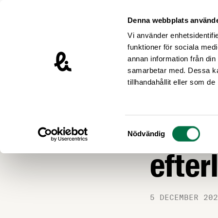
Hoppa till innehåll
Livsmedelsföretagen – till startsidan
Denna webbplats använde
Vi använder enhetsidentifie
funktioner för sociala medi
annan information från din
samarbetar med. Dessa kan
Nyheter
tillhandahållit eller som d
MILJÖ OCH HÅLLB
EUDR 
Samtyckesval
Nödvändig
efter
5 DECEMBER 202