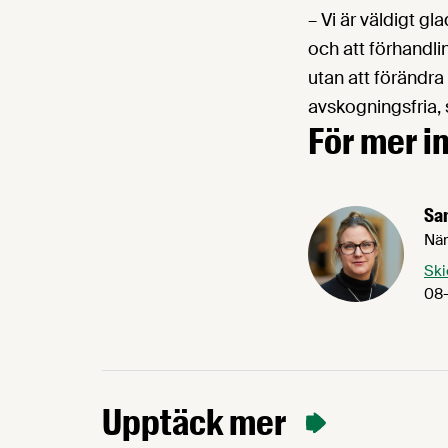
– Vi är väldigt g
och att förhandli
utan att förändr
avskogningsfria,
För mer i
Sa
När
Ski
08-
Upptäck mer