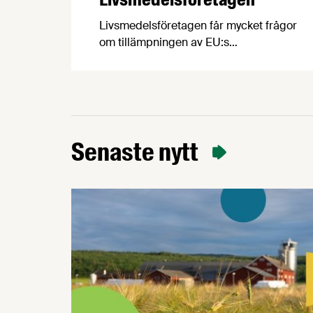
Livsmedelsföretagen får mycket frågor
om tillämpningen av EU:s
konsumentmaktsdirektiv som träder i
kraft senast den 1 januari 2027. Med
anledning av detta vill vi påminna om
den bedömning av tillämpningen av
direktivet som vi publicerade i april i år.
Konsumentmaktsdirektivet (ECGT) är ett
Senaste nytt
EU-direktiv som ska göra det lättare för
konsumenter att fatta hållbara och …