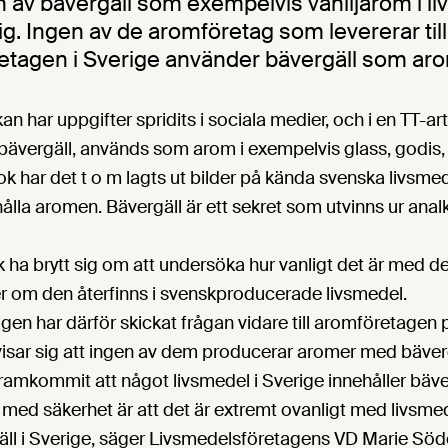
av bävergäll som exempelvis vaniljarom i li
g. Ingen av de aromföretag som levererar till
etagen i Sverige använder bävergäll som ar
 har uppgifter spridits i sociala medier, och i en TT-arti
 bävergäll, används som arom i exempelvis glass, godis,
k har det t o m lagts ut bilder på kända svenska livsm
lla aromen. Bävergäll är ett sekret som utvinns ur anal
 ha brytt sig om att undersöka hur vanligt det är med 
r om den återfinns i svenskproducerade livsmedel.
en har därför skickat frågan vidare till aromföretagen
sar sig att ingen av dem producerar aromer med bävergäl
 framkommit att något livsmedel i Sverige innehåller bäve
 med säkerhet är att det är extremt ovanligt med livsm
äll i Sverige, säger Livsmedelsföretagens VD Marie Söde