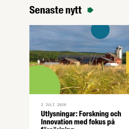
uppdaterat fjolårets kampanj ”En tugga i
Senaste nytt
taget” med nya …
2 JULI 2026
Utlysningar: Forskning och
Innovation med fokus på