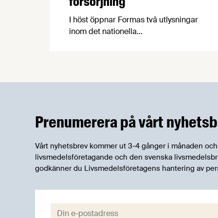
försörjning
I höst öppnar Formas två utlysningar
inom det nationella
forskningsprogrammet för livsmedel,
NFP Livs. Inriktningarna är "hållbara och
robusta försörjningsvägar" samt
"hållbara insatsvaror för en
motståndskraftig livsmedelsförsörjning",
och båda syftar till att bana väg för
innovationer som stärker Sveriges
Prenumerera på vårt nyhetsb
livsmedelsförsörjning.
Vårt nyhetsbrev kommer ut 3-4 gånger i månaden och rik
livsmedelsföretagande och den svenska livsmedelsbran
godkänner du Livsmedelsföretagens hantering av per
E-post: