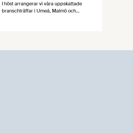
I höst arrangerar vi våra uppskattade
branschträffar i Umeå, Malmö och
Göteborg. Livsmedelsföretagens
experter kommer att informera om
aktuella frågor samtidigt som du kan
träffa branschkollegor och utbyta
erfarenheter.