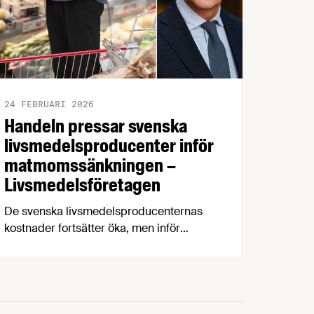
24 FEBRUARI 2026
Handeln pressar svenska
livsmedelsproducenter inför
matmomssänkningen –
Livsmedelsföretagen
De svenska livsmedelsproducenternas
kostnader fortsätter öka, men inför
matmomssänkningen i april har två av
tre producenter fått påbud från
dagligvaruhandeln om prisstopp. När
producenterna listar de viktigaste
konsumenttrenderna knuffar