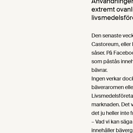
Användningen 
extremt ovanli
livsmedelsför
Den senaste veckan
Castoreum, eller
såser. På Faceboo
som påstås innehå
bävrar.
Ingen verkar dock
bäveraromen elle
Livsmedelsföretag
marknaden. Det vi
det ju heller inte
– Vad vi kan säga
innehåller bäverg