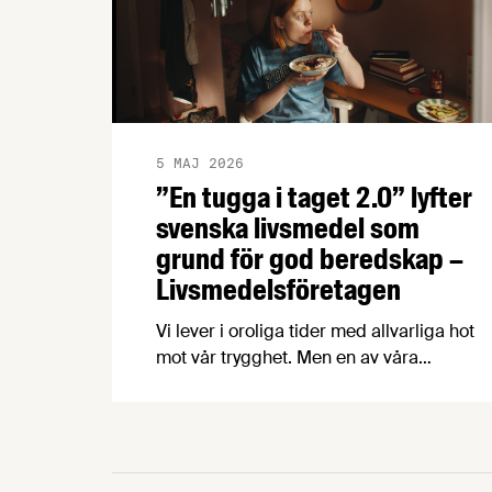
5 MAJ 2026
”En tugga i taget 2.0” lyfter
svenska livsmedel som
grund för god beredskap –
Livsmedelsföretagen
Vi lever i oroliga tider med allvarliga hot
mot vår trygghet. Men en av våra
starkaste tillgångar finns närmare än
många tror – i svensk mat och dryck. För
att lyfta betydelsen av en robust svensk
livsmedelsproduktion och få fler att välja
svensk mat har Livsmedelsföretagen