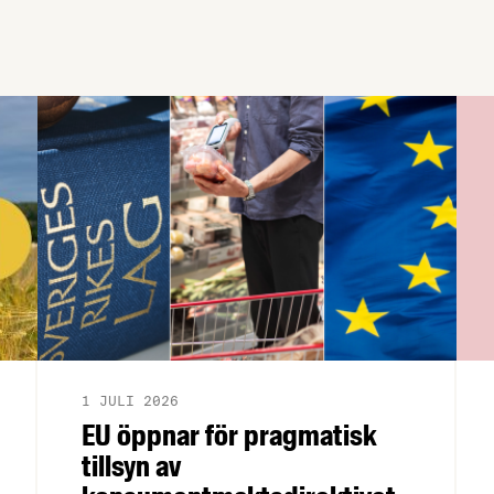
av ett lägre lönekrav. Samtidigt fastställs
att bärplockare av vilda bär framöver
hanteras inom ramarna för direktivet för
säsongsanställning.
1 JULI 2026
EU öppnar för pragmatisk
tillsyn av