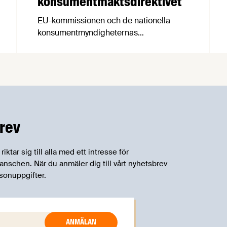
konsumentmaktsdirektivet
EU-kommissionen och de nationella
konsumentmyndigheternas
samarbetsnätverk, CPC-nätverket, har
kommit med en gemensam förståelse
om införandet av det nya
konsumentmaktsdirektivet.
Livsmedelsföretagen välkomnar att det
på EU-nivå nu formellt erkänns att
införandet av direktivet skapar
rev
betydande praktiska problem för företag.
tar sig till alla med ett intresse för
schen. När du anmäler dig till vårt nyhetsbrev
sonuppgifter.