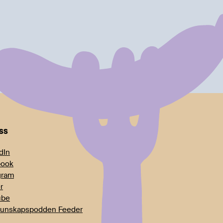
oss
dIn
book
gram
r
ube
unskapspodden Feeder