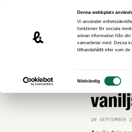
Hoppa till innehåll
Livsmedelsföretagen – till startsidan
Denna webbplats använde
Vi använder enhetsidentifie
funktioner för sociala medi
annan information från din
samarbetar med. Dessa kan
Nyheter
tillhandahållit eller som d
MAT OCH HÄLSA
Extre
Samtyckesval
Nödvändig
vanil
20 SEPTEMBER 2