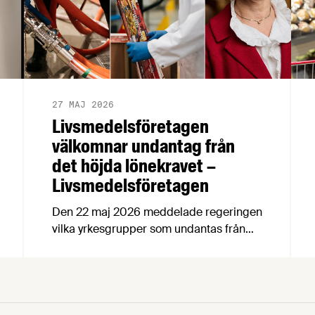
27 MAJ 2026
Livsmedelsföretagen
välkomnar undantag från
det höjda lönekravet –
Livsmedelsföretagen
Den 22 maj 2026 meddelade regeringen
vilka yrkesgrupper som undantas från
det nya lönegolvet vid
arbetskraftsinvandring.
Livsmedelsföretagen välkomnar
beslutet, vilket innebär att flera av
livsmedelsindustrins bristyrken omfattas