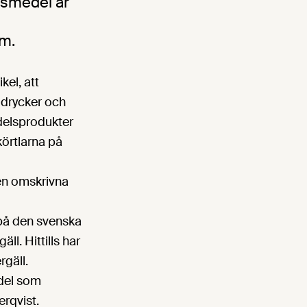
vsmedel är
om.
kel, att
 drycker och
edelsprodukter
körtlarna på
den omskrivna
 på den svenska
l. Hittills har
rgäll.
edel som
rqvist.