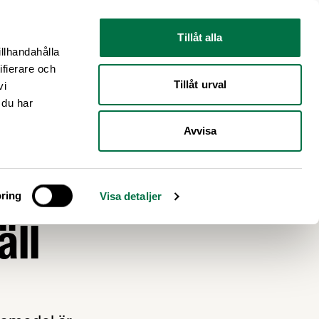
Nyhetsrum
Om oss
Tillåt alla
illhandahålla
ifierare och
Tillåt urval
vi
 du har
Avvisa
ring
Visa detaljer
äll