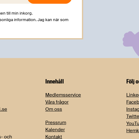
en till min inkorg.
rsonliga information. Jag kan när som
Innehåll
Följ 
Medlemsservice
Linke
Våra frågor
Face
i.se
Om oss
Insta
Twitte
Pressrum
YouT
Kalender
Hemk
- och
Kontakt