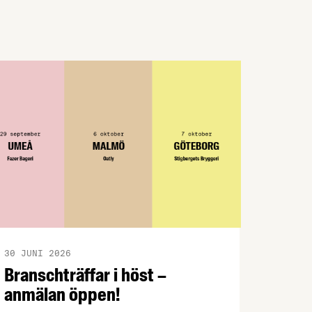
svenskproducerat ner EMV från
förstaplatsen och lågprisfaktorn minskar
rejält. Det är några av nyheterna i
Livsmedelsföretagens konjunkturbrev för
Q4 2025.
30 JUNI 2026
Branschträffar i höst –
anmälan öppen!