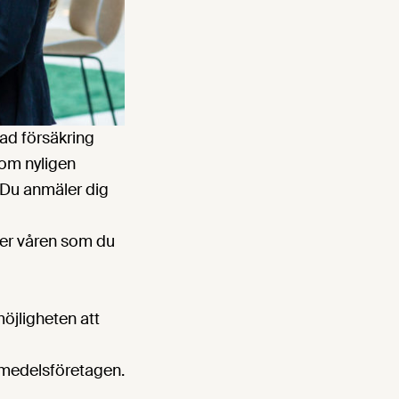
lad försäkring
som nyligen
. Du anmäler dig
der våren som du
möjligheten att
smedelsföretagen.