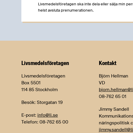
Livsmedelsföretagen ska inte dela eller sälja min pe
helst avsluta prenumerationen.
Livsmedels­företagen
Kontakt
Livsmedelsföretagen
Björn Hellman
Box 5501
VD
114 85 Stockholm
bjorn.hellman@l
08-762 65 01
Besök: Storgatan 19
Jimmy Sandell
E-post:
info@li.se
Kommunikations
Telefon: 08-762 65 00
näringspolitisk 
jimmy.sandell@li