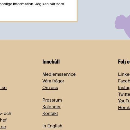
rsonliga information. Jag kan när som
Innehåll
Följ 
Medlemsservice
Linke
Våra frågor
Face
i.se
Om oss
Insta
Twitte
Pressrum
YouT
Kalender
Hemk
- och
Kontakt
chef
In English
.se