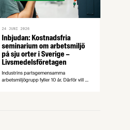
24 JUNI 2026
Inbjudan: Kostnadsfria
seminarium om arbetsmiljö
på sju orter i Sverige –
Livsmedelsföretagen
Industrins partsgemensamma
arbetsmiljögrupp fyller 10 år. Därför vill vi
– Prevent och parterna inom industrin –
bjuda in dig som arbetar inom
livsmedelsindustrin till ett kostnadsfritt
halvdagsseminarium om arbetsmiljö.
Seminarierna äger rum i höst på sju olika
orter. Under seminariet kommer du att få
med dig ett antal nyttiga verktyg genom