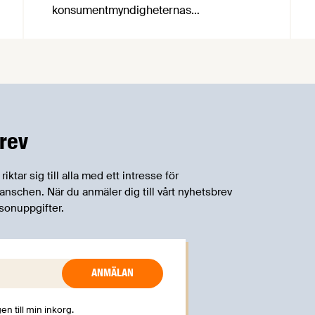
konsumentmyndigheternas
samarbetsnätverk, CPC-nätverket, har
kommit med en gemensam förståelse
om införandet av det nya
konsumentmaktsdirektivet.
Livsmedelsföretagen välkomnar att det
på EU-nivå nu formellt erkänns att
införandet av direktivet skapar
rev
betydande praktiska problem för företag.
tar sig till alla med ett intresse för
schen. När du anmäler dig till vårt nyhetsbrev
sonuppgifter.
en till min inkorg.