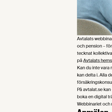
Avtalats webbinar
och pension – för
tecknat kollektiva
på
Avtalats hems
Kan du inte vara
kan delta i. Alla 
försäkringskonsul
På avtalat.se kan
boka en digital t
Webbinariet och 