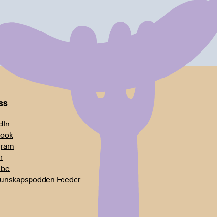
oss
dIn
book
gram
r
ube
unskapspodden Feeder