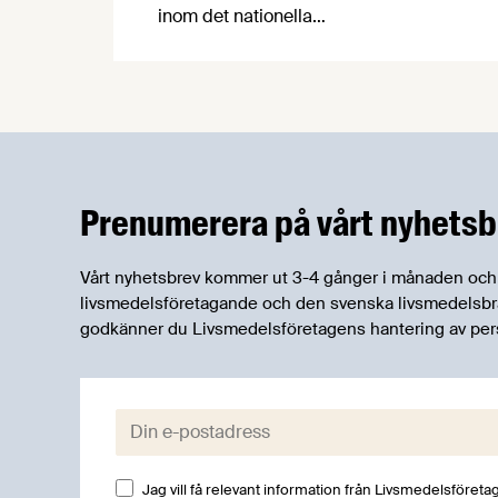
inom det nationella
forskningsprogrammet för livsmedel,
NFP Livs. Inriktningarna är "hållbara och
robusta försörjningsvägar" samt
"hållbara insatsvaror för en
motståndskraftig livsmedelsförsörjning",
och båda syftar till att bana väg för
innovationer som stärker Sveriges
Prenumerera på vårt nyhetsb
livsmedelsförsörjning.
Vårt nyhetsbrev kommer ut 3-4 gånger i månaden och rik
livsmedelsföretagande och den svenska livsmedelsbran
godkänner du Livsmedelsföretagens hantering av per
E-post:
Jag vill få relevant information från Livsmedelsföretag