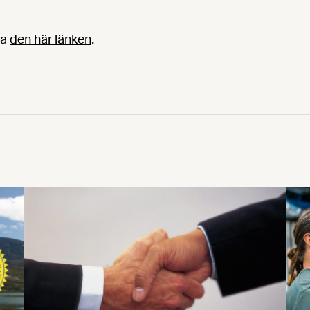
ia
den här länken
.