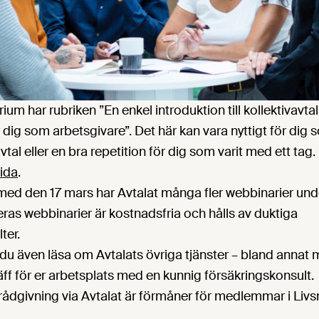
ium har rubriken ”En enkel introduktion till kollektivavta
 dig som arbetsgivare”. Det här kan vara nyttigt för dig 
vtal eller en bra repetition för dig som varit med ett tag
ida
.
 med den 17 mars har Avtalat många fler webbinarier un
deras webbinarier är kostnadsfria och hålls av duktiga
ter.
 du även läsa om Avtalats övriga tjänster – bland annat 
räff för er arbetsplats med en kunnig försäkringskonsult.
rådgivning via Avtalat är förmåner för medlemmar i Liv