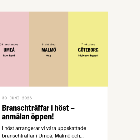
att vi varvar föreläsningspass med …
30 JUNI 2026
Branschträffar i höst –
anmälan öppen!
I höst arrangerar vi våra uppskattade
branschträffar i Umeå, Malmö och