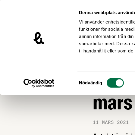
Hoppa till innehåll
Livsmedelsföretagen – till startsidan
Denna webbplats använde
Vi använder enhetsidentifie
funktioner för sociala medi
annan information från din
samarbetar med. Dessa kan
Nyheter
tillhandahållit eller som d
ARBETSGIVARFRÅ
Fira 
Samtyckesval
Nödvändig
mars 
11 MARS 2021