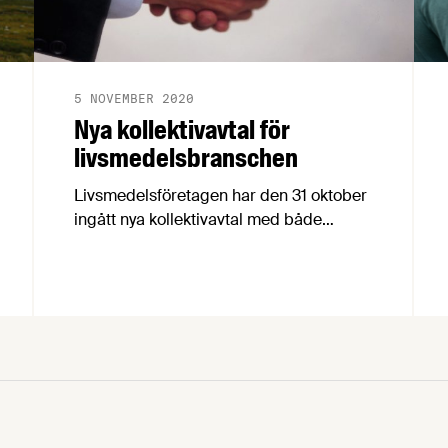
5 NOVEMBER 2020
Nya kollektivavtal för
livsmedelsbranschen
Livsmedelsföretagen har den 31 oktober
ingått nya kollektivavtal med både
Livsmedelsarbetareförbundet, vår
motpart på arbetarsidan, och Unionen,
Sveriges Ingenjörer och Ledarna, våra
motparter på tjänstemannasidan. För att
förklara avtalens innehåll och de
förändringar de innebär har
Livsmedelsföretagens förhandlingschef
skrivit sammanfattande cirkulär.