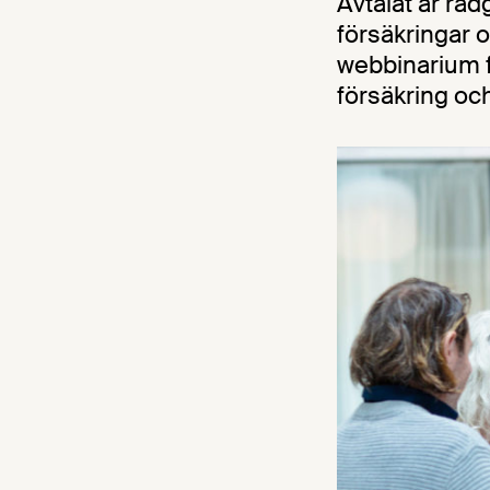
Avtalat är råd
försäkringar 
webbinarium fö
försäkring oc