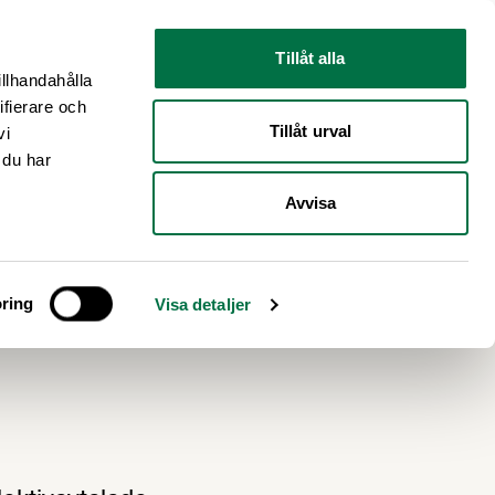
Nyhetsrum
Om oss
Tillåt alla
illhandahålla
ifierare och
Tillåt urval
vi
 du har
Avvisa
ag 17
ring
Visa detaljer