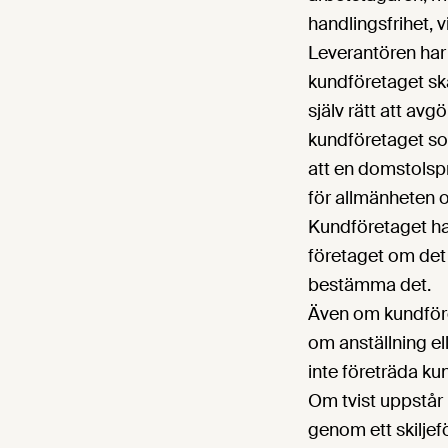
handlingsfrihet, v
Leverantören har 
kundföretaget ska
själv rätt att avgö
kundföretaget so
att en domstolspro
för allmänheten 
Kundföretaget har
företaget om det 
bestämma det.
Även om kundföret
om anställning el
inte företräda ku
Om tvist uppstår
genom ett skiljef