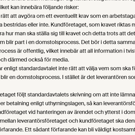
ilket kan innebära följande risker:
rätt att avgöra om ett eventuellt krav som en arbetstaga
 bestridas eller inte. Kundföretaget, som kravet riktas mo
ra hur man ska ställa sig till kravet och detta trots att det
m blir part i en domstolsprocess. Det bör i detta sa
cess är offentlig, vilket innebär att all information i tvist
och därmed också för media.
 enligt standardavtalet inte rätt att välja vem som ska 
blir en domstolsprocess. I stället är det leverantören som
aget följt standardavtalets skrivning om att inte lämn
ler betalning enligt uthyrningslagen, så kan leverantörsfö
ndföretaget vid hanteringen av ärendet och ytterst i dom
 mellan leverantörsföretaget och kundföretaget ska den
örfarande. Ett sådant förfarande kan bli väldigt kostsamt