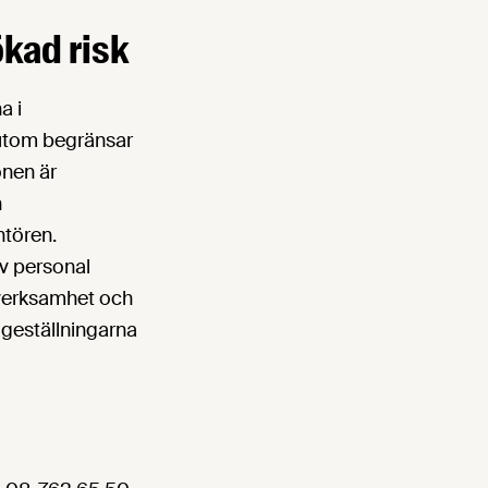
kad risk
a i
ssutom begränsar
onen är
n
ntören.
av personal
dverksamhet och
ågeställningarna