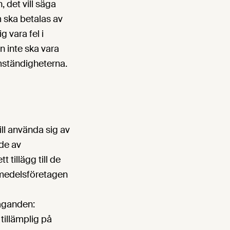
, det vill säga
 ska betalas av
 vara fel i
n inte ska vara
omständigheterna.
ill använda sig av
de av
 tillägg till de
smedelsföretagen
äganden:
tillämplig på