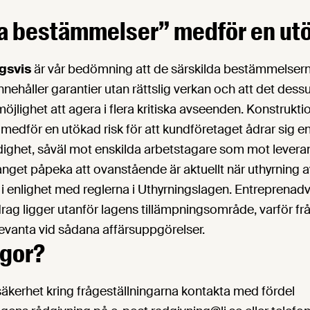
a bestämmelser” medför en utö
gsvis
är vår bedömning att de särskilda bestämmelsern
nnehåller garantier utan rättslig verkan och att det de
jlighet att agera i flera kritiska avseenden. Konstrukti
edför en utökad risk för att kundföretaget ådrar sig e
ighet, såväl mot enskilda arbetstagare som mot levera
anget påpeka att ovanstående är aktuellt när uthyrning 
 i enlighet med reglerna i Uthyrningslagen. Entreprena
ag ligger utanför lagens tillämpningsområde, varför fr
elevanta vid sådana affärsuppgörelser.
ågor?
osäkerhet kring frågeställningarna kontakta med fördel