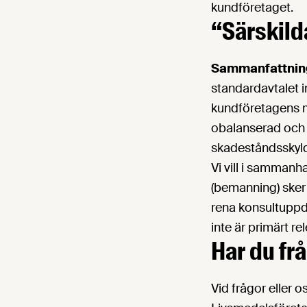
kundföretaget.
“Särskild
Sammanfattnin
standardavtalet i
kundföretagens mö
obalanserad och m
skadeståndsskyld
Vi vill i sammanh
(bemanning) sker
rena konsultuppdr
inte är primärt r
Har du fr
Vid frågor eller 