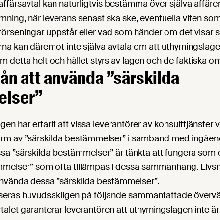
 affärsavtal kan naturligtvis bestämma över själva affären
ning, när leverans senast ska ske, eventuella viten som
örseningar uppstår eller vad som händer om det visar sig
rna kan däremot inte själva avtala om att uthyrningslage
som detta helt och hållet styrs av lagen och de faktiska 
rån att använda ”särskilda
lser”
en har erfarit att vissa leverantörer av konsulttjänster v
form av ”särskilda bestämmelser” i samband med ingåen
sa ”särskilda bestämmelser” är tänkta att fungera som ett
mmelser” som ofta tillämpas i dessa sammanhang. Liv
 använda dessa ”särskilda bestämmelser”.
baseras huvudsakligen på följande sammanfattade överv
talet garanterar leverantören att uthyrningslagen inte är 