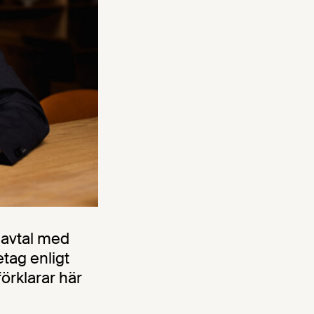
davtal med
tag enligt
örklarar här