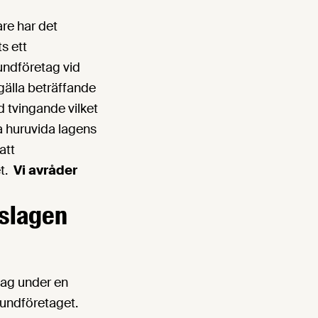
re har det
s ett
undföretag vid
gälla beträffande
d tvingande vilket
a huruvida lagens
att
et.
Vi avråder
gslagen
tag under en
 kundföretaget.