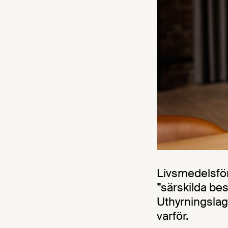
Livsmedelsför
”särskilda be
Uthyrningslage
varför.