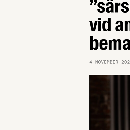
”sär
vid a
bema
4 NOVEMBER 202