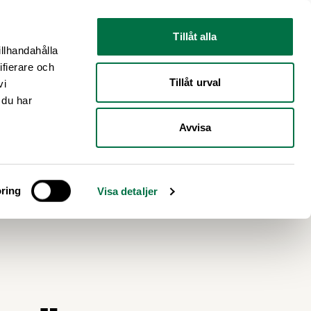
Nyhetsrum
Om oss
Tillåt alla
illhandahålla
ifierare och
Tillåt urval
vi
 du har
Avvisa
ring
Visa detaljer