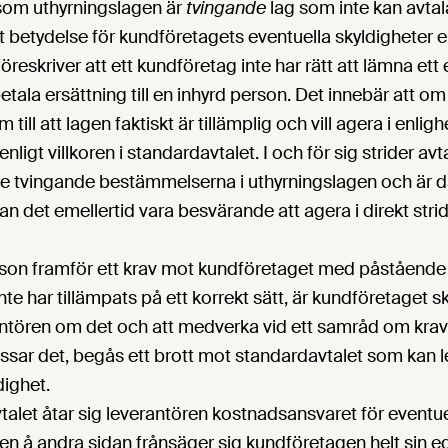
som uthyrningslagen är
tvingande
lag som inte kan avtal
t betydelse för kundföretagets eventuella skyldigheter en
öreskriver att ett kundföretag inte har rätt att lämna et
betala ersättning till en inhyrd person. Det innebär att o
till att lagen faktiskt är tillämplig och vill agera i enli
t enligt villkoren i standardavtalet. I och för sig strider avt
e tvingande bestämmelserna i uthyrningslagen och är där
an det emellertid vara besvärande att agera i direkt stri
son framför ett krav mot kundföretaget med påstående
te har tillämpats på ett korrekt sätt, är kundföretaget sky
antören om det och att medverka vid ett samråd om kra
sar det, begås ett brott mot standardavtalet som kan le
ighet.
talet åtar sig leverantören kostnadsansvaret för eventue
en å andra sidan frånsäger sig kundföretagen helt sin e