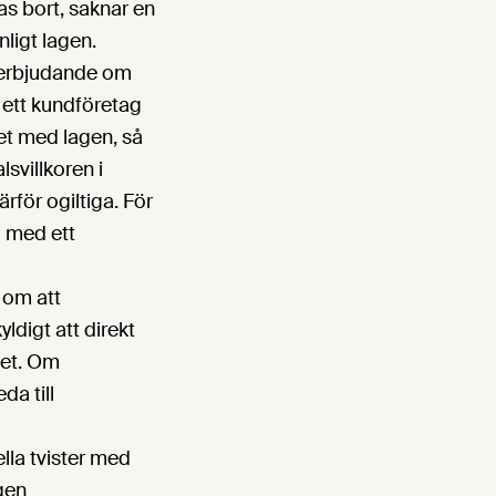
as bort, saknar en
ligt lagen.
t erbjudande om
m ett kundföretag
ghet med lagen, så
alsvillkoren i
för ogiltiga. För
d med ett
 om att
ldigt att direkt
vet. Om
da till
lla tvister med
gen