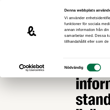
Hoppa till innehåll
Livsmedelsföretagen – till startsidan
Denna webbplats använde
Vi använder enhetsidentifie
funktioner för sociala medi
annan information från din
samarbetar med. Dessa kan
Nyheter
tillhandahållit eller som d
ARBETSGIVARFRÅ
Förh
Samtyckesval
Nödvändig
infor
stan