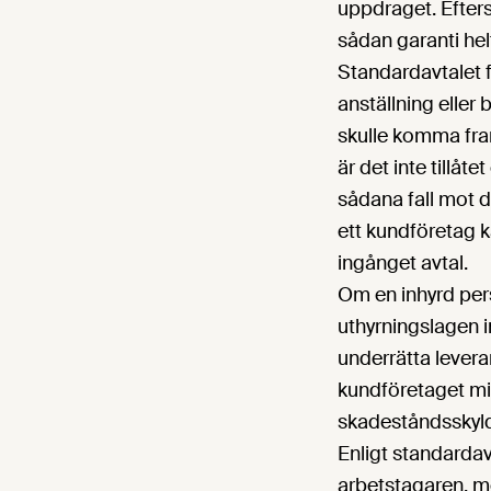
uppdraget. Efter
sådan garanti hel
Standardavtalet f
anställning eller 
skulle komma fram 
är det inte tillåte
sådana fall mot d
ett kundföretag k
ingånget avtal.
Om en inhyrd per
uthyrningslagen in
underrätta lever
kundföretaget mis
skadeståndsskyld
Enligt standardav
arbetstagaren, m