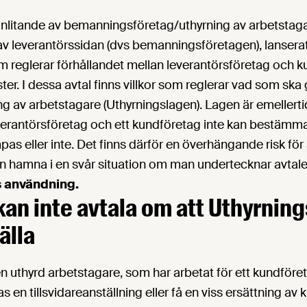
litande av bemanningsföretag/uthyrning av arbetstaga
 av leverantörssidan (dvs bemanningsföretagen), lanserat
m reglerar förhållandet mellan leverantörsföretag och k
er. I dessa avtal finns villkor som reglerar vad som ska 
g av arbetstagare (Uthyrningslagen). Lagen är emellerti
everantörsföretag och ett kundföretag inte kan bestämm
mpas eller inte. Det finns därför en överhängande risk för 
n hamna i en svår situation om man undertecknar avtal
s användning.
kan inte avtala om att Uthyrnin
älla
en uthyrd arbetstagare, som har arbetat för ett kundföre
as en tillsvidareanställning eller få en viss ersättning av