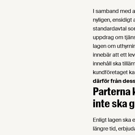
I samband med an
nyligen, ensidigt
standardavtal so
uppdrag om tjänst
lagen om uthyrnin
innebär att ett l
innehåll ska tillä
kundföretaget ka
därför från des
Parterna 
inte ska g
Enligt lagen ska 
längre tid, erbjud