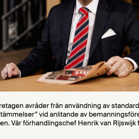
etagen avråder från användning av standar
stämmelser” vid anlitande av bemanningsföre
n. Vår förhandlingschef Henrik van Rijswijk f