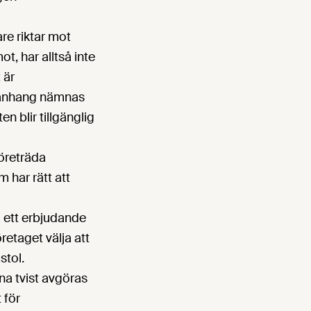
re riktar mot
t, har alltså inte
 är
mmanhang nämnas
en blir tillgänglig
företräda
 har rätt att
a ett erbjudande
retaget välja att
stol.
na tvist avgöras
 för