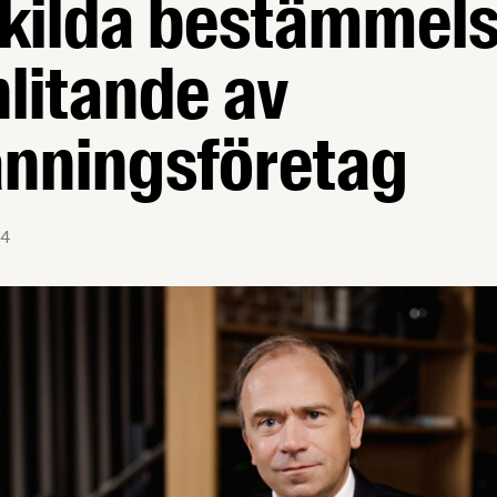
skilda bestämmel
nlitande av
nningsföretag
4