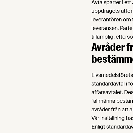
Avtalsparter i ett
uppdragets utform
leverantören om f
leveransen. Parte
tillämplig, efter
Avråder f
bestämme
Livsmedelsföretag
standardavtal i 
affärsavtalet. Des
”allmänna bestä
avråder från att
Vår inställning 
Enligt standardav