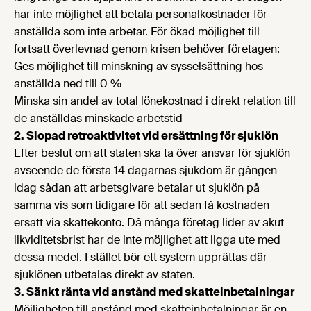
har inte möjlighet att betala personalkostnader för
anställda som inte arbetar. För ökad möjlighet till
fortsatt överlevnad genom krisen behöver företagen:
Ges möjlighet till minskning av sysselsättning hos
anställda ned till 0 %
Minska sin andel av total lönekostnad i direkt relation till
de anställdas minskade arbetstid
2. Slopad retroaktivitet vid ersättning för sjuklön
Efter beslut om att staten ska ta över ansvar för sjuklön
avseende de första 14 dagarnas sjukdom är gången
idag sådan att arbetsgivare betalar ut sjuklön på
samma vis som tidigare för att sedan få kostnaden
ersatt via skattekonto. Då många företag lider av akut
likviditetsbrist har de inte möjlighet att ligga ute med
dessa medel. I stället bör ett system upprättas där
sjuklönen utbetalas direkt av staten.
3. Sänkt ränta vid anstånd med skatteinbetalningar
Möjligheten till anstånd med skatteinbetalningar är en