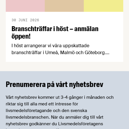
30 JUNI 2026
Branschträffar i höst – anmälan
öppen!
I höst arrangerar vi våra uppskattade
branschträffar i Umeå, Malmö och Göteborg.
Livsmedelsföretagens experter kommer att
informera om aktuella frågor samtidigt som du
kan träffa branschkollegor och utbyta
erfarenheter.
Prenumerera på vårt nyhetsbrev
Vårt nyhetsbrev kommer ut 3-4 gånger i månaden och
riktar sig till alla med ett intresse för
livsmedelsföretagande och den svenska
livsmedelsbranschen. När du anmäler dig till vårt
nyhetsbrev godkänner du Livsmedelsföretagens