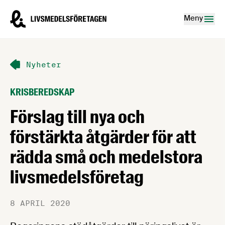
Hoppa till innehåll
Livsmedelsföretagen – till startsidan
Meny
Nyheter
KRISBEREDSKAP
Förslag till nya och
förstärkta åtgärder för att
rädda små och medelstora
livsmedelsföretag
8 APRIL 2020