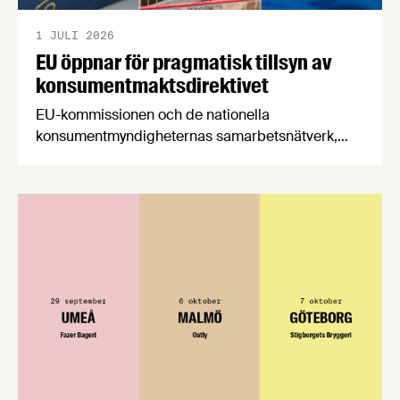
1 JULI 2026
EU öppnar för pragmatisk tillsyn av
konsumentmaktsdirektivet
EU-kommissionen och de nationella
konsumentmyndigheternas samarbetsnätverk,
CPC-nätverket, har kommit med en gemensam
förståelse om införandet av det nya
konsumentmaktsdirektivet. Livsmedelsföretagen
välkomnar att det på EU-nivå nu formellt erkänns
att införandet av direktivet skapar betydande
praktiska problem för företag.