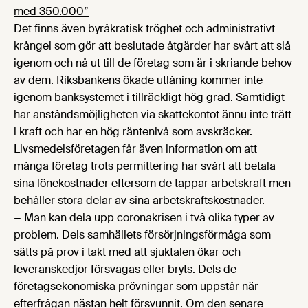
med 350.000”
Det finns även byråkratisk tröghet och administrativt
krångel som gör att beslutade åtgärder har svårt att slå
igenom och nå ut till de företag som är i skriande behov
av dem. Riksbankens ökade utlåning kommer inte
igenom banksystemet i tillräckligt hög grad. Samtidigt
har anståndsmöjligheten via skattekontot ännu inte trätt
i kraft och har en hög räntenivå som avskräcker.
Livsmedelsföretagen får även information om att
många företag trots permittering har svårt att betala
sina lönekostnader eftersom de tappar arbetskraft men
behåller stora delar av sina arbetskraftskostnader.
− Man kan dela upp coronakrisen i två olika typer av
problem. Dels samhällets försörjningsförmåga som
sätts på prov i takt med att sjuktalen ökar och
leveranskedjor försvagas eller bryts. Dels de
företagsekonomiska prövningar som uppstår när
efterfrågan nästan helt försvunnit. Om den senare