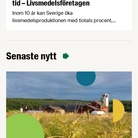
tid – Livsmedelsföretagen
Inom 10 år kan Sverige öka
livsmedelsproduktionen med tiotals procent,
skapa 19 000 nya jobb i hela landet och samtidigt
stärka livsmedelsberedskap, klimatarbete och
biologisk mångfald. Det visar rapporten Grön
uppväxling som i dag överlämnas till regeringen
Senaste nytt
av Livsmedelsföretagen, Arla, Lantmännen, Scan
Sverige och LRF.