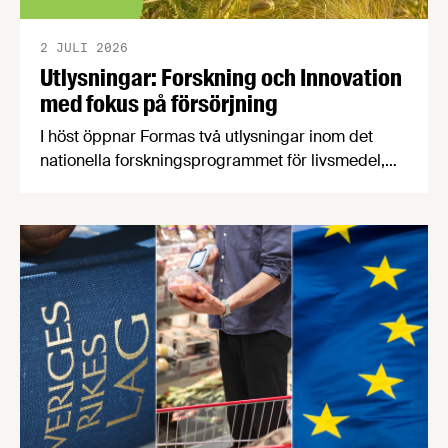
2 JULI 2026
Utlysningar: Forskning och Innovation
med fokus på försörjning
I höst öppnar Formas två utlysningar inom det
nationella forskningsprogrammet för livsmedel,
NFP Livs. Inriktningarna är "hållbara och robusta
försörjningsvägar" samt "hållbara insatsvaror för
en motståndskraftig livsmedelsförsörjning", och
båda syftar till att bana väg för innovationer som
stärker Sveriges livsmedelsförsörjning.