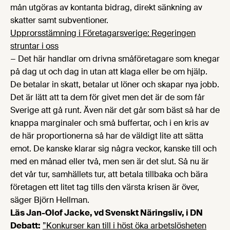
mån utgöras av kontanta bidrag, direkt sänkning av
skatter samt subventioner.
Upprorsstämning i Företagarsverige: Regeringen
struntar i oss
− Det här handlar om drivna småföretagare som knegar
på dag ut och dag in utan att klaga eller be om hjälp.
De betalar in skatt, betalar ut löner och skapar nya jobb.
Det är lätt att ta dem för givet men det är de som får
Sverige att gå runt. Även när det går som bäst så har de
knappa marginaler och små buffertar, och i en kris av
de här proportionerna så har de väldigt lite att sätta
emot. De kanske klarar sig några veckor, kanske till och
med en månad eller två, men sen är det slut. Så nu är
det vår tur, samhällets tur, att betala tillbaka och bära
företagen ett litet tag tills den värsta krisen är över,
säger Björn Hellman.
Läs Jan-Olof Jacke, vd Svenskt Näringsliv, i DN
Debatt:
”Konkurser kan till i höst öka arbetslösheten