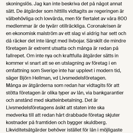
skoningslös. Jag kan inte beskriva det på något annat
sätt. De åtgärder som hittills vidtagits av regeringen är
välbehövliga och lovvärda, men för flertalet av våra 800
medlemmar är de tyvärr otillräckliga. Coronakrisen är
en ekonomisk malström av ett slag vi aldrig har sett och
då räcker det inte långt med livbojar. Särskilt de mindre
företagen är extremt utsatta och många är redan på
fallrepet. Om inte nya och kraftfulla åtgärder sätts in
kommer vi snart att se en utslagning av företag i en
omfattning som Sverige inte har upplevt i modern tid,
säger Björn Hellman, vd Livsmedelsföretagen.
Många av åtgärderna som redan har vidtagits för att
stötta företagen är olika typer av lån, via bankgarantier
och anstånd med skatteinbetalning. Det är
Livsmedelsföretagens åsikt att staten inte ska
medverka till att redan hårt drabbade företag skjuter
kostnader på framtiden och bygger skuldberg.
Likviditetsåtgärder behöver istället för lån i möjligaste