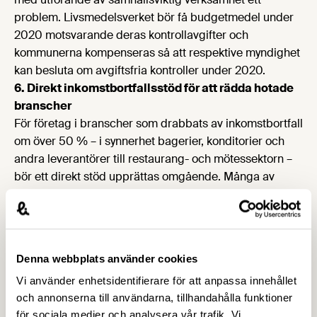
problem. Livsmedelsverket bör få budgetmedel under
2020 motsvarande deras kontrollavgifter och
kommunerna kompenseras så att respektive myndighet
kan besluta om avgiftsfria kontroller under 2020.
6. Direkt inkomstbortfallsstöd för att rädda hotade
branscher
För företag i branscher som drabbats av inkomstbortfall
om över 50 % – i synnerhet bagerier, konditorier och
andra leverantörer till restaurang- och mötessektorn –
bör ett direkt stöd upprättas omgående. Många av
dessa företag har redan uttömt sina ekonomiska
buffertar. Om inget görs är risken överhängande att
hela branscher dör ut med massarbetslöshet som följd.
7. Förberedande av överbryggande
Denna webbplats använder cookies
stimulansåtgärder
Vi använder enhetsidentifierare för att anpassa innehållet
För att säkerställa snabbast möjliga återhämtning från
och annonserna till användarna, tillhandahålla funktioner
den här pågående ekonomiska katastrofen bör
för sociala medier och analysera vår trafik. Vi