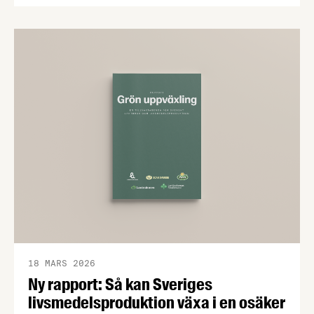
och osäkra handelsvägar hotar Sveriges förmåga
att försörja befolkningen med mat vid kris och
krig. Det visar en ny beredskapsrapport från
Livsmedelsföretagen som också konstaterar att
produktionen av svenska livsmedel minskar i en
tid när produktionen måste öka för att stärka
beredskapen.
18 MARS 2026
Ny rapport: Så kan Sveriges
livsmedelsproduktion växa i en osäker