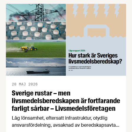
näringslivsorganisationer begär nu att
civilminister Erik Slottner ingriper.
28 MAJ 2026
Sverige rustar – men
livsmedelsberedskapen är fortfarande
farligt sårbar – Livsmedelsföretagen
Låg lönsamhet, eftersatt infrastruktur, otydlig
ansvarsfördelning, avsaknad av beredskapsavtal