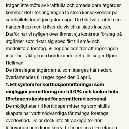
frågan inte möts av kraftfulla och omedelbara åtgärder
kommer det i förlängningen få stora konsekvenser på
samhällets försörjningsförmåga. De här två problemen
hänger ihop men kräver delvis olika slags insatser.
Därför har vi nyligen överlämnat sju konkreta förslag på
åtgärder som riktar sig specifikt till små- och
medelstora företag. Vi hoppas och tror att regeringen
inser hur viktigt och brådskande detta är, säger Björn
Hellman.
De föreslagna åtgärderna, som återges här nedan,
överlämnades till regeringen den 3 april.
1. Ett system för korttidspermitteringar som
möjliggör permittering ner till 0 % och täcker hela
företagens kostnad för permitterad personal
De möjligheter till korttidspermittering som hittills
skapats har varit nödvändiga för många företags
överlevnad. De är dock inte tillräckliga för den
långvariga och djupa kris vi befinner oss i. Företagen