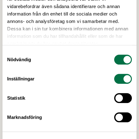
överbryggande åtgärder redan nu förberedas för
vidarebefordrar även sådana identifierare och annan
implementering då nuvarande krispaket hävs. Det är av
information från din enhet till de sociala medier och
yttersta vikt att företagen, när krisen är över, känner sig
annons- och analysföretag som vi samarbetar med.
trygga nog att snabbt kunna återuppta sin verksamhet
Dessa kan i sin tur kombinera informationen med annan
och börja återanställa. Våra huvudsakliga förslag till
information som du har tillhandahållit eller som de har
överbryggande åtgärder är tillfälliga momssänkningar
samlat in när du har använt deras tjänster.
och fortsatt sänkta arbetsgivaravgifter.
Samtyckesval
Nödvändig
Patrik Strömer
Näringspolitisk expert
Inställningar
Skicka e-post till Patrik
072-505 57 43
Statistik
Upptäck mer
Marknadsföring