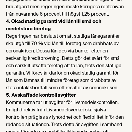
bra åtgärd men regeringen måste korrigera räntenivån
från nuvarande 6 procent till högst 1,25 procent.
4. Ökad statlig garanti vid lån till små och
medelstora företag
Regeringen har beslutat om att statliga lånegarantier
ska utgå till 70 % vid lån till företag som drabbats av
coronakrisen. Dessa lån ges via banker efter en
sedvanlig kreditprövning. Detta gör det svårt för små
och särskilt utsatta företag att ta lån, trots den statliga
garantin. Vi föreslår därför en ökad statlig garanti för
lån som lämnas till mindre företag som drabbats av
stora intäktsbortfall som ett resultat av coronakrisen.
5. Avskaffade kontrollavgifter
Kommunerna tar ut avgifter för livsmedelskontrollen.
Enligt direktiv från Livsmedelsverket ska själva
kontrollen präglas av lyhördhet och flexibilitet inför den
rådande situationen. Trots detta är avgiften i samband
med utförande av samhällsviktig verksamhet ett