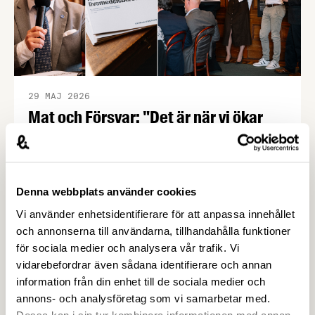
29 MAJ 2026
Mat och Försvar: "Det är när vi ökar
produktionen som vi blir mer robusta"
– Livsmedelsföretagen
Den 28 maj arrangerade Livsmedelsföretagen
Denna webbplats använder cookies
lunchseminariet ”Mat och Försvar” där
företrädare för politiken, myndigheter och
Vi använder enhetsidentifierare för att anpassa innehållet
livsmedelsindustrin diskuterade nuläget för
och annonserna till användarna, tillhandahålla funktioner
Sveriges livsmedelsberedskap utifrån rapporten
för sociala medier och analysera vår trafik. Vi
”Hur stark är Sveriges livsmedelsberedskap?”
vidarebefordrar även sådana identifierare och annan
Livsmedelsföretagens rapport Hur stark är
information från din enhet till de sociala medier och
Sveriges livsmedelsberedskap?
annons- och analysföretag som vi samarbetar med.