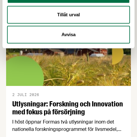
för resiliens. Livsmedelsförsörjningen är en
central del av Sveriges civila och militära försvar.
Tillåt urval
Avvisa
2 JULI 2026
Utlysningar: Forskning och Innovation
med fokus på försörjning
I höst öppnar Formas två utlysningar inom det
nationella forskningsprogrammet för livsmedel,
NFP Livs. Inriktningarna är "hållbara och robusta