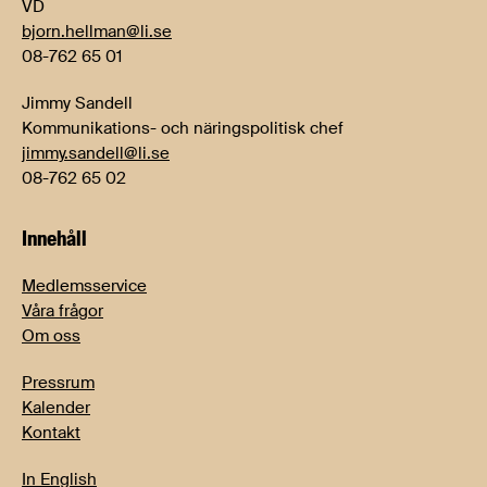
VD
bjorn.hellman@li.se
08-762 65 01
Jimmy Sandell
Kommunikations- och näringspolitisk chef
jimmy.sandell@li.se
08-762 65 02
Innehåll
Medlemsservice
Våra frågor
Om oss
Pressrum
Kalender
Kontakt
In English