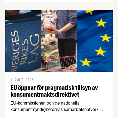
försörjningsvägar" samt "hållbara insatsvaror för
en motståndskraftig livsmedelsförsörjning", och
båda syftar till att bana väg för innovationer som
stärker Sveriges livsmedelsförsörjning.
1 JULI 2026
EU öppnar för pragmatisk tillsyn av
konsumentmaktsdirektivet
EU-kommissionen och de nationella
konsumentmyndigheternas samarbetsnätverk,
CPC-nätverket, har kommit med en gemensam