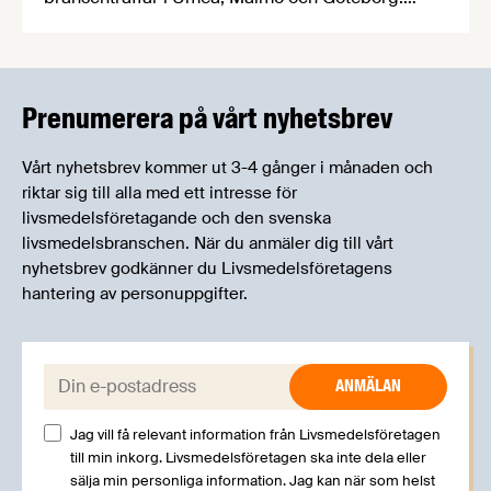
Livsmedelsföretagens experter kommer att
informera om aktuella frågor samtidigt som du
kan träffa branschkollegor och utbyta
erfarenheter.
Prenumerera på vårt nyhetsbrev
Vårt nyhetsbrev kommer ut 3-4 gånger i månaden och
riktar sig till alla med ett intresse för
livsmedelsföretagande och den svenska
livsmedelsbranschen. När du anmäler dig till vårt
nyhetsbrev godkänner du Livsmedelsföretagens
hantering av personuppgifter.
E-post:
Jag vill få relevant information från Livsmedelsföretagen
till min inkorg. Livsmedelsföretagen ska inte dela eller
sälja min personliga information. Jag kan när som helst