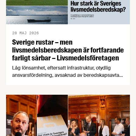
28 MAJ 2026
Sverige rustar – men
livsmedelsberedskapen är fortfarande
farligt sårbar – Livsmedelsföretagen
Låg lönsamhet, eftersatt infrastruktur, otydlig
ansvarsfördelning, avsaknad av beredskapsavtal
och osäkra handelsvägar hotar Sveriges förmåga
att försörja befolkningen med mat vid kris och
krig. Det visar en ny beredskapsrapport från
Livsmedelsföretagen som också konstaterar att
produktionen av svenska livsmedel minskar i en
tid när produktionen måste öka för att stärka
beredskapen.