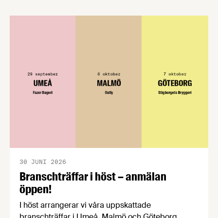
förståelse om införandet av det nya
konsumentmaktsdirektivet. Livsmedelsföretagen
välkomnar att det på EU-nivå nu formellt erkänns
att införandet av direktivet skapar betydande
praktiska problem för företag.
30 JUNI 2026
Branschträffar i höst – anmälan
öppen!
I höst arrangerar vi våra uppskattade
branschträffar i Umeå, Malmö och Göteborg.