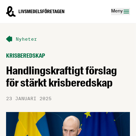
Hoppa till innehåll
Livsmedelsföretagen – till startsidan
Meny
Nyheter
KRISBEREDSKAP
Handlingskraftigt förslag
för stärkt krisberedskap
23 JANUARI 2025