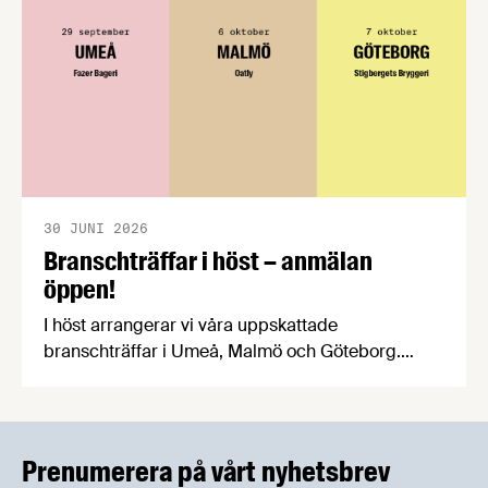
30 JUNI 2026
Branschträffar i höst – anmälan
öppen!
I höst arrangerar vi våra uppskattade
branschträffar i Umeå, Malmö och Göteborg.
Livsmedelsföretagens experter kommer att
informera om aktuella frågor samtidigt som du
kan träffa branschkollegor och utbyta
erfarenheter.
Prenumerera på vårt nyhetsbrev