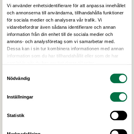
Vi använder enhetsidentifierare för att anpassa innehållet
och annonserna till användarna, tillhandahålla funktioner
för sociala medier och analysera vår trafik. Vi
vidarebefordrar även sådana identifierare och annan
NAN UNDEFINED NAN
information från din enhet till de sociala medier och
Nyheter – Sida 47 av 130 –
annons- och analysföretag som vi samarbetar med.
Livsmedelsföretagen
Dessa kan i sin tur kombinera informationen med annan
Vårt nyhetsbrev kommer ut 3-4 gånger i månaden
information som du har tillhandahållit eller som de har
och riktar sig till alla med ett intresse för
samlat in när du har använt deras tjänster.
livsmedelsföretagande och den svenska
Samtyckesval
livsmedelsbranschen. När du anmäler dig till vårt
Nödvändig
nyhetsbrev godkänner du Livsmedelsföretagens
hantering av personuppgifter.
Senaste nytt
Inställningar
Statistik
Marknadsföring