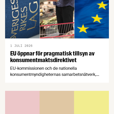
1 JULI 2026
EU öppnar för pragmatisk tillsyn av
konsumentmaktsdirektivet
EU-kommissionen och de nationella
konsumentmyndigheternas samarbetsnätverk,
CPC-nätverket, har kommit med en gemensam
förståelse om införandet av det nya
konsumentmaktsdirektivet. Livsmedelsföretagen
välkomnar att det på EU-nivå nu formellt erkänns
att införandet av direktivet skapar betydande
praktiska problem för företag.