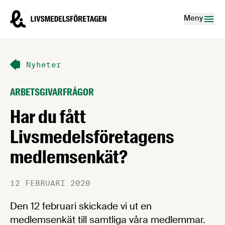
Hoppa till innehåll
Livsmedelsföretagen – till startsidan
Meny
Nyheter
ARBETSGIVARFRÅGOR
Har du fått
Livsmedelsföretagens
medlemsenkät?
12 FEBRUARI 2020
Den 12 februari skickade vi ut en
medlemsenkät till samtliga våra medlemmar.