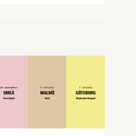
politiken, myndigheter och
livsmedelsindustrin diskuterade nuläget
för Sveriges livsmedelsberedskap utifrån
rapporten ”Hur stark är Sveriges
livsmedelsberedskap?”
Livsmedelsföretagens rapport Hur stark
är Sveriges livsmedelsberedskap?