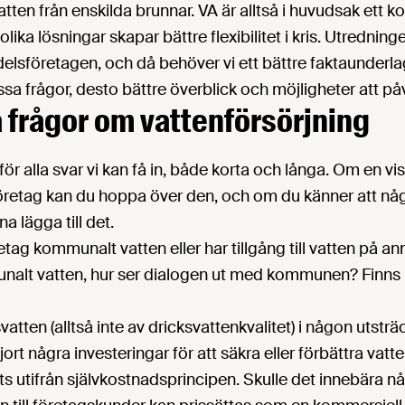
vatten från enskilda brunnar. VA är alltså i huvudsak ett
olika lösningar skapar bättre flexibilitet i kris. Utredninge
edelsföretagen, och då behöver vi ett bättre faktaunderlag
a frågor, desto bättre överblick och möjligheter att på
 frågor om vattenförsörjning
r alla svar vi kan få in, både korta och långa. Om en vis
 företag kan du hoppa över den, och om du känner att nå
a lägga till det.
tag kommunalt vatten eller har tillgång till vatten på an
alt vatten, hur ser dialogen ut med kommunen? Finns 
tten (alltså inte av dricksvattenkvalitet) i någon utstr
jort några investeringar för att säkra eller förbättra vat
ts utifrån självkostnadsprincipen. Skulle det innebära nå