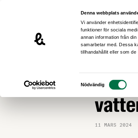
Hoppa till innehåll
Livsmedelsföretagen – till startsidan
Denna webbplats använde
Vi använder enhetsidentifie
funktioner för sociala medi
annan information från din
samarbetar med. Dessa kan
Nyheter
tillhandahållit eller som d
KRISBEREDSKAP
Hur o
Samtyckesval
Nödvändig
vatte
11 MARS 2024