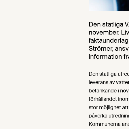
Den statliga 
november. Liv
faktaunderlag
Strömer, ansva
information f
Den statliga utre
leverans av vatte
betänkande i nove
förhållandet ino
stor möjlighet att
påverka utredning
Kommunerna ansva