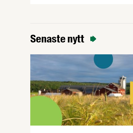
politiker, experter och matproducenter
bedömer nuläget för Sveriges
livsmedelsförsörjning utifrån en
uppföljning av Livsmedelsföretagens
beredskapsrapport Recept för resiliens.
Senaste nytt
Livsmedelsförsörjningen är en central
del av Sveriges civila och militära
försvar.