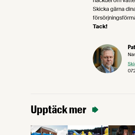
nackdel om vatten
Skicka gärna dina 
försörjningsförm
Tack!
Pat
När
Ski
072
Upptäck mer