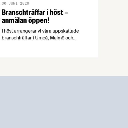
30 JUNI 2026
Branschträffar i höst –
anmälan öppen!
I höst arrangerar vi våra uppskattade
branschträffar i Umeå, Malmö och
Göteborg. Livsmedelsföretagens
experter kommer att informera om
aktuella frågor samtidigt som du kan
träffa branschkollegor och utbyta
erfarenheter.