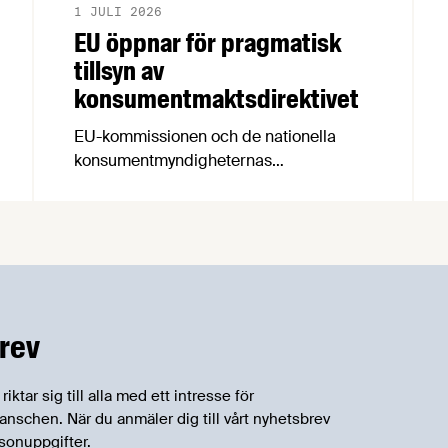
1 JULI 2026
EU öppnar för pragmatisk
tillsyn av
konsumentmaktsdirektivet
EU-kommissionen och de nationella
konsumentmyndigheternas
samarbetsnätverk, CPC-nätverket, har
kommit med en gemensam förståelse
om införandet av det nya
konsumentmaktsdirektivet.
Livsmedelsföretagen välkomnar att det
på EU-nivå nu formellt erkänns att
införandet av direktivet skapar
rev
betydande praktiska problem för företag.
tar sig till alla med ett intresse för
schen. När du anmäler dig till vårt nyhetsbrev
sonuppgifter.