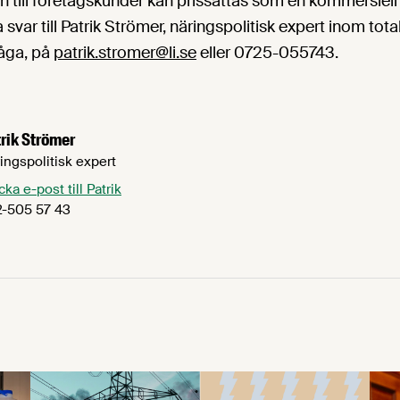
 till företagskunder kan prissättas som en kommersiell
svar till Patrik Strömer, näringspolitisk expert inom tot
åga, på
patrik.stromer@li.se
eller 0725-055743.
rik Strömer
ingspolitisk expert
cka e-post till Patrik
-505 57 43