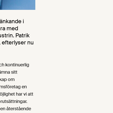
tänkande i
dra med
trin. Patrik
 efterlyser nu
ch kontinuerlig
lämna sitt
nskap om
emsföretag en
jlighet har vi att
rutsättningar.
den återstående