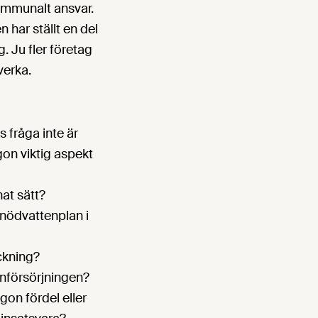
 kommunalt ansvar.
n har ställt en del
. Ju fler företag
verka.
s fråga inte är
gon viktig aspekt
nat sätt?
nödvattenplan i
äckning?
tenförsörjningen?
gon fördel eller