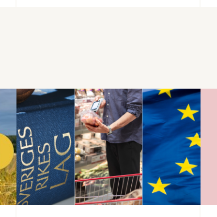
handelsvägar hotar Sveriges förmåga att
försörja befolkningen med mat vid kris
och krig. Det visar en ny
beredskapsrapport från
Livsmedelsföretagen som också
konstaterar att produktionen av svenska
livsmedel minskar i en tid när
produktionen måste öka för att stärka
beredskapen.