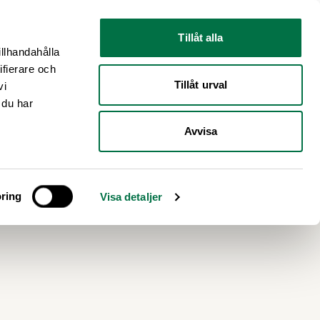
Nyhetsrum
Om oss
Tillåt alla
illhandahålla
ifierare och
Tillåt urval
vi
 du har
Avvisa
ring
Visa detaljer