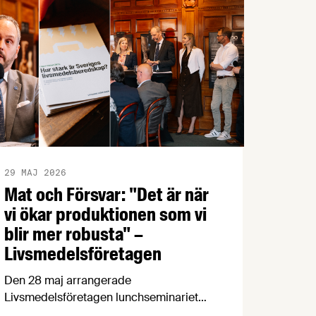
29 MAJ 2026
Mat och Försvar: "Det är när
vi ökar produktionen som vi
blir mer robusta" –
Livsmedelsföretagen
Den 28 maj arrangerade
Livsmedelsföretagen lunchseminariet
”Mat och Försvar” där företrädare för