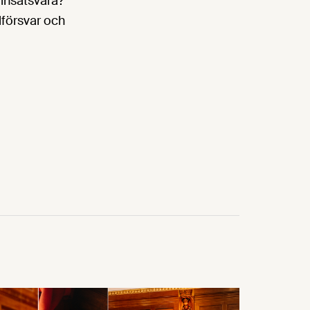
 insatsvara?
alförsvar och