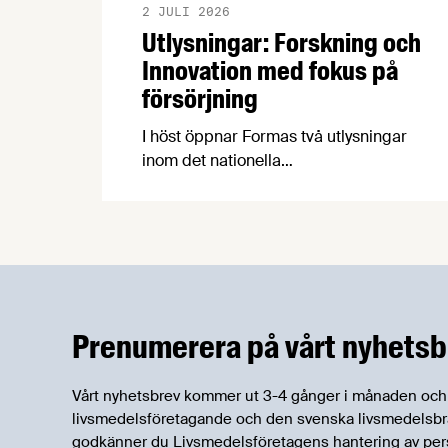
2 JULI 2026
Utlysningar: Forskning och
Innovation med fokus på
försörjning
I höst öppnar Formas två utlysningar
inom det nationella
forskningsprogrammet för livsmedel,
NFP Livs. Inriktningarna är "hållbara och
robusta försörjningsvägar" samt
"hållbara insatsvaror för en
motståndskraftig livsmedelsförsörjning",
och båda syftar till att bana väg för
innovationer som stärker Sveriges
Prenumerera på vårt nyhetsb
livsmedelsförsörjning.
Vårt nyhetsbrev kommer ut 3-4 gånger i månaden och rik
livsmedelsföretagande och den svenska livsmedelsbran
godkänner du Livsmedelsföretagens hantering av per