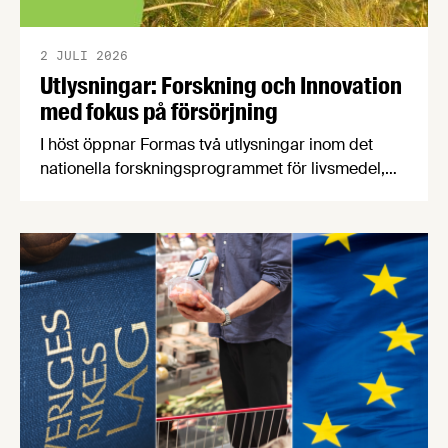
2 JULI 2026
Utlysningar: Forskning och Innovation
med fokus på försörjning
I höst öppnar Formas två utlysningar inom det
nationella forskningsprogrammet för livsmedel,
NFP Livs. Inriktningarna är "hållbara och robusta
försörjningsvägar" samt "hållbara insatsvaror för
en motståndskraftig livsmedelsförsörjning", och
båda syftar till att bana väg för innovationer som
stärker Sveriges livsmedelsförsörjning.