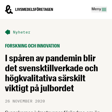
Hoppa till innehåll
Livsmedelsföretagen – till startsidan
Meny
Nyheter
FORSKNING OCH INNOVATION
I spåren av pandemin blir
det svensktillverkade och
högkvalitativa särskilt
viktigt på julbordet
26 NOVEMBER 2020