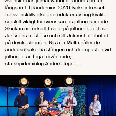
Svenskarnas julmatsvanor förändras om än
långsamt. I pandemins 2020 tycks intresset
för svensktillverkade produkter av hög kvalité
särskilt viktigt för svenskarnas julbordsfirande.
Skinkan är fortsatt favorit på julbordet följt av
Janssons frestelse och sill. Julmust är ohotad
på dryckesfronten, Ris á la Malta håller de
andra sötsakerna stången och drömgästen vid
julbordet är, föga förvånande,
statsepidemiolog Anders Tegnell.