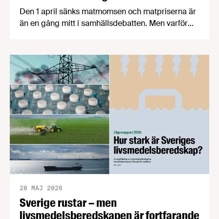
Den 1 april sänks matmomsen och matpriserna är
än en gång mitt i samhällsdebatten. Men varför
ökade matpriserna så mycket för några år sedan?
Är svensk mat dyrare än maten i våra
grannländer? Hur påverkas matpriserna av
klimatförändringar och Irankriget? Här svarar vi
på de vanligaste och viktigaste frågorna om de
svenska matpriserna. Matpriserna har …
28 MAJ 2026
Sverige rustar – men
livsmedelsberedskapen är fortfarande