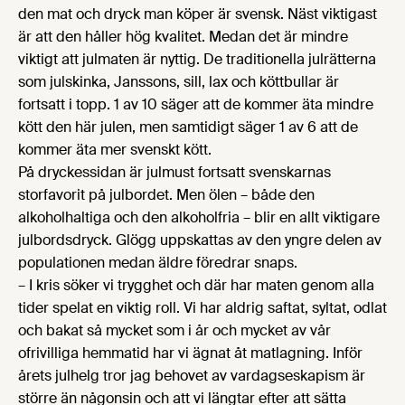
den mat och dryck man köper är svensk. Näst viktigast
är att den håller hög kvalitet. Medan det är mindre
viktigt att julmaten är nyttig. De traditionella julrätterna
som julskinka, Janssons, sill, lax och köttbullar är
fortsatt i topp. 1 av 10 säger att de kommer äta mindre
kött den här julen, men samtidigt säger 1 av 6 att de
kommer äta mer svenskt kött.
På dryckessidan är julmust fortsatt svenskarnas
storfavorit på julbordet. Men ölen – både den
alkoholhaltiga och den alkoholfria – blir en allt viktigare
julbordsdryck. Glögg uppskattas av den yngre delen av
populationen medan äldre föredrar snaps.
– I kris söker vi trygghet och där har maten genom alla
tider spelat en viktig roll. Vi har aldrig saftat, syltat, odlat
och bakat så mycket som i år och mycket av vår
ofrivilliga hemmatid har vi ägnat åt matlagning. Inför
årets julhelg tror jag behovet av vardagseskapism är
större än någonsin och att vi längtar efter att sätta