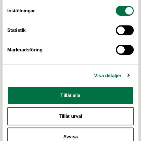
Inställningar
Statistik
Marknadsföring
Visa detaljer
Tillåt alla
24 FEBRUARI 2026
Handeln pressar svenska
livsmedelsproducenter inför
Tillåt urval
matmomssänkningen –
Livsmedelsföretagen
Avvisa
De svenska livsmedelsproducenternas kostnader