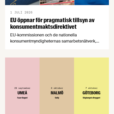
1 JULI 2026
EU öppnar för pragmatisk tillsyn av
konsumentmaktsdirektivet
EU-kommissionen och de nationella
konsumentmyndigheternas samarbetsnätverk,
CPC-nätverket, har kommit med en gemensam
förståelse om införandet av det nya
konsumentmaktsdirektivet. Livsmedelsföretagen
välkomnar att det på EU-nivå nu formellt erkänns
att införandet av direktivet skapar betydande
praktiska problem för företag.