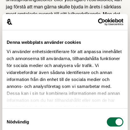
jag förstå att man gärna skulle bjuda in årets i särklass
mest omtalade svensk till sitt julbordsfirande. Men det
vanligaste svaret på frågan är faktiskt ”Ingen”, något jag
tror att Anders Tegnell uppskattar och som inte är så
konstigt. Julen är en tid som man först och främst vill
Denna webbplats använder cookies
fira med nära och kära, särskilt i år, säger Jimmy
Sandell.
Vi använder enhetsidentifierare för att anpassa innehållet
och annonserna till användarna, tillhandahålla funktioner
för sociala medier och analysera vår trafik. Vi
Jimmy Sandell
vidarebefordrar även sådana identifierare och annan
Kommunikations- och näringspolitisk
information från din enhet till de sociala medier och
chef
annons- och analysföretag som vi samarbetar med.
Skicka e-post till Jimmy
Dessa kan i sin tur kombinera informationen med annan
08-762 65 02, 073-355 06 07
information som du har tillhandahållit eller som de har
samlat in när du har använt deras tjänster.
Samtyckesval
Upptäck mer
Nödvändig