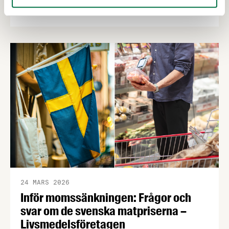
fortsätter öka, men inför matmomssänkningen i
april har två av tre producenter fått påbud från
dagligvaruhandeln om prisstopp. När
producenterna listar de viktigaste
konsumenttrenderna knuffar svenskproducerat
ner EMV från förstaplatsen och lågprisfaktorn
minskar rejält. Det är några av nyheterna i
Livsmedelsföretagens konjunkturbrev för Q4
2025.
24 MARS 2026
Inför momssänkningen: Frågor och
svar om de svenska matpriserna –
Livsmedelsföretagen