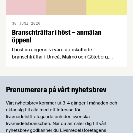
30 JUNI 2026
Branschträffar i höst – anmälan
öppen!
I höst arrangerar vi våra uppskattade
branschträffar i Umeå, Malmö och Göteborg.
Livsmedelsföretagens experter kommer att
informera om aktuella frågor samtidigt som du
kan träffa branschkollegor och utbyta
erfarenheter.
Prenumerera på vårt nyhetsbrev
Vårt nyhetsbrev kommer ut 3-4 gånger i månaden och
riktar sig till alla med ett intresse för
livsmedelsföretagande och den svenska
livsmedelsbranschen. När du anmäler dig till vårt
nyhetsbrev godkänner du Livsmedelsföretagens