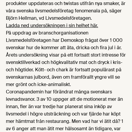
produkter uppdateras och twistas utifrån nya smaker, är
våra svenska livsmedelsföretag fenomenala på, säger
Björn Hellman, vd Livsmedelsföretagen.
Ladda ned undersökningen i sin helhet här.
På uppdrag av branschorganisationen
Livsmedelsföretagen har Demoskop frågat över 1 000
svenskar hur de kommer att äta, dricka och fira jul i år.
Årets undersökning visar på ett fortsatt stort intresse för
svensktillverkad och högkvalitativ mat och dryck i kris-
och högtider. Kött- och chark är fortsatt populärast på
svenskarnas julbord, även om framförallt yngre vill se
mer grönt och icke-animaliskt.
Coronapandemin har förändrat många svenskars
levnadsvanor. 3 av 10 uppger att de motionerat mer än
innan, fler än var tredje har planerat sina inköp av
livsmedel i högre utsträckning och var fjärde har köpt
mer hämtmat från restaurang. Men vad har vi ätit då? 1
av 6 anger att man ätit mer hälsosamt än tidigare, var