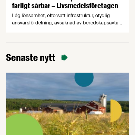
farligt sårbar – Livsmedelsföretagen
Låg lönsamhet, eftersatt infrastruktur, otydlig
ansvarsfördelning, avsaknad av beredskapsavtal
och osäkra handelsvägar hotar Sveriges förmåga
att försörja befolkningen med mat vid kris och
krig. Det visar en ny beredskapsrapport från
Livsmedelsföretagen som också konstaterar att
Senaste nytt
produktionen av svenska livsmedel minskar i en
tid när produktionen måste öka för att stärka
beredskapen.