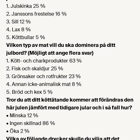
1. Julskinka 25 %
2. Janssons frestelse 16 %
3. Sill 12 %
4. Lax 8 %
5. Köttbullar 5 %
Vilken typ av mat vill du ska dominera på ditt
julbord? (Möjligt att ange flera svar)
1. Kött- och charkprodukter 63 %
2. Fisk och skaldjur 25 %
3. Grönsaker och rotfrukter 23 %
4. Annan icke-animalisk mat 8 %
5. Bröd och kex 5 %
Tror du att ditt köttätande kommer att förändras den
här julen jämfört med tidigare jular och i så fall hur?
• Minska 12 %
• Ingen skillnad 86 %
• Öka 2 %
Vilka av följande drycker skulle du vilja att det