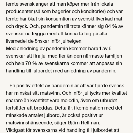
femte svensk anger att man köper mer från lokala
producenter (så som bagerier och konditorier) och var
femte har ökat sin konsumtion av svensktillverkad mat
och dryck. Och, pandemin till trots känner sig 84 % av
svenskarna trygga med att kunna få tag på alla
livsmedel de önskar inför julhelgen.
Med anledning av pandemin kommer bara 1 av 6
svenskar att fira jul med fler än den närmaste familjen
och hela 70 % av svenskarna kommer att anpassa sin
handling till julbordet med anledning av pandemin.
– En positiv effekt av pandemin är att var fjärde svensk
har minskat sitt matsvinn. Och inför jul tycks mer kvalitet
snarare än kvantitet vara melodin, även om utbudet
fortsätter att breddas. Detta är, i kombination med det
minskade antalet julbord, är också positivt ur
matsvinnshänseende, säger Björn Hellman.
Viktigast för svenskarna vid handling till julbordet att