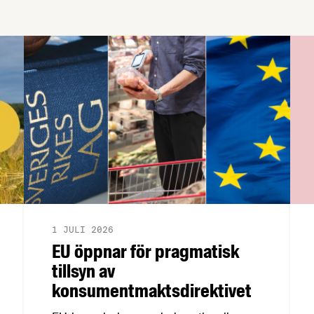
att implementera direktivet i den …
1 JULI 2026
EU öppnar för pragmatisk
tillsyn av
konsumentmaktsdirektivet