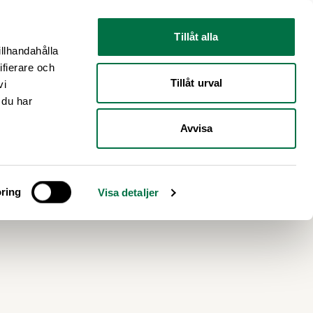
Nyhetsrum
Om oss
Tillåt alla
illhandahålla
ifierare och
Tillåt urval
vi
 du har
Avvisa
ning
ring
Visa detaljer