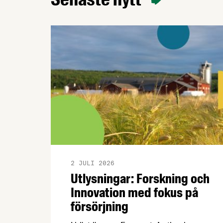
övergångsregler. Därför ger
Livsmedelsföretagen nu sin samlade
bedömning till medlemsföretagen.
2 JULI 2026
Utlysningar: Forskning och
Innovation med fokus på
försörjning