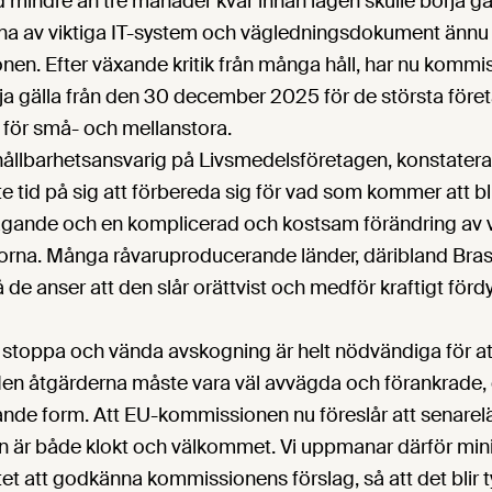
mindre än tre månader kvar innan lagen skulle börja gäl
erna av viktiga IT-system och vägledningsdokument ännu 
en. Efter växande kritik från många håll, har nu kommis
ja gälla från den 30 december 2025 för de största före
 för små- och mellanstora.
hållbarhetsansvarig på Livsmedelsföretagen, konstatera
lite tid på sig att förbereda sig för vad som kommer att b
tagande och en komplicerad och kostsam förändring av
orna. Många råvaruproducerande länder, däribland Brasi
å de anser att den slår orättvist och medför kraftigt förd
t stoppa och vända avskogning är helt nödvändiga för at
Men åtgärderna måste vara väl avvägda och förankrade, 
ande form. Att EU-kommissionen nu föreslår att senare
 är både klokt och välkommet. Vi uppmanar därför min
 att godkänna kommissionens förslag, så att det blir ty