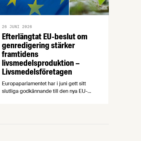
26 JUNI 2026
Efterlängtat EU-beslut om
genredigering stärker
framtidens
livsmedelsproduktion –
Livsmedelsföretagen
Europaparlamentet har i juni gett sitt
slutliga godkännande till den nya EU-
förordningen för grödor som tagits fram
med s k nya genomiska tekniker (NGT).
Beslutet välkomnas av
Livsmedelsföretagen, som ser
regelverket som ett viktigt steg för
innovation, konkurrenskraft och en mer