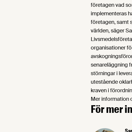
företagen vad so
implementeras ha
företagen, samt s
världen, säger Sa
Livsmedelsföreta
organisationer fö
avskogningsförord
senareläggning fr
störningar i leve
utestående oklarh
kraven i förordni
Mer information 
För mer i
Sa