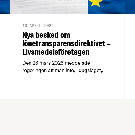
10 APRIL 2026
Nya besked om
lönetransparensdirektivet –
Livsmedelsföretagen
Den 26 mars 2026 meddelade
regeringen att man inte, i dagsläget,
kommer att gå vidare med den tidigare
föreslagna implementeringen av EU:s
lönetransparensdirektiv. Istället vill
regeringen försöka omförhandla
direktivet i syfte att regelförenkla och
skjuta upp genomförandetiden för
direktivet. För dig som arbetsgivare
innebär detta i korthet att arbetet med