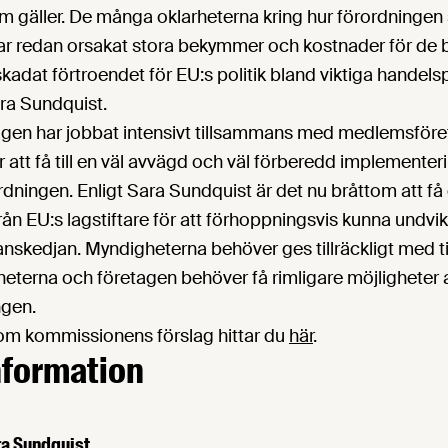
m gäller. De många oklarheterna kring hur förordningen
r redan orsakat stora bekymmer och kostnader för de 
kadat förtroendet för EU:s politik bland viktiga handels
ra Sundquist.
gen har jobbat intensivt tillsammans med medlemsföre
r att få till en väl avvägd och väl förberedd implementer
ningen. Enligt Sara Sundquist är det nu bråttom att få 
ån EU:s lagstiftare för att förhoppningsvis kunna undvika
ranskedjan. Myndigheterna behöver ges tillräckligt med ti
eterna och företagen behöver få rimligare möjligheter a
ngen.
om kommissionens förslag hittar du
här
.
nformation
ra Sundquist