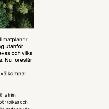
limatplaner
ng utanför
evas och vilka
. Nu föreslår
h välkomnar
lla från
 bör tolkas och