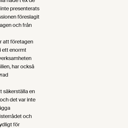
la hade t ex de
inte presenterats
sionen föreslagit
tagen och från
r att företagen
li ett enormt
 verksamheten
lien, har också
yrad
t säkerställa en
och det var inte
lägga
isterrådet och
dligt för