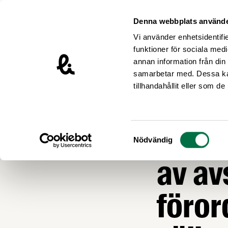
Hoppa till innehåll
Livsmedelsföretagen – till startsidan
Denna webbplats använde
Vi använder enhetsidentifie
funktioner för sociala medi
annan information från din
samarbetar med. Dessa kan
Nyheter
tillhandahållit eller som d
MILJÖ OCH HÅLLB
EU fö
Samtyckesval
Nödvändig
av av
föror