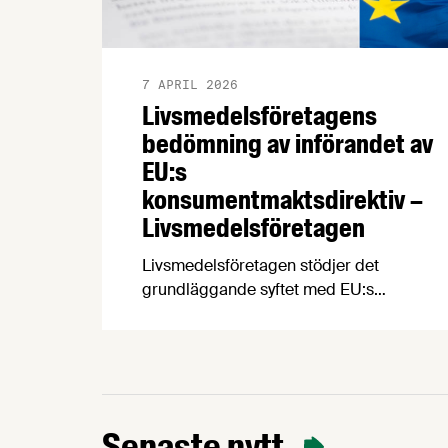
7 APRIL 2026
Livsmedelsföretagens
bedömning av införandet av
EU:s
konsumentmaktsdirektiv –
Livsmedelsföretagen
Livsmedelsföretagen stödjer det
grundläggande syftet med EU:s
konsumentmaktsdirektiv och delar
ambitionen om ökad transparens och
tydligare hållbarhetskommunikation.
Men trots upprepade möten vägrar
Regeringskansliet och Konsumentverket
att klargöra vad som gäller kring
Senaste nytt