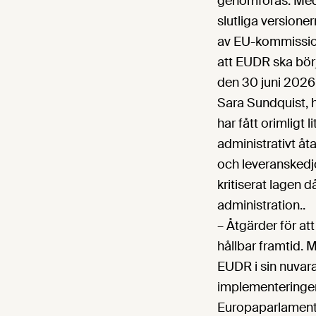
genomföras. Med 
slutliga version
av EU-kommission
att EUDR ska bör
den 30 juni 2026
Sara Sundquist, 
har fått orimligt 
administrativt å
och leveranskedj
kritiserat lagen d
administration..
– Åtgärder för at
hållbar framtid. 
EUDR i sin nuvar
implementeringen
Europaparlamentet