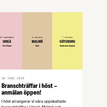
motståndskraftig europeisk
livsmedelskedja.
30 JUNI 2026
Branschträffar i höst –
anmälan öppen!
I höst arrangerar vi våra uppskattade