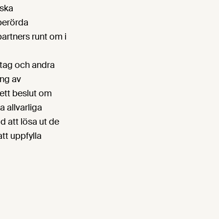
 ska
berörda
partners runt om i
tag och andra
ing av
ett beslut om
 allvarliga
d att lösa ut de
tt uppfylla