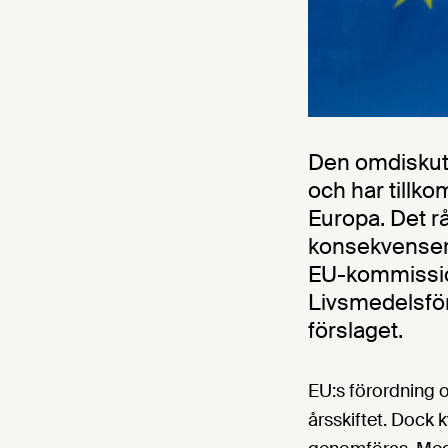
Den omdiskute
och har tillko
Europa. Det rå
konsekvenser 
EU-kommission
Livsmedelsför
förslaget.
EU:s förordning o
årsskiftet. Dock 