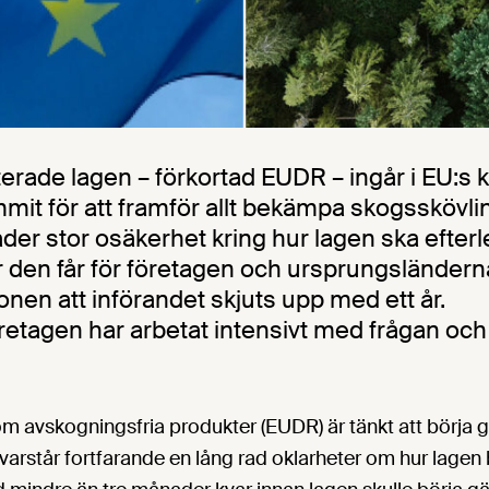
rade lagen – förkortad EUDR – ingår i EU:s k
mmit för att framför allt bekämpa skogsskövli
der stor osäkerhet kring hur lagen ska efterl
den får för företagen och ursprungsländerna
en att införandet skjuts upp med ett år.
etagen har arbetat intensivt med frågan oc
m avskogningsfria produkter (EUDR) är tänkt att börja gä
kvarstår fortfarande en lång rad oklarheter om hur lagen