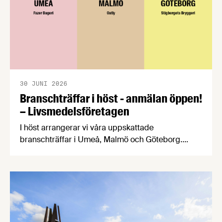
30 JUNI 2026
Branschträffar i höst - anmälan öppen!
– Livsmedelsföretagen
I höst arrangerar vi våra uppskattade
branschträffar i Umeå, Malmö och Göteborg.
Livsmedelsföretagens experter kommer att
informera om aktuella frågor samtidigt som du
kan träffa branschkollegor och utbyta
erfarenheter. På Livsmedelsföretagens
branschträffar får du fördjupa dig i ämnen som är
viktiga för livsmedelsföretagare att ha koll på.