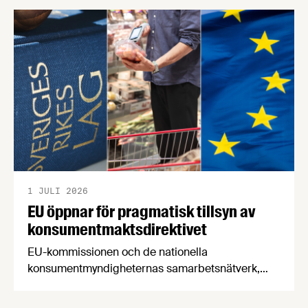
en motståndskraftig livsmedelsförsörjning", och
båda syftar till att bana väg för innovationer som
stärker Sveriges livsmedelsförsörjning.
1 JULI 2026
EU öppnar för pragmatisk tillsyn av
konsumentmaktsdirektivet
EU-kommissionen och de nationella
konsumentmyndigheternas samarbetsnätverk,
CPC-nätverket, har kommit med en gemensam
förståelse om införandet av det nya