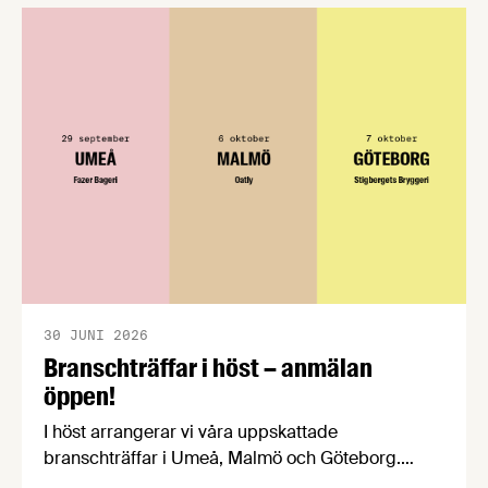
konsumentmaktsdirektivet. Livsmedelsföretagen
välkomnar att det på EU-nivå nu formellt erkänns
att införandet av direktivet skapar betydande
praktiska problem för företag.
30 JUNI 2026
Branschträffar i höst – anmälan
öppen!
I höst arrangerar vi våra uppskattade
branschträffar i Umeå, Malmö och Göteborg.
Livsmedelsföretagens experter kommer att