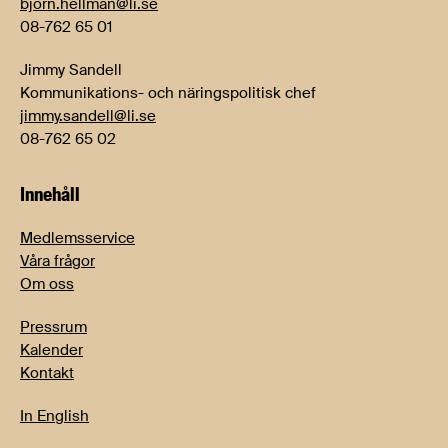
bjorn.hellman@li.se
08-762 65 01
Jimmy Sandell
Kommunikations- och näringspolitisk chef
jimmy.sandell@li.se
08-762 65 02
Innehåll
Medlemsservice
Våra frågor
Om oss
Pressrum
Kalender
Kontakt
In English