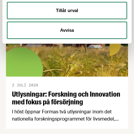
Livsmedelsföretagens förhandlingschef skrivit
sammanfattande cirkulär.
Tillåt urval
Avvisa
2 JULI 2026
Utlysningar: Forskning och Innovation
med fokus på försörjning
I höst öppnar Formas två utlysningar inom det
nationella forskningsprogrammet för livsmedel,
NFP Livs. Inriktningarna är "hållbara och robusta
försörjningsvägar" samt "hållbara insatsvaror för