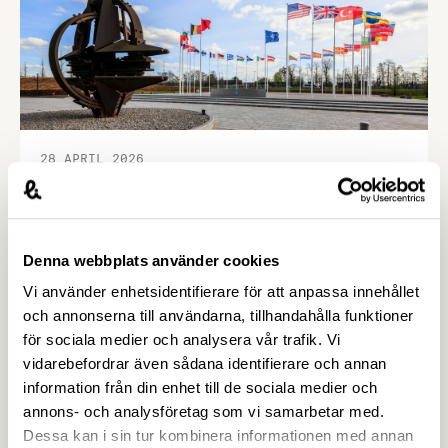
28 APRIL 2026
Inbjudan: Möte om Nato-upphandling
av mat – Livsmedelsföretagen
Nato bjuder in till ett möte om upphandling av
Denna webbplats använder cookies
livsmedel den 16 juni i Luxemburg. Det är en
Vi använder enhetsidentifierare för att anpassa innehållet
möjlighet för svenska företag att lära sig mer om
och annonserna till användarna, tillhandahålla funktioner
hur Natos upphandlingsprocess fungerar och
för sociala medier och analysera vår trafik. Vi
naturligtvis också att berätta om sina produkter
vidarebefordrar även sådana identifierare och annan
och lösningar. OBS! Sista anmälningsdagen är 15
information från din enhet till de sociala medier och
maj. Natomötet är en möjlighet för svenska
annons- och analysföretag som vi samarbetar med.
företag att …
Dessa kan i sin tur kombinera informationen med annan