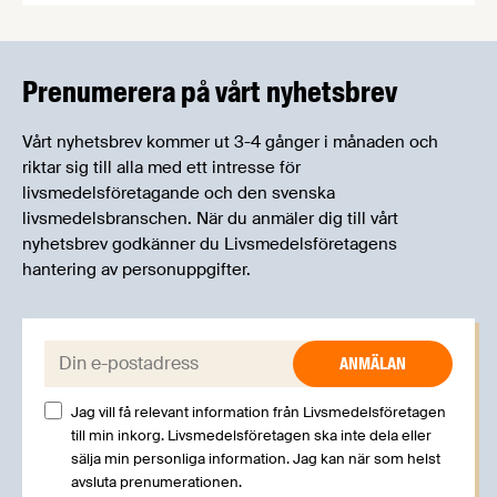
informera om aktuella frågor samtidigt som du
kan träffa branschkollegor och utbyta
erfarenheter.
Prenumerera på vårt nyhetsbrev
Vårt nyhetsbrev kommer ut 3-4 gånger i månaden och
riktar sig till alla med ett intresse för
livsmedelsföretagande och den svenska
livsmedelsbranschen. När du anmäler dig till vårt
nyhetsbrev godkänner du Livsmedelsföretagens
hantering av personuppgifter.
E-post:
Jag vill få relevant information från Livsmedelsföretagen
till min inkorg. Livsmedelsföretagen ska inte dela eller
sälja min personliga information. Jag kan när som helst
avsluta prenumerationen.