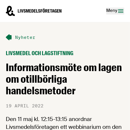
Hoppa till innehåll
Livsmedelsföretagen – till startsidan
Meny
Nyheter
LIVSMEDEL OCH LAGSTIFTNING
Informationsmöte om lagen
om otillbörliga
handelsmetoder
19 APRIL 2022
Den 11 maj kl. 12:15-13:15 anordnar
Livsmedelsföretagen ett webbinarium om den