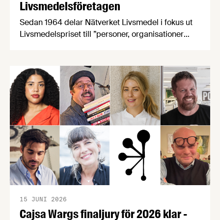
Livsmedelsföretagen
Sedan 1964 delar Nätverket Livsmedel i fokus ut
Livsmedelspriset till ”personer, organisationer
eller företag som på ett inspirerande och
innovativt sätt tagit initiativ till, eller utvecklat
förutsättningar för att öka livsmedelsnäringens
konkurrenskraft och utveckling”. Passa på att
nominera en eller flera kandidater senast den 21
april! Bland de nomineringar som kommer in
kommer en jury …
15 JUNI 2026
Cajsa Wargs finaljury för 2026 klar -