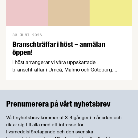
30 JUNI 2026
Branschträffar i höst – anmälan
öppen!
I höst arrangerar vi våra uppskattade
branschträffar i Umeå, Malmö och Göteborg.
Livsmedelsföretagens experter kommer att
informera om aktuella frågor samtidigt som du
kan träffa branschkollegor och utbyta
erfarenheter.
Prenumerera på vårt nyhetsbrev
Vårt nyhetsbrev kommer ut 3-4 gånger i månaden och
riktar sig till alla med ett intresse för
livsmedelsföretagande och den svenska