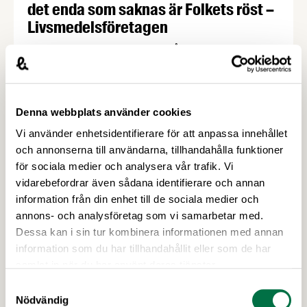
det enda som saknas är Folkets röst –
Livsmedelsföretagen
100 000 kr och utmärkelsen Årets kokbok – Cajsa
Warg-priset är priset alla kokboksförfattare vill
vinna. Årets finaljury består bland annat av en
passionerad fiskälskare, en hängiven
Denna webbplats använder cookies
kokbokssamlare och en legendarisk matfotograf.
Dessutom har alla kokboksälskare möjlighet att
Vi använder enhetsidentifierare för att anpassa innehållet
söka till att bli en del av finaljuryn som Folkets röst.
och annonserna till användarna, tillhandahålla funktioner
Frida Ronge, David Sundin, Karolina Sparring, …
för sociala medier och analysera vår trafik. Vi
vidarebefordrar även sådana identifierare och annan
information från din enhet till de sociala medier och
annons- och analysföretag som vi samarbetar med.
Dessa kan i sin tur kombinera informationen med annan
information som du har tillhandahållit eller som de har
samlat in när du har använt deras tjänster.
Samtyckesval
2 JULI 2026
Nödvändig