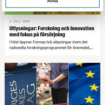
Avvisa
2 JULI 2026
Utlysningar: Forskning och Innovation
med fokus på försörjning
I höst öppnar Formas två utlysningar inom det
nationella forskningsprogrammet för livsmedel,
NFP Livs. Inriktningarna är "hållbara och robusta
försörjningsvägar" samt "hållbara insatsvaror för
en motståndskraftig livsmedelsförsörjning", och
båda syftar till att bana väg för innovationer som
stärker Sveriges livsmedelsförsörjning.