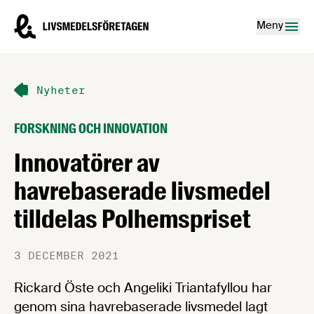
Hoppa till innehåll
Livsmedelsföretagen – till startsidan
Meny
Nyheter
FORSKNING OCH INNOVATION
Innovatörer av
havrebaserade livsmedel
tilldelas Polhemspriset
3 DECEMBER 2021
Rickard Öste och Angeliki Triantafyllou har
genom sina havrebaserade livsmedel lagt