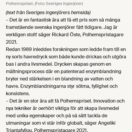
Polhemspriset. (Foto: Sveriges ingenjörer)
(text från Sveriges ingenjörers hemsida)
– Det är en fantastisk ära att få ett pris som så många
framstående svenska ingenjörer fått tidigare. Jag är
verkligen stolt! säger Rickard Öste, Polhemspristagare
2021.
Redan 1989 inleddes forskningen som ledde fram till en
ny sorts havredryck som både kunde drickas och utgöra
bas i andra livsmedel. Drycken skapas genom en
mältningsprocess där en patenterad enzymblandning
bryter ned stärkelsen i en blandning av vatten och
havre. Enzymblandningarna styr sötma, fyllighet och
konsistens.
– Det är en stor ära att få Polhemspriset. Innovation och
nya tekniker är oerhört viktiga för att skapa livsmedel
med unika egenskaper och på så sätt tackla de
utmaningar som vi står inför globalt, säger Angeliki
Triantafyllou, Polhemspristagare 2021.