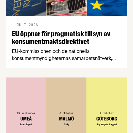
1 JULI 2026
EU öppnar för pragmatisk tillsyn av
konsumentmaktsdirektivet
EU-kommissionen och de nationella
konsumentmyndigheternas samarbetsnätverk,
CPC-nätverket, har kommit med en gemensam
förståelse om införandet av det nya
konsumentmaktsdirektivet. Livsmedelsföretagen
välkomnar att det på EU-nivå nu formellt erkänns
att införandet av direktivet skapar betydande
praktiska problem för företag.