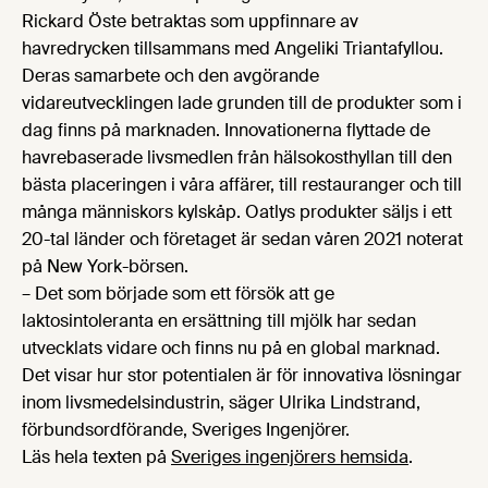
Rickard Öste betraktas som uppfinnare av
havredrycken tillsammans med Angeliki Triantafyllou.
Deras samarbete och den avgörande
vidareutvecklingen lade grunden till de produkter som i
dag finns på marknaden. Innovationerna flyttade de
havrebaserade livsmedlen från hälsokosthyllan till den
bästa placeringen i våra affärer, till restauranger och till
många människors kylskåp. Oatlys produkter säljs i ett
20-tal länder och företaget är sedan våren 2021 noterat
på New York-börsen.
– Det som började som ett försök att ge
laktosintoleranta en ersättning till mjölk har sedan
utvecklats vidare och finns nu på en global marknad.
Det visar hur stor potentialen är för innovativa lösningar
inom livsmedelsindustrin, säger Ulrika Lindstrand,
förbundsordförande, Sveriges Ingenjörer.
Läs hela texten på
Sveriges ingenjörers hemsida
.