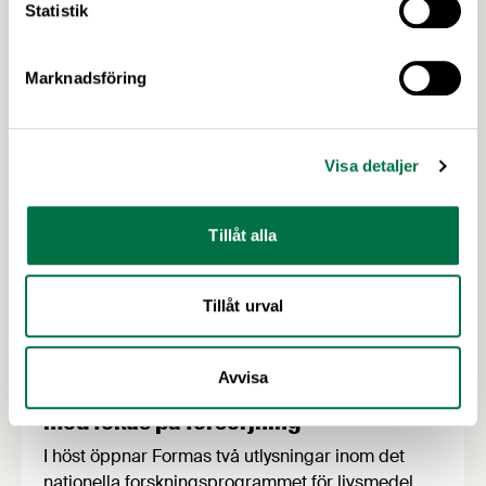
Senaste nytt
Statistik
alltid varit central för att kunna förse befolkningar
med säker och effektiv …
Marknadsföring
Visa detaljer
Tillåt alla
Tillåt urval
2 JULI 2026
Avvisa
Utlysningar: Forskning och Innovation
med fokus på försörjning
I höst öppnar Formas två utlysningar inom det
nationella forskningsprogrammet för livsmedel,