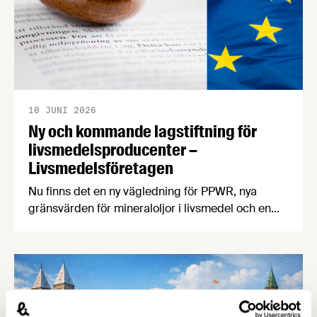
10 JUNI 2026
Ny och kommande lagstiftning för
livsmedelsproducenter –
Livsmedelsföretagen
Nu finns det en ny vägledning för PPWR, nya
gränsvärden för mineraloljor i livsmedel och en
uppdatering kring regeringens arbete med
kontrollutredningen och fuskutredningen. PPWR:
ny vägledning på svenska Förpacknings- och
förpackningsavfallsförordningen, PPWR (EU)
2025/40, börjar tillämpas den 12 augusti i år.