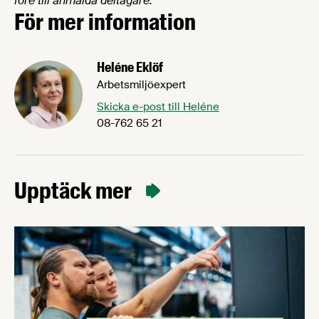
före till anmälda deltagare.
För mer information
Heléne Eklöf
Arbetsmiljöexpert
Skicka e-post till Heléne
08-762 65 21
Upptäck mer