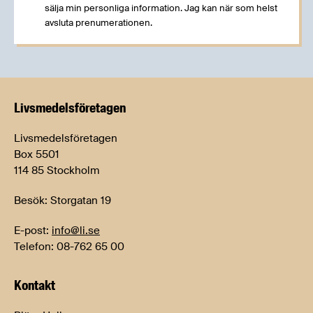
sälja min personliga information. Jag kan när som helst
avsluta prenumerationen.
Livsmedels­företagen
Livsmedelsföretagen
Box 5501
114 85 Stockholm
Besök: Storgatan 19
E-post:
info@li.se
Telefon: 08-762 65 00
Kontakt