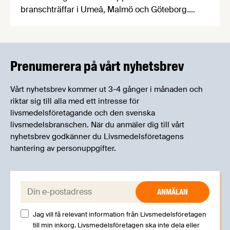
branschträffar i Umeå, Malmö och Göteborg.
Livsmedelsföretagens experter kommer att
informera om aktuella frågor samtidigt som du
kan träffa branschkollegor och utbyta
erfarenheter.
Prenumerera på vårt nyhetsbrev
Vårt nyhetsbrev kommer ut 3-4 gånger i månaden och
riktar sig till alla med ett intresse för
livsmedelsföretagande och den svenska
livsmedelsbranschen. När du anmäler dig till vårt
nyhetsbrev godkänner du Livsmedelsföretagens
hantering av personuppgifter.
E-post:
Jag vill få relevant information från Livsmedelsföretagen
till min inkorg. Livsmedelsföretagen ska inte dela eller