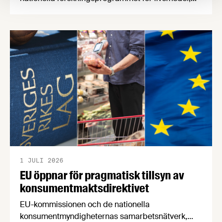
NFP Livs. Inriktningarna är "hållbara och robusta
försörjningsvägar" samt "hållbara insatsvaror för
en motståndskraftig livsmedelsförsörjning", och
båda syftar till att bana väg för innovationer som
stärker Sveriges livsmedelsförsörjning.
1 JULI 2026
EU öppnar för pragmatisk tillsyn av
konsumentmaktsdirektivet
EU-kommissionen och de nationella
konsumentmyndigheternas samarbetsnätverk,