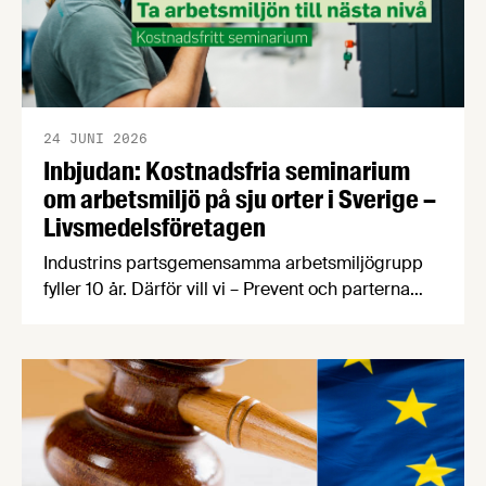
24 JUNI 2026
Inbjudan: Kostnadsfria seminarium
om arbetsmiljö på sju orter i Sverige –
Livsmedelsföretagen
Industrins partsgemensamma arbetsmiljögrupp
fyller 10 år. Därför vill vi – Prevent och parterna
inom industrin – bjuda in dig som arbetar inom
livsmedelsindustrin till ett kostnadsfritt
halvdagsseminarium om arbetsmiljö.
Seminarierna äger rum i höst på sju olika orter.
Under seminariet kommer du att få med dig ett
antal nyttiga verktyg genom att vi varvar
föreläsningspass med …