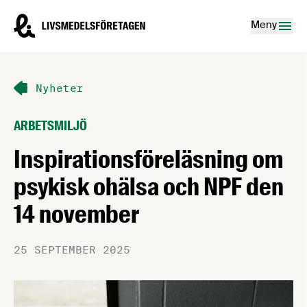
Hoppa till innehåll
Livsmedelsföretagen – till startsidan
Meny
Nyheter
ARBETSMILJÖ
Inspirationsföreläsning om
psykisk ohälsa och NPF den
14 november
25 SEPTEMBER 2025