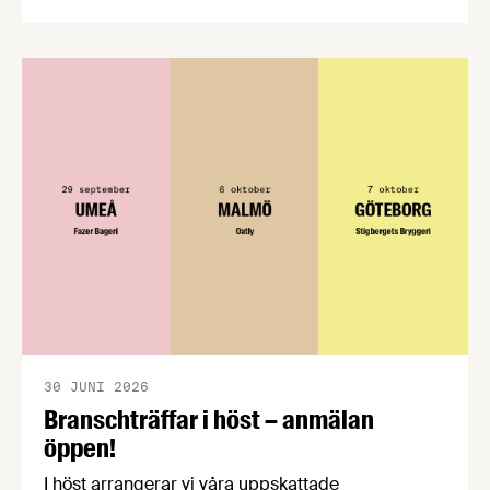
CPC-nätverket, har kommit med en gemensam
förståelse om införandet av det nya
konsumentmaktsdirektivet. Livsmedelsföretagen
välkomnar att det på EU-nivå nu formellt erkänns
att införandet av direktivet skapar betydande
praktiska problem för företag.
30 JUNI 2026
Branschträffar i höst – anmälan
öppen!
I höst arrangerar vi våra uppskattade