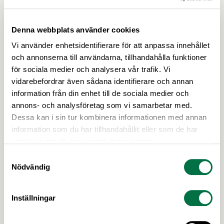
Denna webbplats använder cookies
Vi använder enhetsidentifierare för att anpassa innehållet
och annonserna till användarna, tillhandahålla funktioner
för sociala medier och analysera vår trafik. Vi
vidarebefordrar även sådana identifierare och annan
information från din enhet till de sociala medier och
annons- och analysföretag som vi samarbetar med.
19 MARS 2026
Anmälan öppen för Food Science
Dessa kan i sin tur kombinera informationen med annan
information som du har tillhandahållit eller som de har
Swedens konferens 2026 –
samlat in när du har använt deras tjänster.
Livsmedelsföretagen
Samtyckesval
Food Science Sweden Conference den 23 april i
Nödvändig
Lund lyfter fram vilken roll forskning om
processad mat spelar för att forma ett mer
Inställningar
hälsosamt och hållbart matsystem, i en tid då
diskussionerna om högprocessade livsmedel ökar.
Sista anmälningsdag 13 april! Processad mat har