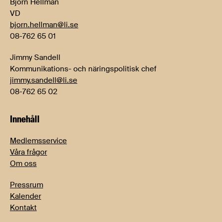
Björn Hellman
VD
bjorn.hellman@li.se
08-762 65 01
Jimmy Sandell
Kommunikations- och näringspolitisk chef
jimmy.sandell@li.se
08-762 65 02
Innehåll
Medlemsservice
Våra frågor
Om oss
Pressrum
Kalender
Kontakt