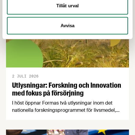
Tillåt urval
Avvisa
2 JULI 2026
Utlysningar: Forskning och Innovation
med fokus på försörjning
I höst öppnar Formas två utlysningar inom det
nationella forskningsprogrammet för livsmedel,
NFP Livs. Inriktningarna är "hållbara och robusta
försörjningsvägar" samt "hållbara insatsvaror för
en motståndskraftig livsmedelsförsörjning", och