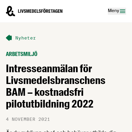
Hoppa till innehåll
Livsmedelsföretagen – till startsidan
Meny
Nyheter
ARBETSMILJÖ
Intresseanmälan för
Livsmedelsbranschens
BAM – kostnadsfri
pilotutbildning 2022
4 NOVEMBER 2021