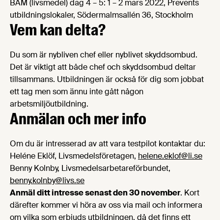
BAM (livsmedel) dag 4 – 5: 1 – 2 mars 2022, Prevents
utbildningslokaler, Södermalmsallén 36, Stockholm
Vem kan delta?
Du som är nybliven chef eller nyblivet skyddsombud.
Det är viktigt att både chef och skyddsombud deltar
tillsammans. Utbildningen är också för dig som jobbat
ett tag men som ännu inte gått någon
arbetsmiljöutbildning.
Anmälan och mer info
Om du är intresserad av att vara testpilot kontaktar du:
Heléne Eklöf, Livsmedelsföretagen,
helene.eklof@li.se
Benny Kolnby, Livsmedelsarbetareförbundet,
benny.kolnby@livs.se
Anmäl ditt intresse senast den 30 november
. Kort
därefter kommer vi höra av oss via mail och informera
om vilka som erbjuds utbildningen, då det finns ett