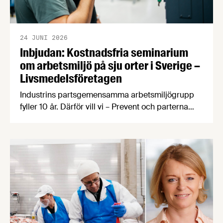
24 JUNI 2026
Inbjudan: Kostnadsfria seminarium
om arbetsmiljö på sju orter i Sverige –
Livsmedelsföretagen
Industrins partsgemensamma arbetsmiljögrupp
fyller 10 år. Därför vill vi – Prevent och parterna
inom industrin – bjuda in dig som arbetar inom
livsmedelsindustrin till ett kostnadsfritt
halvdagsseminarium om arbetsmiljö.
Seminarierna äger rum i höst på sju olika orter.
Under seminariet kommer du att få med dig ett
antal nyttiga verktyg genom att vi varvar
föreläsningspass med …