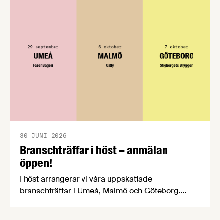
välkomnar att det på EU-nivå nu formellt erkänns
att införandet av direktivet skapar betydande
praktiska problem för företag.
30 JUNI 2026
Branschträffar i höst – anmälan
öppen!
I höst arrangerar vi våra uppskattade
branschträffar i Umeå, Malmö och Göteborg.
Livsmedelsföretagens experter kommer att
informera om aktuella frågor samtidigt som du