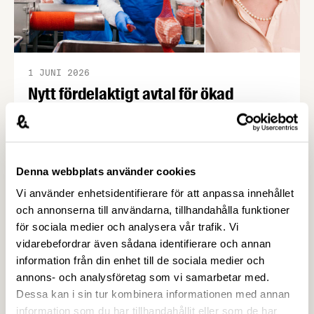
1 JUNI 2026
Nytt fördelaktigt avtal för ökad
kompetens inom kött och chark –
Livsmedelsföretagen
Arbetsförmedlingen har upphandlat en ny
arbetsmarknadsutbildning inom styck, slakt, chark
Denna webbplats använder cookies
och livsmedel. Utbildningen kan börja genomföras
Vi använder enhetsidentifierare för att anpassa innehållet
med de kraftigt förbättrade villkoren från och med
och annonserna till användarna, tillhandahålla funktioner
den 1 september 2026. Karin Thapper, ansvarig
för sociala medier och analysera vår trafik. Vi
kompetensförsörjning på Livsmedelsföretagen,
vidarebefordrar även sådana identifierare och annan
beskriver avtalet som en stor framgång.
information från din enhet till de sociala medier och
annons- och analysföretag som vi samarbetar med.
Dessa kan i sin tur kombinera informationen med annan
information som du har tillhandahållit eller som de har