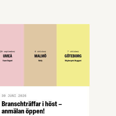
mycket annat har vi vänt oss till
Johannes Eriksson, Group Chief Security
Officer & CISO på Lantmännen, och
Patrik …
30 JUNI 2026
Branschträffar i höst –
anmälan öppen!