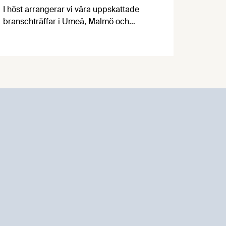
I höst arrangerar vi våra uppskattade
branschträffar i Umeå, Malmö och
Göteborg. Livsmedelsföretagens
experter kommer att informera om
aktuella frågor samtidigt som du kan
träffa branschkollegor och utbyta
erfarenheter.