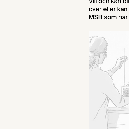
Vill och kan d
över eller kan 
MSB som har u