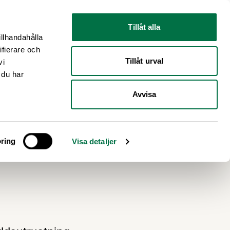
Nyhetsrum
Om oss
Tillåt alla
illhandahålla
ifierare och
Tillåt urval
vi
 du har
Avvisa
ill?
ring
Visa detaljer