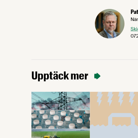
Pat
När
Ski
072
Upptäck mer