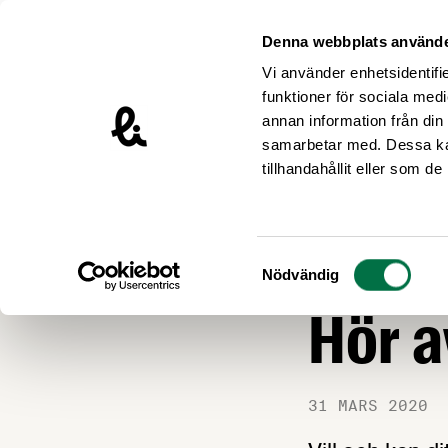
Hoppa till innehåll
Livsmedelsföretagen – till startsidan
Denna webbplats använde
Vi använder enhetsidentifie
funktioner för sociala medi
annan information från din
samarbetar med. Dessa kan
Nyheter
tillhandahållit eller som d
KRISBEREDSKAP
Kan d
Samtyckesval
Nödvändig
Hör a
31 MARS 2020