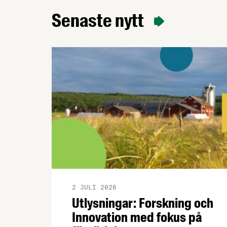
konstaterar att produktionen av svenska
Senaste nytt
livsmedel minskar i en tid när
produktionen måste öka för att stärka
beredskapen.
2 JULI 2026
Utlysningar: Forskning och
Innovation med fokus på