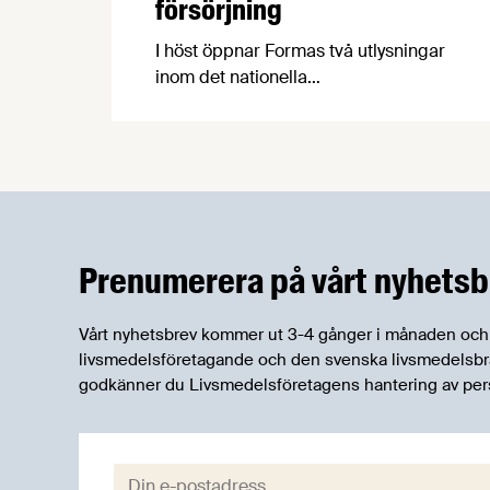
försörjning
I höst öppnar Formas två utlysningar
inom det nationella
forskningsprogrammet för livsmedel,
NFP Livs. Inriktningarna är "hållbara och
robusta försörjningsvägar" samt
"hållbara insatsvaror för en
motståndskraftig livsmedelsförsörjning",
och båda syftar till att bana väg för
innovationer som stärker Sveriges
Prenumerera på vårt nyhetsb
livsmedelsförsörjning.
Vårt nyhetsbrev kommer ut 3-4 gånger i månaden och rik
livsmedelsföretagande och den svenska livsmedelsbran
godkänner du Livsmedelsföretagens hantering av per
E-post: