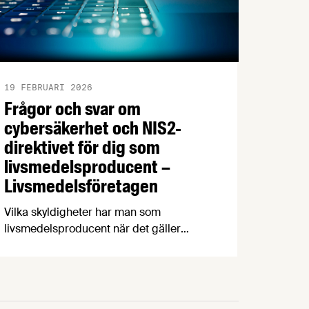
19 FEBRUARI 2026
Frågor och svar om
cybersäkerhet och NIS2-
direktivet för dig som
livsmedelsproducent –
Livsmedelsföretagen
Vilka skyldigheter har man som
livsmedelsproducent när det gäller
cybersäkerhet? Vad innebär EU:s NIS-2
direktiv och varför har det fått kritik?
Vilka myndigheter kan och ska man
vända sig till? För att reda ut detta och