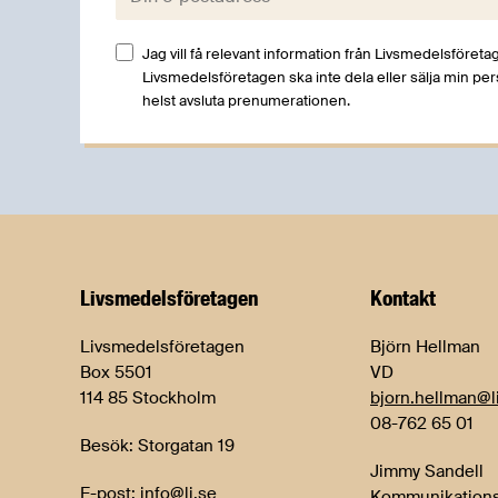
Jag vill få relevant information från Livsmedelsföretag
Livsmedelsföretagen ska inte dela eller sälja min pe
helst avsluta prenumerationen.
Livsmedels­företagen
Kontakt
Livsmedelsföretagen
Björn Hellman
Box 5501
VD
114 85 Stockholm
bjorn.hellman@l
08-762 65 01
Besök: Storgatan 19
Jimmy Sandell
E-post:
info@li.se
Kommunikations