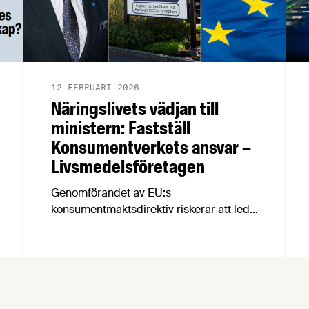
12 FEBRUARI 2026
Näringslivets vädjan till
ministern: Fastställ
Konsumentverkets ansvar –
Livsmedelsföretagen
Genomförandet av EU:s
konsumentmaktsdirektiv riskerar att leda
till att fullt tjänliga produkter för
hundratals miljoner kronor måste
kasseras. En bred sammanslutning av
svenska näringslivsorganisationer begär
nu att civilminister Erik Slottner ingriper.