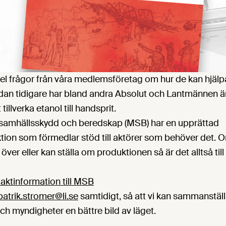
 frågor från våra medlemsföretag om hur de kan hjälpa t
dan tidigare har bland andra Absolut och Lantmännen än
tillverka etanol till handsprit.
samhällsskydd och beredskap (MSB) har en upprättad
ion som förmedlar stöd till aktörer som behöver det. Om
över eller kan ställa om produktionen så är det alltså ti
taktinformation till MSB
patrik.stromer@li.se
samtidigt, så att vi kan sammanstäl
och myndigheter en bättre bild av läget.