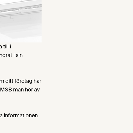
ill i
drat i sin
 ditt företag har
ll MSB man hör av
la informationen