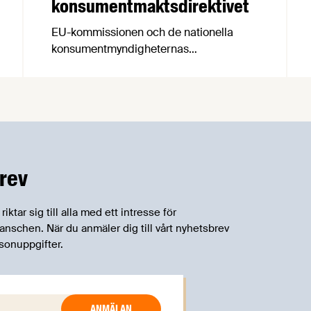
konsumentmaktsdirektivet
EU-kommissionen och de nationella
konsumentmyndigheternas
samarbetsnätverk, CPC-nätverket, har
kommit med en gemensam förståelse
om införandet av det nya
konsumentmaktsdirektivet.
Livsmedelsföretagen välkomnar att det
på EU-nivå nu formellt erkänns att
införandet av direktivet skapar
rev
betydande praktiska problem för företag.
tar sig till alla med ett intresse för
schen. När du anmäler dig till vårt nyhetsbrev
sonuppgifter.