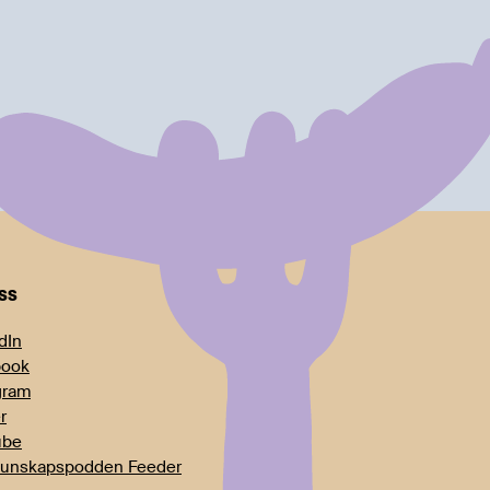
oss
dIn
book
gram
r
ube
unskapspodden Feeder