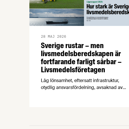
28 MAJ 2026
Sverige rustar – men
livsmedelsberedskapen är
fortfarande farligt sårbar –
Livsmedelsföretagen
Låg lönsamhet, eftersatt infrastruktur,
otydlig ansvarsfördelning, avsaknad av
beredskapsavtal och osäkra
handelsvägar hotar Sveriges förmåga att
försörja befolkningen med mat vid kris
och krig. Det visar en ny
beredskapsrapport från
Livsmedelsföretagen som också