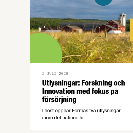
2 JULI 2026
Utlysningar: Forskning och
Innovation med fokus på
försörjning
I höst öppnar Formas två utlysningar
inom det nationella
forskningsprogrammet för livsmedel,
NFP Livs. Inriktningarna är "hållbara och