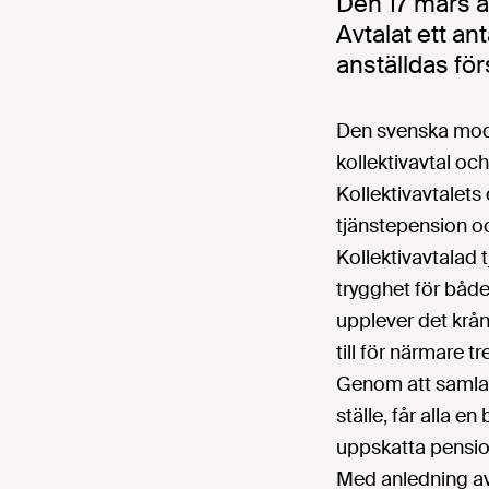
Den 17 mars ä
Avtalat ett an
anställdas för
Den svenska model
kollektivavtal oc
Kollektivavtalets
tjänstepension oc
Kollektivavtalad 
trygghet för båd
upplever det krån
till för närmare t
Genom att samla i
ställe, får alla e
uppskatta pension
Med anledning av 