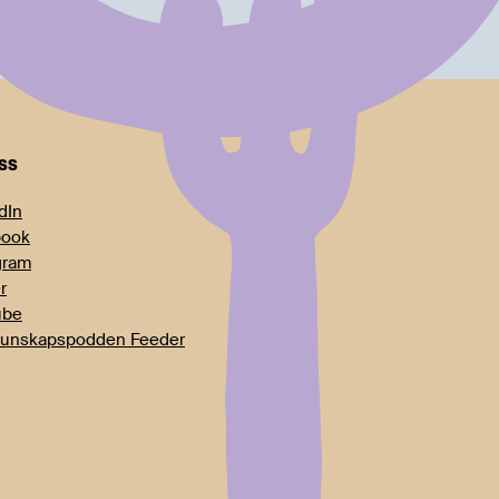
oss
dIn
book
gram
r
ube
unskapspodden Feeder