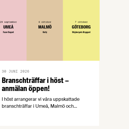
30 JUNI 2026
Branschträffar i höst –
anmälan öppen!
I höst arrangerar vi våra uppskattade
branschträffar i Umeå, Malmö och
Göteborg. Livsmedelsföretagens
experter kommer att informera om
aktuella frågor samtidigt som du kan