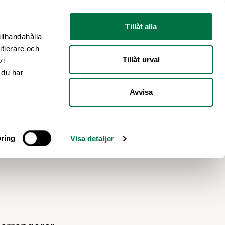
Nyhetsrum
Om oss
Tillåt alla
illhandahålla
ifierare och
Tillåt urval
vi
 du har
Avvisa
elar
ring
Visa detaljer