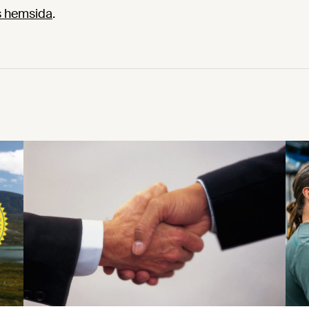
as hemsida
.