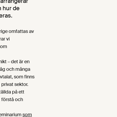
 arrangerar
m hur de
eras.
erige omfattas av
ar vi
n om
ikt – det är en
 låg och många
vtalat, som finns
 privat sektor.
ällda på ett
a förstå och
 seminarium
som