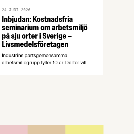
24 JUNI 2026
Inbjudan: Kostnadsfria
seminarium om arbetsmiljö
på sju orter i Sverige –
Livsmedelsföretagen
Industrins partsgemensamma
arbetsmiljögrupp fyller 10 år. Därför vill vi
– Prevent och parterna inom industrin –
bjuda in dig som arbetar inom
livsmedelsindustrin till ett kostnadsfritt
halvdagsseminarium om arbetsmiljö.
Seminarierna äger rum i höst på sju olika
orter. Under seminariet kommer du att få
med dig ett antal nyttiga verktyg genom
att vi varvar föreläsningspass med …