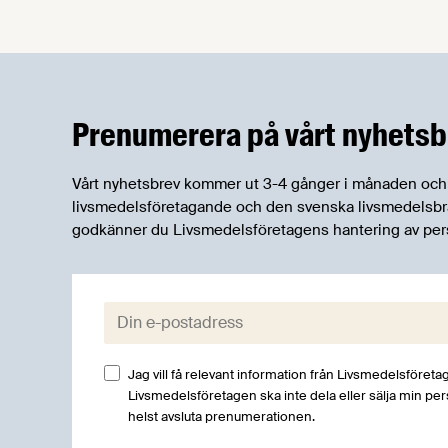
robusta försörjningsvägar" samt
"hållbara insatsvaror för en
motståndskraftig livsmedelsförsörjning",
och båda syftar till att bana väg för
innovationer som stärker Sveriges
Prenumerera på vårt nyhetsb
livsmedelsförsörjning.
Vårt nyhetsbrev kommer ut 3-4 gånger i månaden och rik
livsmedelsföretagande och den svenska livsmedelsbran
godkänner du Livsmedelsföretagens hantering av per
E-post:
Jag vill få relevant information från Livsmedelsföretag
Livsmedelsföretagen ska inte dela eller sälja min pe
helst avsluta prenumerationen.