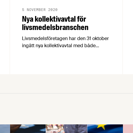
5 NOVEMBER 2020
Nya kollektivavtal för
livsmedelsbranschen
Livsmedelsföretagen har den 31 oktober
ingått nya kollektivavtal med både
Livsmedelsarbetareförbundet, vår
motpart på arbetarsidan, och Unionen,
Sveriges Ingenjörer och Ledarna, våra
motparter på tjänstemannasidan. För att
förklara avtalens innehåll och de
förändringar de innebär har
Livsmedelsföretagens förhandlingschef
skrivit sammanfattande cirkulär.