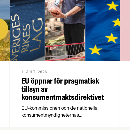
1 JULI 2026
EU öppnar för pragmatisk
tillsyn av
konsumentmaktsdirektivet
EU-kommissionen och de nationella
konsumentmyndigheternas
samarbetsnätverk, CPC-nätverket, har
kommit med en gemensam förståelse