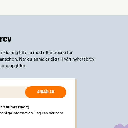
om införandet av det nya
konsumentmaktsdirektivet.
Livsmedelsföretagen välkomnar att det
på EU-nivå nu formellt erkänns att
införandet av direktivet skapar
rev
betydande praktiska problem för företag.
tar sig till alla med ett intresse för
schen. När du anmäler dig till vårt nyhetsbrev
sonuppgifter.
en till min inkorg.
rsonliga information. Jag kan när som