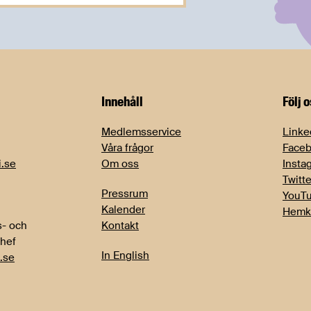
Innehåll
Följ 
Medlemsservice
Linke
Våra frågor
Face
i.se
Om oss
Insta
Twitte
Pressrum
YouT
Kalender
Hemk
- och
Kontakt
chef
In English
.se