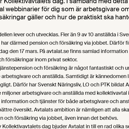
r Kollektivavtalets dag. I samband med detta
tal webbinarier för dig som är arbetsgivare o
säkringar gäller och hur de praktiskt ska hant
len lever och utvecklas. Fler än 9 av 10 anställda i Sv
h har därmed pension och försäkring via jobbet. Därför fir
 dag den 17 mars. På avtalat.se finns samlad informatio
h försäkringar inom privat sektor.
tjänstepension och försäkring är något fantastiskt och un
e arbetsgivare och anställda. Samtidigt är kännedomen
gligt. Därför har Svenskt Näringsliv, LO och PTK bildat A
re miljoner arbetsgivare och anställda med kollektivavtal i
nformation och tjänster för både arbetsgivare och anst
n bättre översikt. Avtalats ambition är nämligen att alla sk
 och försäkring via jobbet, även innan det behövs.
Kollektivavtalets dag bjuder Avtalat in till en rad olika