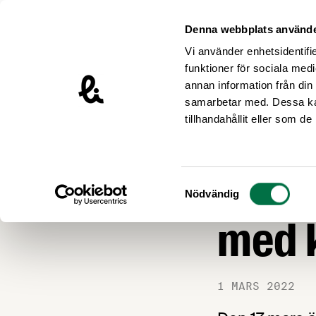
Hoppa till innehåll
Livsmedelsföretagen – till startsidan
Denna webbplats använde
Vi använder enhetsidentifie
funktioner för sociala medi
annan information från din
samarbetar med. Dessa kan
Nyheter
tillhandahållit eller som d
ARBETSGIVARFRÅ
Känne
Samtyckesval
Nödvändig
med k
1 MARS 2022