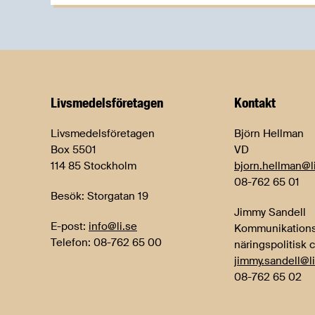
Livsmedels­företagen
Kontakt
Livsmedelsföretagen
Björn Hellman
Box 5501
VD
114 85 Stockholm
bjorn.hellman@l
08-762 65 01
Besök: Storgatan 19
Jimmy Sandell
E-post:
info@li.se
Kommunikations
Telefon: 08-762 65 00
näringspolitisk 
jimmy.sandell@li
08-762 65 02