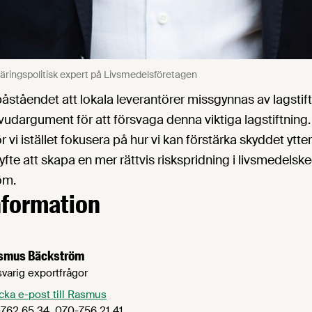
ringspolitisk expert på Livsmedelsföretagen
åståendet att lokala leverantörer missgynnas av lagstif
vudargument för att försvaga denna viktiga lagstiftning. 
ör vi istället fokusera på hur vi kan förstärka skyddet ytter
yfte att skapa en mer rättvis riskspridning i livsmedelsk
öm.
nformation
smus Bäckström
varig exportfrågor
cka e-post till Rasmus
762 65 34, 070-756 21 41