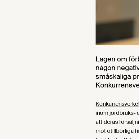
Lagen om förb
någon negativ 
småskaliga pr
Konkurrensver
Konkurrensverket
inom jordbruks- o
att deras försälj
mot otillbörliga