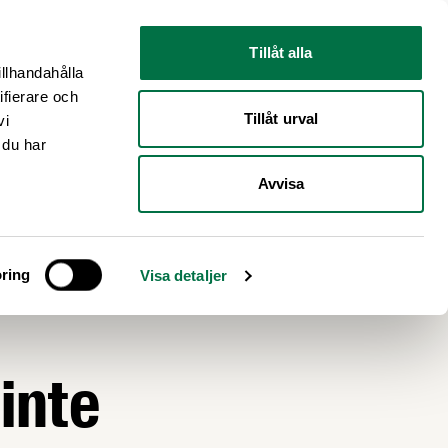
Nyhetsrum
Om oss
Tillåt alla
illhandahålla
ifierare och
Tillåt urval
vi
 du har
Avvisa
ala
ring
Visa detaljer
inte