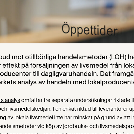
ud mot otillbörliga handelsmetoder (LOH) har
effekt på försäljningen av livsmedel från lok
oducenter till dagligvaruhandeln. Det framgå
kets analys av handeln med lokalproducente
s analys
omfattar tre separata undersökningar riktade til
ch livsmedelskedjan. I en enkät riktad till leverantörer 
ning av lokala livsmedel inte har minskat på grund av att
 handelsmetoder vid köp av jordbruks- och livsmedelspro