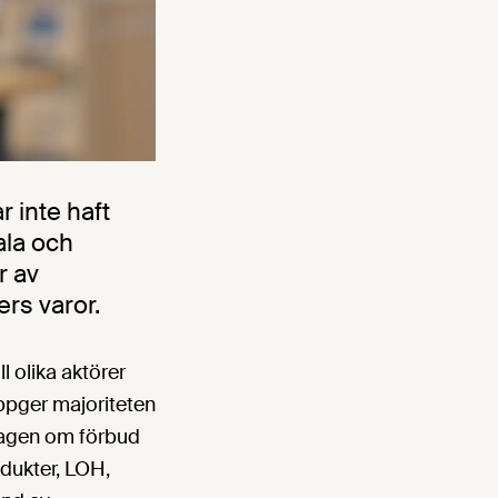
 inte haft
ala och
r av
rs varor.
l olika aktörer
uppger majoriteten
 lagen om förbud
dukter, LOH,