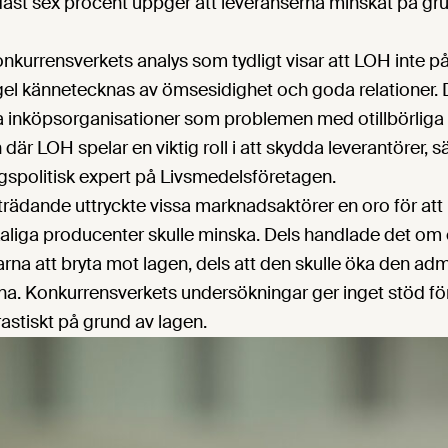
ndast sex procent uppger att leveranserna minskat på gr
nkurrensverkets analys som tydligt visar att LOH inte p
gel kännetecknas av ömsesidighet och goda relationer. 
a inköpsorganisationer som problemen med otillbörlig
 där LOH spelar en viktig roll i att skydda leverantörer,
gspolitisk expert på Livsmedelsföretagen.
tträdande uttryckte vissa marknadsaktörer en oro för att
aliga producenter skulle minska. Dels handlade det om
rna att bryta mot lagen, dels att den skulle öka den adm
na. Konkurrensverkets undersökningar ger inget stöd för
astiskt på grund av lagen.