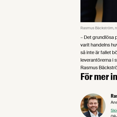
Rasmus Bäckström, nä
– Det grundlösa p
varit handelns hu
så inte är fallet b
leverantörerna i s
Rasmus Bäckstr
För mer i
Ra
Ans
Ski
08-