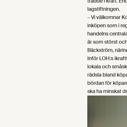
trädde i kraft. E
lagstiftningen.
– Vi välkomnar Ko
inköpen som i re
handelns central
är som störst och
Bäckström, närin
Inför LOH:s ikraf
lokala och småsk
rädsla bland köpa
bördan för köpar
ska ha minskat dr