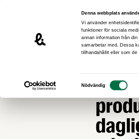
Hoppa till innehåll
Livsmedelsföretagen – till startsidan
Denna webbplats använde
Vi använder enhetsidentifie
funktioner för sociala medi
annan information från din
samarbetar med. Dessa kan
Nyheter
tillhandahållit eller som d
LIVSMEDEL OCH L
KKV: 
Samtyckesval
Nödvändig
produ
dagli