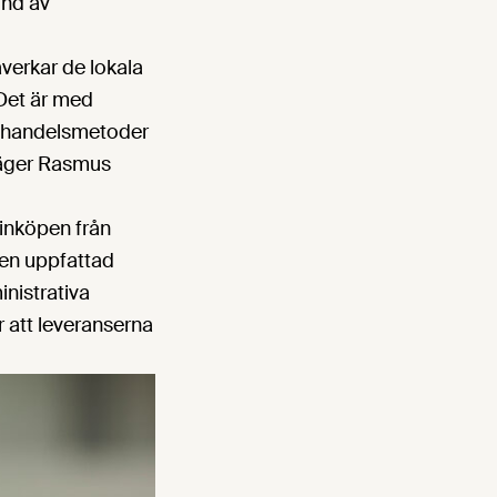
und av
åverkar de lokala
Det är med
a handelsmetoder
 säger Rasmus
 inköpen från
 en uppfattad
inistrativa
 att leveranserna