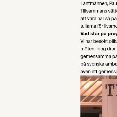
Lantmännen, Paul
Tillsammans sätte
att vara här så p
tullarna för livsmed
Vad står på pro
Vi har besökt ol
möten. Idag drar
gemensamma para
på svenska ambas
även ett gemens