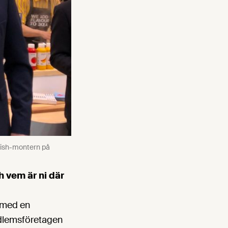
dish-montern på
h vem är ni där
r med en
edlemsföretagen