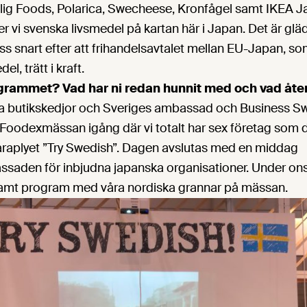
ig Foods, Polarica, Swecheese, Kronfågel samt IKEA J
r vi svenska livsmedel på kartan här i Japan. Det är glä
ass snart efter att frihandelsavtalet mellan EU-Japan, so
el, trätt i kraft.
grammet? Vad har ni redan hunnit med och vad åte
ika butikskedjor och Sveriges ambassad och Business S
 Foodexmässan igång där vi totalt har sex företag som d
plyet ”Try Swedish”. Dagen avslutas med en middag
saden för inbjudna japanska organisationer. Under ons
amt program med våra nordiska grannar på mässan.