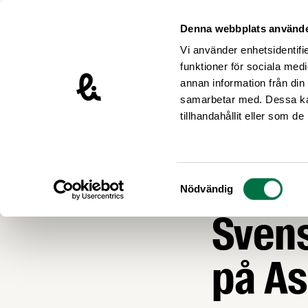
Hoppa till innehåll
Livsmedelsföretagen – till startsidan
Denna webbplats använde
Vi använder enhetsidentifie
funktioner för sociala medi
annan information från din
samarbetar med. Dessa kan
Nyheter
tillhandahållit eller som d
LIVSMEDELSEXPO
Liver
Samtyckesval
Nödvändig
Svens
på As