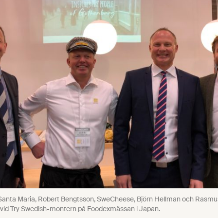
g/Santa Maria, Robert Bengtsson, SweCheese, Björn Hellman och Rasm
 vid Try Swedish-montern på Foodexmässan i Japan.