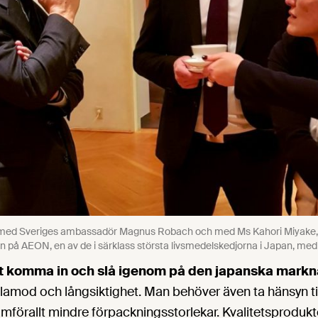
 med Sveriges ambassadör Magnus Robach och med Ms Kahori Miyake, 
å AEON, en av de i särklass största livsmedelskedjorna i Japan, med 
att komma in och slå igenom på den japanska mark
ålamod och långsiktighet. Man behöver även ta hänsyn til
mförallt mindre förpackningsstorlekar. Kvalitetsprodukt