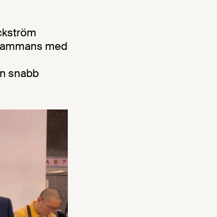
ckström
illsammans med
en snabb