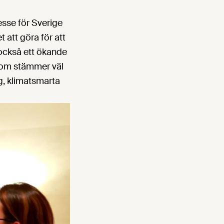
resse för Sverige
 att göra för att
 också ett ökande
som stämmer väl
g, klimatsmarta