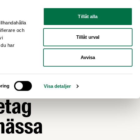
Nyhetsrum
Om oss
Tillåt alla
illhandahålla
ifierare och
Tillåt urval
vi
 du har
Avvisa
:
ring
Visa detaljer
etag
mässa