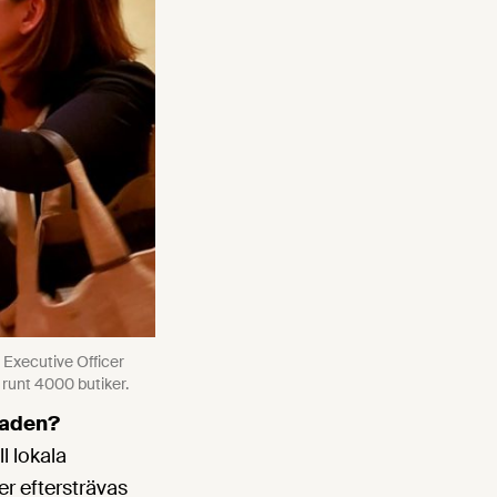
Executive Officer
runt 4000 butiker.
naden?
l lokala
er eftersträvas