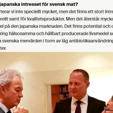
t japanska intresset för svensk mat?
erar vi inte speciellt mycket, men det finns ett stort int
llt samt för kvalitetsprodukter. Men det återstår mycket
del på den japanska marknaden. Det finns potential och
 kring hälsosamma och hållbart producerade livsmedel 
 svenska mervärden i form av låg antibiotikaanvändnin
ter.