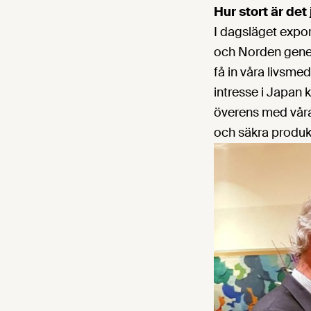
Hur stort är de
I dagsläget export
och Norden genere
få in våra livsme
intresse i Japan
överens med våra
och säkra produk