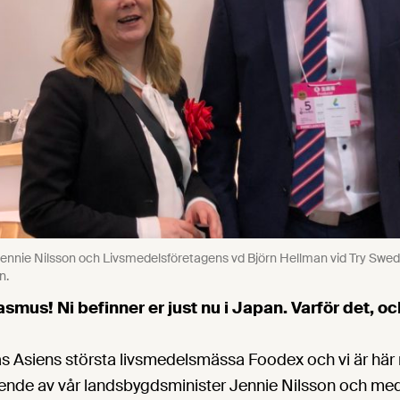
ennie Nilsson och Livsmedelsföretagens vd Björn Hellman vid Try Swe
n.
smus! Ni befinner er just nu i Japan. Varför det, oc
as Asiens största livsmedelsmässa Foodex och vi är hä
ende av vår landsbygdsminister Jennie Nilsson och m