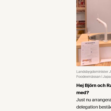
Landsbygdsminister J
Foodexmässan i Japa
Hej Björn och Ra
med?
Just nu arranger
delegation bestå