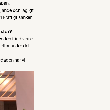
apan.
djande och lägligt
m kraftigt sänker
rstår?
weden för diverse
eltar under det
dagen har vi