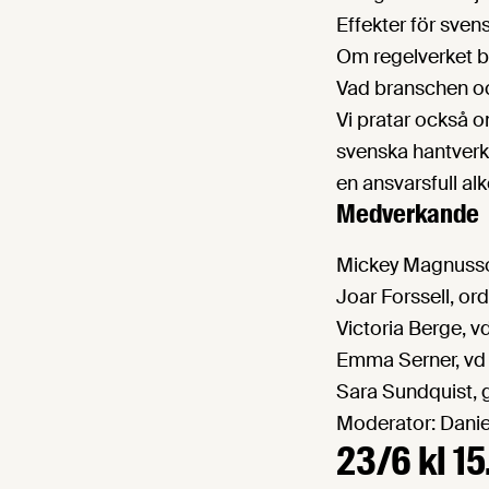
Effekter för sve
Om regelverket bli
Vad branschen och
Vi pratar också o
svenska hantverk
en ansvarsfull al
Medverkande
Mickey Magnusso
Joar Forssell, or
Victoria Berge, v
Emma Serner, vd 
Sara Sundquist, 
Moderator: Danie
23/6 kl 15