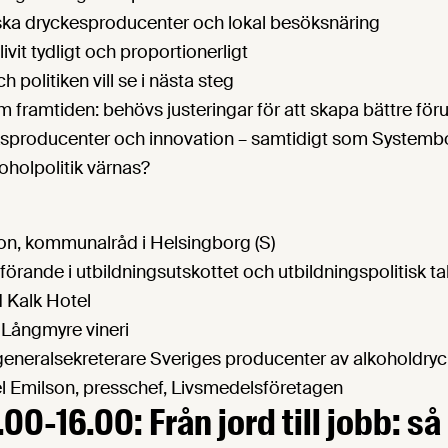
nska dryckesproducenter och lokal besöksnäring
vit tydligt och proportionerligt
 politiken vill se i nästa steg
m framtiden: behövs justeringar för att skapa bättre föru
sproducenter och innovation – samtidigt som Systembo
koholpolitik värnas?
n, kommunalråd i Helsingborg (S)
dförande i utbildningsutskottet och utbildningspolitisk ta
d Kalk Hotel
Långmyre vineri
generalsekreterare Sveriges producenter av alkoholdryc
l Emilson, presschef, Livsmedelsföretagen
.00-16.00: Från jord till jobb: så