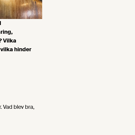
d
ring,
 Vilka
vilka hinder
r. Vad blev bra,