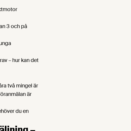
äxtmotor
tan 3 och på
tunga
av – hur kan det
åra två mingel är
 föranmälan är
ehöver du en
äljning –