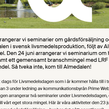
rrangerar vi seminarier om gårdsförsäljning 
ialen i svensk livsmedelsproduktion, följt av
l. Den 24 juni arrangerar vi seminarium om 
samt ett gemensamt branschmingel med LRF
el. Så tveka inte, kom till Almedalen!
t dags för Livsmedelsdagen som i år kommer hålla till i
tan 3 under ledning av kommunikationsbyrån Prime We
gen arrangerar två seminarier under Livsmedelsdagen, 
till vårt eget stora mingel. Här är våra aktiviteter den 23 j