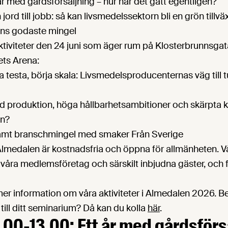
r med gårdsförsäljning – hur har det gått egentligen?
jord till jobb: så kan livsmedelssektorn bli en grön tillv
ens godaste mingel
ktiviteter den 24 juni som äger rum på Klosterbrunnsga
ets Arena:
 testa, börja skala: Livsmedelsproducenternas väg till 
 produktion, höga hållbarhetsambitioner och skärpta kr
en?
mt branschmingel med smaker Från Sverige
 Almedalen är kostnadsfria och öppna för allmänheten. V
 våra medlemsföretag och särskilt inbjudna gäster, och
mer information om våra aktiviteter i Almedalen 2026. B
till ditt seminarium? Då kan du kolla
här
.
2.00-13.00: Ett år med gårdsförs