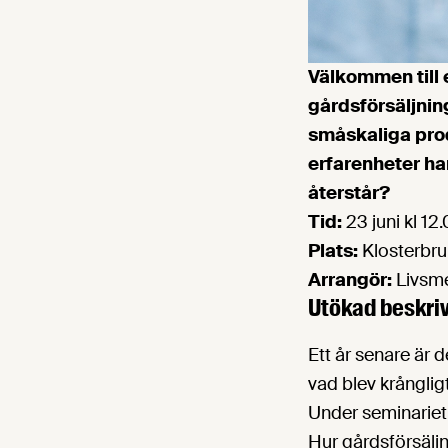
Välkommen till 
gårdsförsäljning
småskaliga pro
erfarenheter ha
återstår?
Tid:
23 juni kl 12
Plats:
Klosterbr
Arrangör:
Livsme
Utökad beskriv
Ett år senare är d
vad blev krångligt
Under seminariet 
Hur gårdsförsäljn