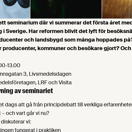
ett seminarium där vi summerar det första året me
 i Sverige. Har reformen blivit det lyft för besöksnä
ducenter och landsbygd som många hoppades på?
r producenter, kommuner och besökare gjort? Och 
.00-13.00
unnsgatan 3, Livsmedelsdagen
delsföretagen, LRF och Visita
ning av seminariet
et dags att gå från principdebatt till verkliga erfarenhete
 – och vart går vi nu?
diskuterar vi:
ingen fungerat i praktiken