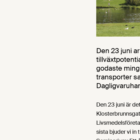
Den 23 juni a
tillväxtpotent
godaste minge
transporter 
Dagligvaruhand
Den 23 juni är de
Klosterbrunnsga
Livsmedelsföreta
sista bjuder vi in 