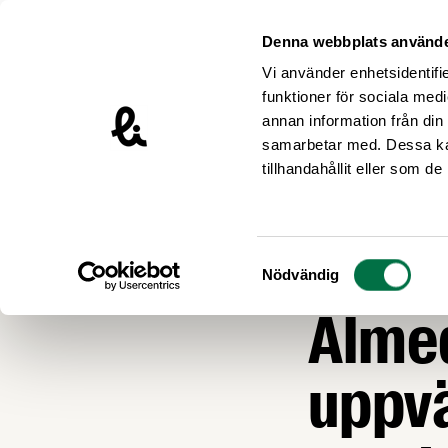
Hoppa till innehåll
Livsmedelsföretagen – till startsidan
Denna webbplats använde
Vi använder enhetsidentifie
funktioner för sociala medi
annan information från din
samarbetar med. Dessa kan
Nyheter
tillhandahållit eller som d
ALMEDALEN 2026
Livsm
Samtyckesval
Nödvändig
Alme
uppvä