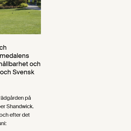
och
 Almedalens
hållbarhet och
 och Svensk
 trädgården på
ber Shandwick.
och efter det
uni: