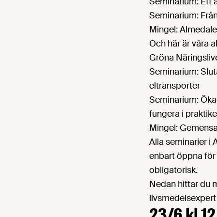
Seminarium: Ett å
Seminarium: Från 
Mingel: Almedal
Och här är våra a
Gröna Näringsliv
Seminarium: Sluta
eltransporter
Seminarium: Ökad
fungera i praktik
Mingel: Gemensa
Alla seminarier i
enbart öppna för
obligatorisk.
Nedan hittar du 
livsmedelsexpert 
23/6 kl 1