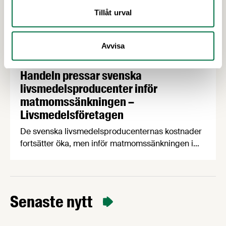
Tillåt urval
Avvisa
24 FEBRUARI 2026
Handeln pressar svenska
livsmedelsproducenter inför
matmomssänkningen –
Livsmedelsföretagen
De svenska livsmedelsproducenternas kostnader
fortsätter öka, men inför matmomssänkningen i
april har två av tre producenter fått påbud från
dagligvaruhandeln om prisstopp. När
producenterna listar de viktigaste
konsumenttrenderna knuffar svenskproducerat
Senaste nytt
ner EMV från förstaplatsen och lågprisfaktorn
minskar rejält. Det är några av nyheterna i