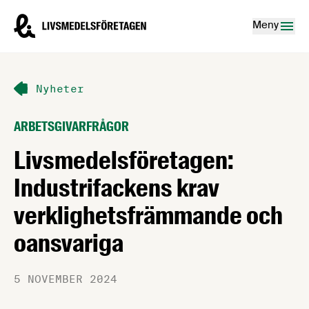
Hoppa till innehåll
Livsmedelsföretagen – till startsidan
Meny
Nyheter
ARBETSGIVARFRÅGOR
Livsmedelsföretagen:
Industrifackens krav
verklighetsfrämmande och
oansvariga
5 NOVEMBER 2024