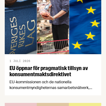
en motståndskraftig livsmedelsförsörjning", och
båda syftar till att bana väg för innovationer som
stärker Sveriges livsmedelsförsörjning.
1 JULI 2026
EU öppnar för pragmatisk tillsyn av
konsumentmaktsdirektivet
EU-kommissionen och de nationella
konsumentmyndigheternas samarbetsnätverk,
CPC-nätverket, har kommit med en gemensam
förståelse om införandet av det nya
konsumentmaktsdirektivet. Livsmedelsföretagen