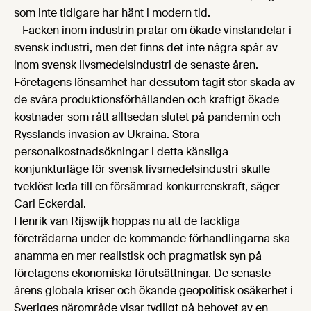
som inte tidigare har hänt i modern tid.
– Facken inom industrin pratar om ökade vinstandelar i
svensk industri, men det finns det inte några spår av
inom svensk livsmedelsindustri de senaste åren.
Företagens lönsamhet har dessutom tagit stor skada av
de svåra produktionsförhållanden och kraftigt ökade
kostnader som rått alltsedan slutet på pandemin och
Rysslands invasion av Ukraina. Stora
personalkostnadsökningar i detta känsliga
konjunkturläge för svensk livsmedelsindustri skulle
tveklöst leda till en försämrad konkurrenskraft, säger
Carl Eckerdal.
Henrik van Rijswijk hoppas nu att de fackliga
företrädarna under de kommande förhandlingarna ska
anamma en mer realistisk och pragmatisk syn på
företagens ekonomiska förutsättningar. De senaste
årens globala kriser och ökande geopolitisk osäkerhet i
Sveriges närområde visar tydligt på behovet av en