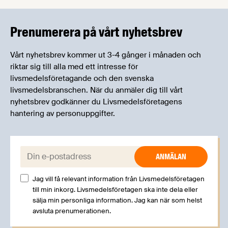
informera om aktuella frågor samtidigt som du
kan träffa branschkollegor och utbyta
erfarenheter.
Prenumerera på vårt nyhetsbrev
Vårt nyhetsbrev kommer ut 3-4 gånger i månaden och
riktar sig till alla med ett intresse för
livsmedelsföretagande och den svenska
livsmedelsbranschen. När du anmäler dig till vårt
nyhetsbrev godkänner du Livsmedelsföretagens
hantering av personuppgifter.
E-post:
Jag vill få relevant information från Livsmedelsföretagen
till min inkorg. Livsmedelsföretagen ska inte dela eller
sälja min personliga information. Jag kan när som helst
avsluta prenumerationen.