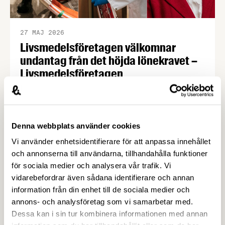
27 MAJ 2026
Livsmedelsföretagen välkomnar
undantag från det höjda lönekravet –
Livsmedelsföretagen
Den 22 maj 2026 meddelade regeringen vilka
yrkesgrupper som undantas från det nya
lönegolvet vid arbetskraftsinvandring.
Livsmedelsföretagen välkomnar beslutet, vilket
Denna webbplats använder cookies
innebär att flera av livsmedelsindustrins bristyrken
Vi använder enhetsidentifierare för att anpassa innehållet
omfattas av ett lägre lönekrav. Samtidigt fastställs
och annonserna till användarna, tillhandahålla funktioner
att bärplockare av vilda bär framöver hanteras
för sociala medier och analysera vår trafik. Vi
inom ramarna för direktivet för
vidarebefordrar även sådana identifierare och annan
säsongsanställning.
information från din enhet till de sociala medier och
annons- och analysföretag som vi samarbetar med.
Dessa kan i sin tur kombinera informationen med annan