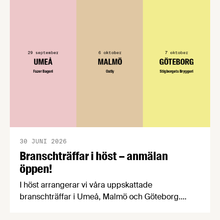
välkomnar att det på EU-nivå nu formellt erkänns
att införandet av direktivet skapar betydande
praktiska problem för företag.
30 JUNI 2026
Branschträffar i höst – anmälan
öppen!
I höst arrangerar vi våra uppskattade
branschträffar i Umeå, Malmö och Göteborg.
Livsmedelsföretagens experter kommer att