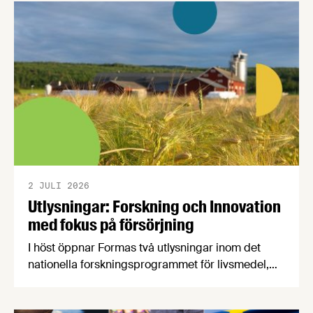
Livsmedelsföretagens konjunkturbrev för Q4
2025.
2 JULI 2026
Utlysningar: Forskning och Innovation
med fokus på försörjning
I höst öppnar Formas två utlysningar inom det
nationella forskningsprogrammet för livsmedel,
NFP Livs. Inriktningarna är "hållbara och robusta
försörjningsvägar" samt "hållbara insatsvaror för