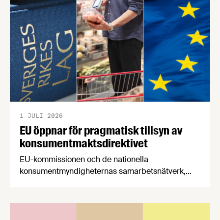
båda syftar till att bana väg för innovationer som
stärker Sveriges livsmedelsförsörjning.
1 JULI 2026
EU öppnar för pragmatisk tillsyn av
konsumentmaktsdirektivet
EU-kommissionen och de nationella
konsumentmyndigheternas samarbetsnätverk,
CPC-nätverket, har kommit med en gemensam
förståelse om införandet av det nya
konsumentmaktsdirektivet. Livsmedelsföretagen
välkomnar att det på EU-nivå nu formellt erkänns