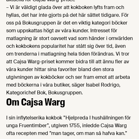
– Vi är väldigt glada över att kokboken lyfts fram och
hyllas, det har inte gjorts på det här sättet tidigare. För
oss på Bokusgruppen är det en viktig kategori böcker
som uppskattas högt av våra kunder. Intresset för
matlagning är stort oavsett vad som händer i omvärlden
och kokbokens popularitet har stått sig över tid, även
om trenderna i matlagning hela tiden förändras. Vi tror
att Cajsa Warg-priset kommer bidra till att ännu fler av
våra kunder hittar sina favoriter bland den stora
utgivningen av kokböcker och ser fram emot att arbeta
med böckerna i våra butiker, säger Isabel Rodrigo,
Kategorichef Bok, Bokusgruppen.
Om Cajsa Warg
I sin inflytelserika kokbok ”Hjelpreda I hushållningen för
unga Fruentimber”, utgiven 1755, inledde Cajsa Warg
ofta recepten med ”man tager, om man så hafva kan.”