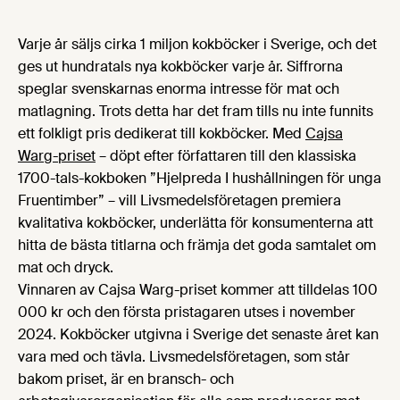
Varje år säljs cirka 1 miljon kokböcker i Sverige, och det
ges ut hundratals nya kokböcker varje år. Siffrorna
speglar svenskarnas enorma intresse för mat och
matlagning. Trots detta har det fram tills nu inte funnits
ett folkligt pris dedikerat till kokböcker. Med
Cajsa
Warg-priset
– döpt efter författaren till den klassiska
1700-tals-kokboken ”Hjelpreda I hushållningen för unga
Fruentimber” – vill Livsmedelsföretagen premiera
kvalitativa kokböcker, underlätta för konsumenterna att
hitta de bästa titlarna och främja det goda samtalet om
mat och dryck.
Vinnaren av Cajsa Warg-priset kommer att tilldelas 100
000 kr och den första pristagaren utses i november
2024. Kokböcker utgivna i Sverige det senaste året kan
vara med och tävla. Livsmedelsföretagen, som står
bakom priset, är en bransch- och