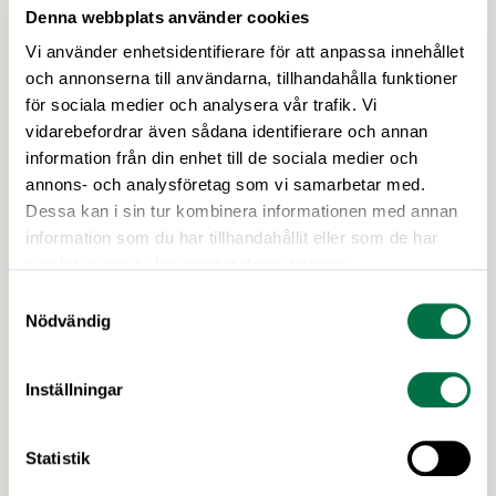
Denna webbplats använder cookies
Vi använder enhetsidentifierare för att anpassa innehållet
och annonserna till användarna, tillhandahålla funktioner
15 JUNI 2026
för sociala medier och analysera vår trafik. Vi
Cajsa Wargs finaljury för 2026 klar -
vidarebefordrar även sådana identifierare och annan
det enda som saknas är Folkets röst –
information från din enhet till de sociala medier och
Livsmedelsföretagen
annons- och analysföretag som vi samarbetar med.
Dessa kan i sin tur kombinera informationen med annan
100 000 kr och utmärkelsen Årets kokbok – Cajsa
information som du har tillhandahållit eller som de har
Warg-priset är priset alla kokboksförfattare vill
samlat in när du har använt deras tjänster.
vinna. Årets finaljury består bland annat av en
passionerad fiskälskare, en hängiven
Samtyckesval
kokbokssamlare och en legendarisk matfotograf.
Nödvändig
Dessutom har alla kokboksälskare möjlighet att
söka till att bli en del av finaljuryn som Folkets röst.
Inställningar
Frida Ronge, David Sundin, Karolina Sparring, …
Statistik