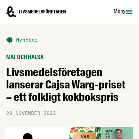
Hoppa till innehåll
Livsmedelsföretagen – till startsidan
Meny
Nyheter
MAT OCH HÄLSA
Livsmedelsföretagen
lanserar Cajsa Warg-priset
– ett folkligt kokbokspris
29 NOVEMBER 2023