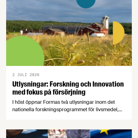
2 JULI 2026
Utlysningar: Forskning och Innovation
med fokus på försörjning
I höst öppnar Formas två utlysningar inom det
nationella forskningsprogrammet för livsmedel,
NFP Livs. Inriktningarna är "hållbara och robusta
försörjningsvägar" samt "hållbara insatsvaror för
en motståndskraftig livsmedelsförsörjning", och