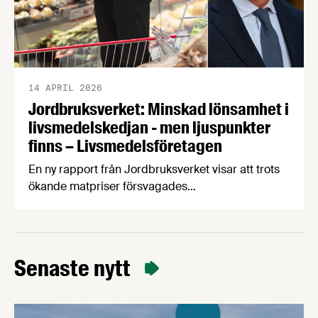
14 APRIL 2026
Jordbruksverket: Minskad lönsamhet i
livsmedelskedjan - men ljuspunkter
finns – Livsmedelsföretagen
En ny rapport från Jordbruksverket visar att trots
ökande matpriser försvagades
livsmedelsindustrins lönsamhet 2016-2024, något
som hämmar viktiga investeringar i produktivitet,
klimatomställning och konkurrenskraft. Vår
chefekonom Carl Eckerdal tycker att rapporten
Senaste nytt
borde läsas av de politiker som fortsätter prata
om ”övervinster” i livsmedelsbranschen.