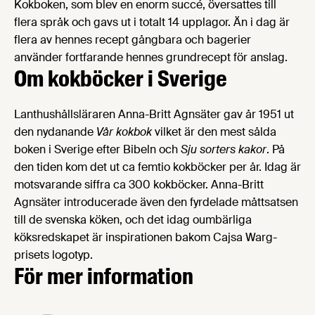
Kokboken, som blev en enorm succé, översattes till
flera språk och gavs ut i totalt 14 upplagor. Än i dag är
flera av hennes recept gångbara och bagerier
använder fortfarande hennes grundrecept för anslag.
Om kokböcker i Sverige
Lanthushållsläraren Anna-Britt Agnsäter gav år 1951 ut
den nydanande
Vår kokbok
vilket är den mest sålda
boken i Sverige efter Bibeln och
Sju sorters kakor
. På
den tiden kom det ut ca femtio kokböcker per år. Idag är
motsvarande siffra ca 300 kokböcker. Anna-Britt
Agnsäter introducerade även den fyrdelade måttsatsen
till de svenska köken, och det idag oumbärliga
köksredskapet är inspirationen bakom Cajsa Warg-
prisets logotyp.
För mer information