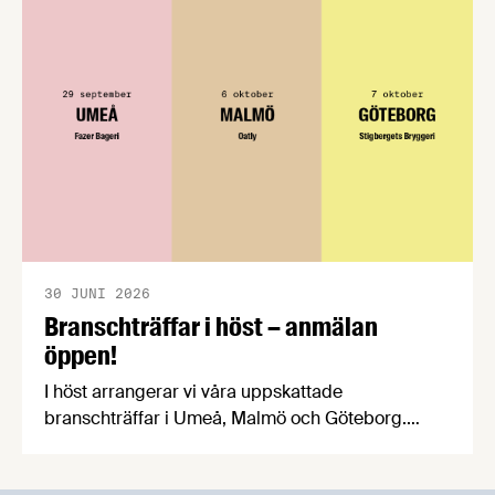
att införandet av direktivet skapar betydande
praktiska problem för företag.
30 JUNI 2026
Branschträffar i höst – anmälan
öppen!
I höst arrangerar vi våra uppskattade
branschträffar i Umeå, Malmö och Göteborg.
Livsmedelsföretagens experter kommer att
informera om aktuella frågor samtidigt som du