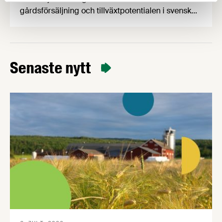
gårdsförsäljning och tillväxtpotentialen i svensk
livsmedelsproduktion, följt av Almedalens godaste
mingel. Den 24 juni arrangerar vi seminarium om
hållbarhet och transporter samt ett gemensamt
branschmingel med LRF och Svensk
Senaste nytt
Dagligvaruhandel. Så tveka inte, kom till
Almedalen! Den 23 juni är det dags för
Livsmedelsdagen som i år kommer …