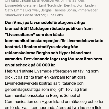
Christina Lindahl, Livsmedelsverket, Jimmy Sandell,
Livsmedelsföretagen, Emil Nordlinder, Berghs, Björn Lindén,
Oatly, Emma Björnwall, Berghs, Therese Bohlin, Prime Weber
Shandwick, Lovisa Sterner, Luna Labs
Den 9 maj på Livsmedelsföretagens årliga
branschträff Matdagen röstade publiken fram
”Livsmedlaren” som den bästa
kommunikationskampanjen för Livsmedelsverkets
kostråd. I finalen stod fyra elevlag från
reklamskolorna Berghs och Hyper Island mot
varandra. Det vinnande laget tog förutom äran hem
en prischeck på 30 000 kr.
I februari utlyste Livsmedelsföretagen en tävling som
gick ut på att ”ta fram en kampanj för att göra
Livsmedelsverkets kostråd så tilltalande och
genomslagskraftiga som möjligt”. Tolv lag från
kommunikationsskolorna Berghs School of
Communication och Hyper Island anmälde sig och efter
en första kvalificeringsrunda återstod fyra lag som fick