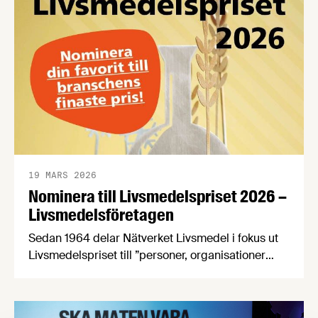
19 MARS 2026
Nominera till Livsmedelspriset 2026 –
Livsmedelsföretagen
Sedan 1964 delar Nätverket Livsmedel i fokus ut
Livsmedelspriset till ”personer, organisationer
eller företag som på ett inspirerande och
innovativt sätt tagit initiativ till, eller utvecklat
förutsättningar för att öka livsmedelsnäringens