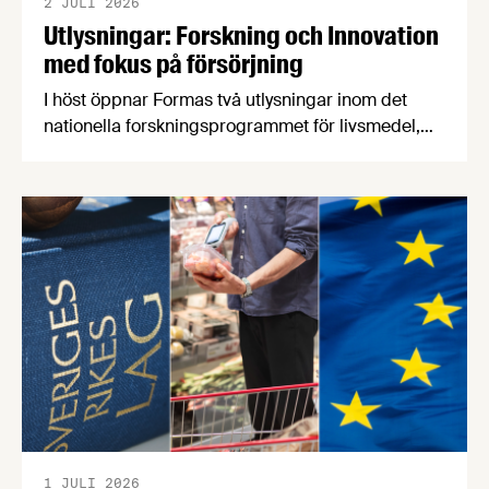
2 JULI 2026
Utlysningar: Forskning och Innovation
med fokus på försörjning
I höst öppnar Formas två utlysningar inom det
nationella forskningsprogrammet för livsmedel,
NFP Livs. Inriktningarna är "hållbara och robusta
försörjningsvägar" samt "hållbara insatsvaror för
en motståndskraftig livsmedelsförsörjning", och
båda syftar till att bana väg för innovationer som
stärker Sveriges livsmedelsförsörjning.
1 JULI 2026