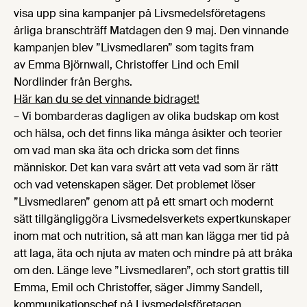
visa upp sina kampanjer på Livsmedelsföretagens
årliga branschträff Matdagen den 9 maj. Den vinnande
kampanjen blev ”Livsmedlaren” som tagits fram
av Emma Björnwall, Christoffer Lind och Emil
Nordlinder från Berghs.
Här kan du se det vinnande bidraget!
– Vi bombarderas dagligen av olika budskap om kost
och hälsa, och det finns lika många åsikter och teorier
om vad man ska äta och dricka som det finns
människor. Det kan vara svårt att veta vad som är rätt
och vad vetenskapen säger. Det problemet löser
”Livsmedlaren” genom att på ett smart och modernt
sätt tillgängliggöra Livsmedelsverkets expertkunskaper
inom mat och nutrition, så att man kan lägga mer tid på
att laga, äta och njuta av maten och mindre på att bråka
om den. Länge leve ”Livsmedlaren”, och stort grattis till
Emma, Emil och Christoffer, säger Jimmy Sandell,
kommunikationschef på Livsmedelsföretagen.