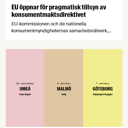
EU öppnar för pragmatisk tillsyn av
konsumentmaktsdirektivet
EU-kommissionen och de nationella
konsumentmyndigheternas samarbetsnätverk,
CPC-nätverket, har kommit med en gemensam
förståelse om införandet av det nya
konsumentmaktsdirektivet. Livsmedelsföretagen
välkomnar att det på EU-nivå nu formellt erkänns
att införandet av direktivet skapar betydande
praktiska problem för företag.