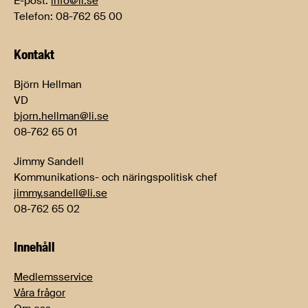
E-post:
info@li.se
Telefon: 08-762 65 00
Kontakt
Björn Hellman
VD
bjorn.hellman@li.se
08-762 65 01
Jimmy Sandell
Kommunikations- och näringspolitisk chef
jimmy.sandell@li.se
08-762 65 02
Innehåll
Medlemsservice
Våra frågor