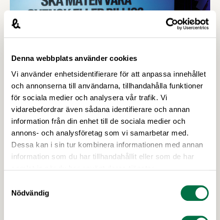
konkurrenskraft och utveckling”. Passa på att
nominera en eller flera kandidater senast den 21
april! Bland de nomineringar som kommer in
kommer en jury …
Denna webbplats använder cookies
Vi använder enhetsidentifierare för att anpassa innehållet
och annonserna till användarna, tillhandahålla funktioner
för sociala medier och analysera vår trafik. Vi
vidarebefordrar även sådana identifierare och annan
information från din enhet till de sociala medier och
annons- och analysföretag som vi samarbetar med.
18 MAJ 2026
Dessa kan i sin tur kombinera informationen med annan
Matprisdebatt, silldiplomati och En
information som du har tillhandahållit eller som de har
tugga i taget 2.0 - så var Matdagen
samlat in när du har använt deras tjänster.
2026 – Livsmedelsföretagen
Samtyckesval
Den 7 maj gick Matdagen 2026 av stapeln. De
Nödvändig
300 åhörarna på Moderna Museet bjöds på en
dag fylld med spänstig matprisdebatt,