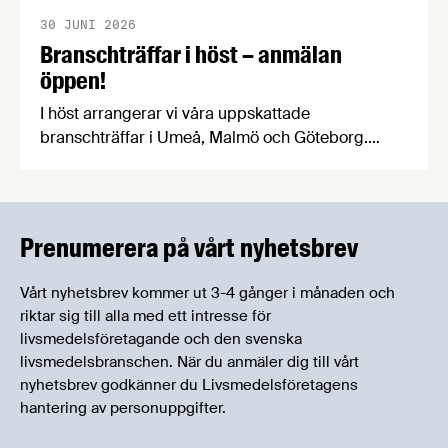
30 JUNI 2026
Branschträffar i höst – anmälan
öppen!
I höst arrangerar vi våra uppskattade
branschträffar i Umeå, Malmö och Göteborg.
Livsmedelsföretagens experter kommer att
informera om aktuella frågor samtidigt som du
kan träffa branschkollegor och utbyta
erfarenheter.
Prenumerera på vårt nyhetsbrev
Vårt nyhetsbrev kommer ut 3-4 gånger i månaden och
riktar sig till alla med ett intresse för
livsmedelsföretagande och den svenska
livsmedelsbranschen. När du anmäler dig till vårt
nyhetsbrev godkänner du Livsmedelsföretagens
hantering av personuppgifter.