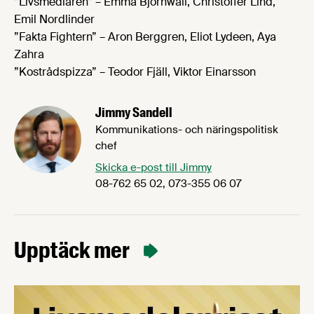
”Livsmedlaren” – Emma Björnwall, Christoffer Lind,
Emil Nordlinder
”Fakta Fightern” – Aron Berggren, Eliot Lydeen, Aya
Zahra
”Kostrådspizza” – Teodor Fjäll, Viktor Einarsson
Jimmy Sandell
Kommunikations- och näringspolitisk
chef
Skicka e-post till Jimmy
08-762 65 02, 073-355 06 07
Upptäck mer