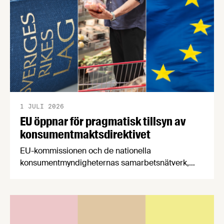
stärker Sveriges livsmedelsförsörjning.
1 JULI 2026
EU öppnar för pragmatisk tillsyn av
konsumentmaktsdirektivet
EU-kommissionen och de nationella
konsumentmyndigheternas samarbetsnätverk,
CPC-nätverket, har kommit med en gemensam
förståelse om införandet av det nya
konsumentmaktsdirektivet. Livsmedelsföretagen
välkomnar att det på EU-nivå nu formellt erkänns
att införandet av direktivet skapar betydande