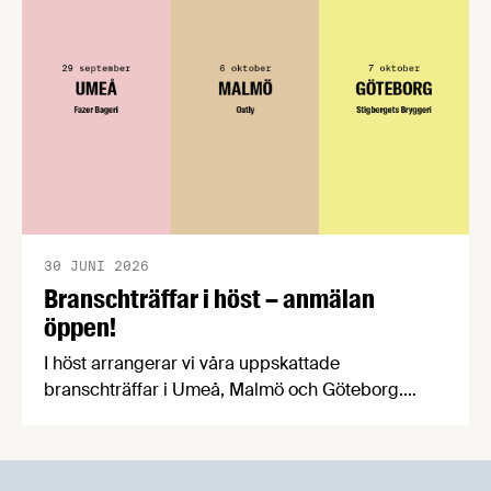
praktiska problem för företag.
30 JUNI 2026
Branschträffar i höst – anmälan
öppen!
I höst arrangerar vi våra uppskattade
branschträffar i Umeå, Malmö och Göteborg.
Livsmedelsföretagens experter kommer att
informera om aktuella frågor samtidigt som du
kan träffa branschkollegor och utbyta