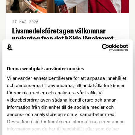
27 MAJ 2026
Livsmedelsföretagen välkomnar
undantag från det höjda lönekravet –
Livsmedelsföretagen
Den 22 maj 2026 meddelade regeringen vilka
yrkesgrupper som undantas från det nya
Denna webbplats använder cookies
lönegolvet vid arbetskraftsinvandring.
Livsmedelsföretagen välkomnar beslutet, vilket
Vi använder enhetsidentifierare för att anpassa innehållet
innebär att flera av livsmedelsindustrins bristyrken
och annonserna till användarna, tillhandahålla funktioner
omfattas av ett lägre lönekrav. Samtidigt fastställs
för sociala medier och analysera vår trafik. Vi
att bärplockare av vilda bär framöver hanteras
vidarebefordrar även sådana identifierare och annan
inom ramarna för direktivet för
information från din enhet till de sociala medier och
säsongsanställning.
annons- och analysföretag som vi samarbetar med.
Dessa kan i sin tur kombinera informationen med annan
information som du har tillhandahållit eller som de har