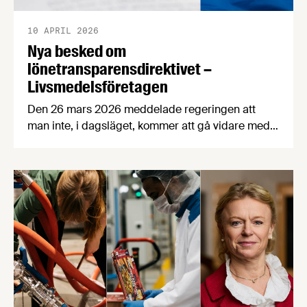
10 APRIL 2026
Nya besked om
lönetransparensdirektivet –
Livsmedelsföretagen
Den 26 mars 2026 meddelade regeringen att
man inte, i dagsläget, kommer att gå vidare med
den tidigare föreslagna implementeringen av EU:s
lönetransparensdirektiv. Istället vill regeringen
försöka omförhandla direktivet i syfte att
regelförenkla och skjuta upp genomförandetiden
för direktivet. För dig som arbetsgivare innebär
detta i korthet att arbetet med att implementera
direktivet i den …