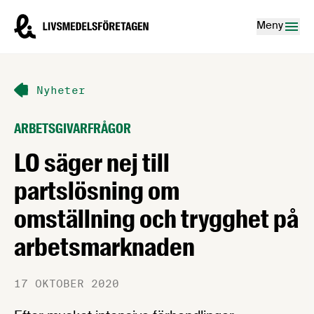
Hoppa till innehåll
Livsmedelsföretagen – till startsidan
Meny
Nyheter
ARBETSGIVARFRÅGOR
LO säger nej till
partslösning om
omställning och trygghet på
arbetsmarknaden
17 OKTOBER 2020