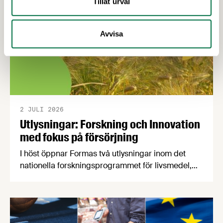
Tillåt urval
Avvisa
2 JULI 2026
Utlysningar: Forskning och Innovation
med fokus på försörjning
I höst öppnar Formas två utlysningar inom det
nationella forskningsprogrammet för livsmedel,
NFP Livs. Inriktningarna är "hållbara och robusta
försörjningsvägar" samt "hållbara insatsvaror för
en motståndskraftig livsmedelsförsörjning", och
båda syftar till att bana väg för innovationer som