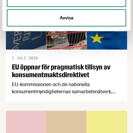
Avvisa
1 JULI 2026
EU öppnar för pragmatisk tillsyn av
konsumentmaktsdirektivet
EU-kommissionen och de nationella
konsumentmyndigheternas samarbetsnätverk,
CPC-nätverket, har kommit med en gemensam
förståelse om införandet av det nya
konsumentmaktsdirektivet. Livsmedelsföretagen
välkomnar att det på EU-nivå nu formellt erkänns
att införandet av direktivet skapar betydande