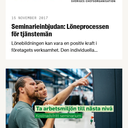
15 NOVEMBER 2017
Seminarieinbjudan: Löneprocessen
för tjänstemän
Lönebildningen kan vara en positiv kraft i
företagets verksamhet. Den individuella
lönesättningen kan skapa förutsättningar för att
medarbetare utvecklas och stimuleras till goda
prestationer. Därför bjuder Livsmedelsföretagen,
Unionen, Sveriges Ingenjörer och Ledarna
tillsammans in till ett seminarium med
diskussioner om lönebildning.