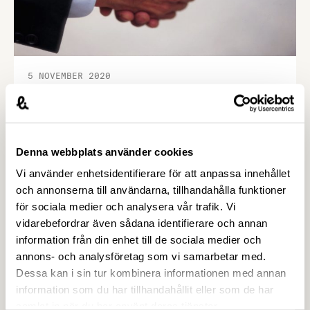
5 NOVEMBER 2020
Nya kollektivavtal för
livsmedelsbranschen
Livsmedelsföretagen har den 31 oktober ingått nya
Denna webbplats använder cookies
kollektivavtal med både
Livsmedelsarbetareförbundet, vår motpart på
Vi använder enhetsidentifierare för att anpassa innehållet
arbetarsidan, och Unionen, Sveriges Ingenjörer
och annonserna till användarna, tillhandahålla funktioner
och Ledarna, våra motparter på
för sociala medier och analysera vår trafik. Vi
tjänstemannasidan. För att förklara avtalens
vidarebefordrar även sådana identifierare och annan
Senaste nytt
innehåll och de förändringar de innebär har
information från din enhet till de sociala medier och
Livsmedelsföretagens förhandlingschef skrivit
annons- och analysföretag som vi samarbetar med.
sammanfattande cirkulär.
Dessa kan i sin tur kombinera informationen med annan
information som du har tillhandahållit eller som de har
samlat in när du har använt deras tjänster.