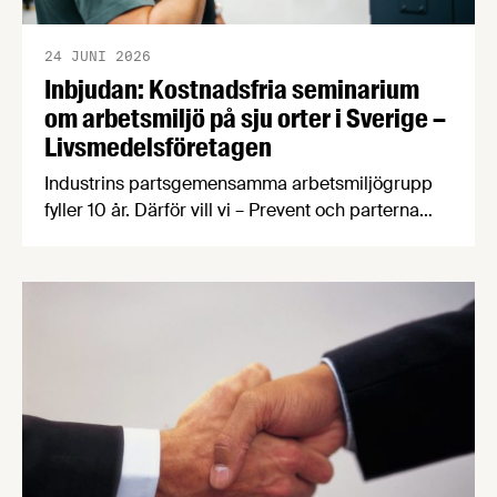
24 JUNI 2026
Inbjudan: Kostnadsfria seminarium
om arbetsmiljö på sju orter i Sverige –
Livsmedelsföretagen
Industrins partsgemensamma arbetsmiljögrupp
fyller 10 år. Därför vill vi – Prevent och parterna
inom industrin – bjuda in dig som arbetar inom
livsmedelsindustrin till ett kostnadsfritt
halvdagsseminarium om arbetsmiljö.
Seminarierna äger rum i höst på sju olika orter.
Under seminariet kommer du att få med dig ett
antal nyttiga verktyg genom att vi varvar
föreläsningspass med …