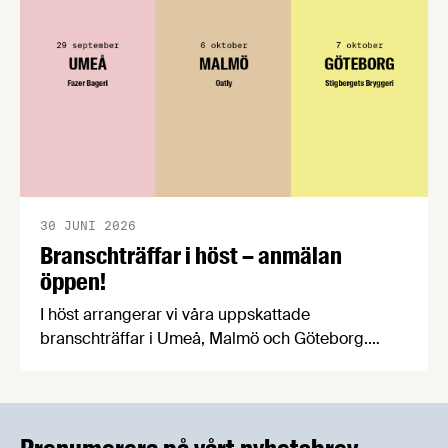
praktiska problem för företag.
30 JUNI 2026
Branschträffar i höst – anmälan
öppen!
I höst arrangerar vi våra uppskattade
branschträffar i Umeå, Malmö och Göteborg.
Livsmedelsföretagens experter kommer att
informera om aktuella frågor samtidigt som du
kan träffa branschkollegor och utbyta
erfarenheter.