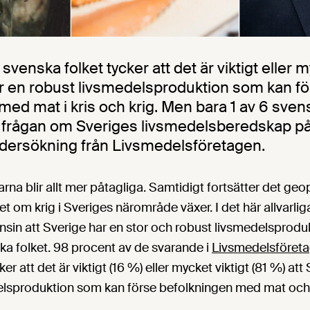
svenska folket tycker att det är viktigt eller m
ar en robust livsmedelsproduktion som kan f
ed mat i kris och krig. Men bara 1 av 6 svens
r frågan om Sveriges livsmedelsberedskap på 
ndersökning från Livsmedelsföretagen.
na blir allt mer påtagliga. Samtidigt fortsätter det geop
t om krig i Sveriges närområde växer. I det här allvarlig
nsin att Sverige har en stor och robust livsmedelsprodukti
ka folket. 98 procent av de svarande i
Livsmedelsföret
ker att det är viktigt (16 %) eller mycket viktigt (81 %) att
lsproduktion som kan förse befolkningen med mat och d