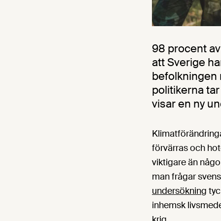
98 procent av 
att Sverige h
befolkningen m
politikerna ta
visar en ny u
Klimatförändringar
förvärras och hote
viktigare än någo
man frågar svens
undersökning
tyc
inhemsk livsmede
krig.