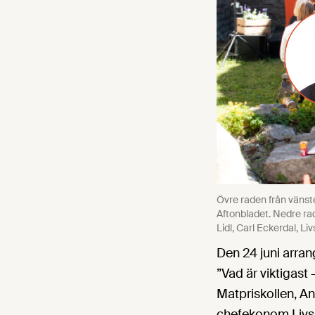
Övre raden från vänste
Aftonbladet. Nedre ra
Lidl, Carl Eckerdal, L
Den 24 juni arra
”Vad är viktigast 
Matpriskollen, An
chefekonom Livsm