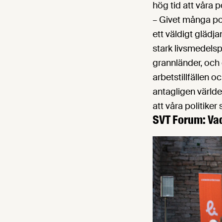
hög tid att våra p
– Givet många pol
ett väldigt glädja
stark livsmedelsp
grannländer, och g
arbetstillfällen o
antagligen världe
att våra politiker
SVT Forum: Vad 