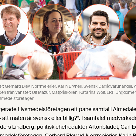
r: Gerhard Bley, Norrmejerier, Karin Brynell, Svensk Dagligvaruhandel, 
den från vänster: Ulf Mazur, Matpriskollen, Katarina Wolf, LRF Ungdomen
ivsmedelsföretagen
ngerade Livsmedelsföretagen ett panelsamtal i Almedal
– att maten är svensk eller billig?”. I samtalet medverkad
ders Lindberg, politisk chefredaktör Aftonbladet, Carl E
edelsföretagen, Gerhard Bley, vd Norrmejerier, Karin B