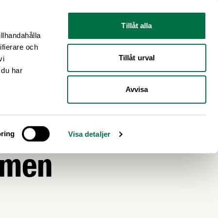
Nyhetsrum
Om oss
Tillåt alla
illhandahålla
ifierare och
Tillåt urval
vi
 du har
Avvisa
r
ring
Visa detaljer
 men