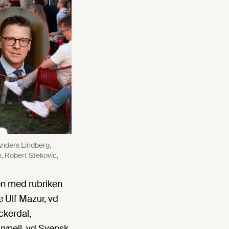
Anders Lindberg,
, Robert Stekovic,
en med rubriken
e Ulf Mazur, vd
ckerdal,
rynell, vd Svensk