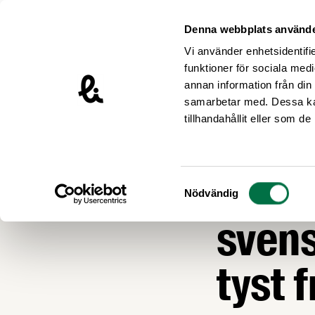
Hoppa till innehåll
Livsmedelsföretagen – till startsidan
Denna webbplats använde
Vi använder enhetsidentifie
funktioner för sociala medi
annan information från din
samarbetar med. Dessa kan
Nyheter
tillhandahållit eller som d
KRISBEREDSKAP
Massi
Samtyckesval
Nödvändig
sven
tyst 