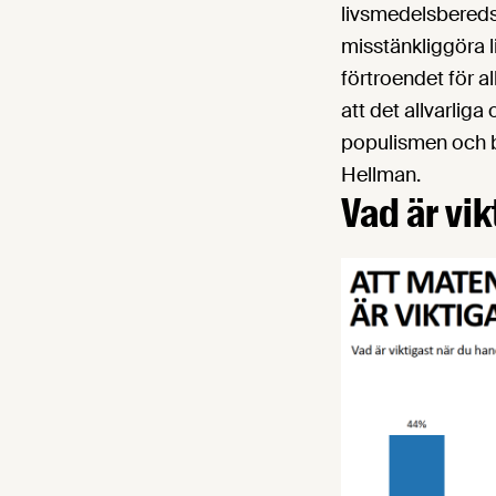
livsmedelsberedsk
misstänkliggöra l
förtroendet för a
att det allvarlig
populismen och bö
Hellman.
Vad är vik