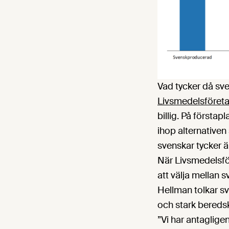
Vad tycker då sve
Livsmedelsföret
billig. På först
ihop alternativen
svenskar tycker är
När Livsmedelsfö
att välja mellan s
Hellman tolkar sv
och stark bereds
”Vi har antaglige