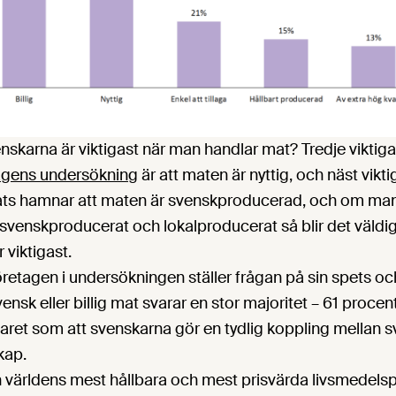
nskarna är viktigast när man handlar mat? Tredje viktiga
agens undersökning
är att maten är nyttig, och näst vikti
aplats hamnar att maten är svenskproducerad, och om ma
 svenskproducerat och lokalproducerat så blir det väldig
 viktigast.
retagen i undersökningen ställer frågan på sin spets o
vensk eller billig mat svarar en stor majoritet – 61 procen
aret som att svenskarna gör en tydlig koppling mellan 
kap.
n världens mest hållbara och mest prisvärda livsmedelsp