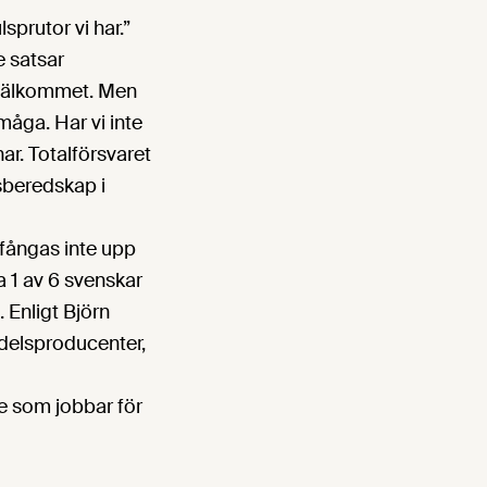
sprutor vi har.”
e satsar
 välkommet. Men
åga. Har vi inte
ar. Totalförsvaret
lsberedskap i
 fångas inte upp
 1 av 6 svenskar
 Enligt Björn
delsproducenter,
de som jobbar för