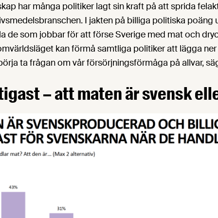
ap har många politiker lagt sin kraft på att sprida felak
ivsmedelsbranschen. I jakten på billiga politiska poän
lla de som jobbar för att förse Sverige med mat och dr
a omvärldsläget kan förmå samtliga politiker att lägga ne
rja ta frågan om vår försörjningsförmåga på allvar, sä
tigast – att maten är svensk elle