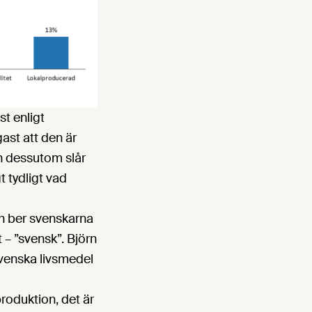
st enligt
gast att den är
n dessutom slår
t tydligt vad
ch ber svenskarna
t – ”svensk”. Björn
svenska livsmedel
roduktion, det är