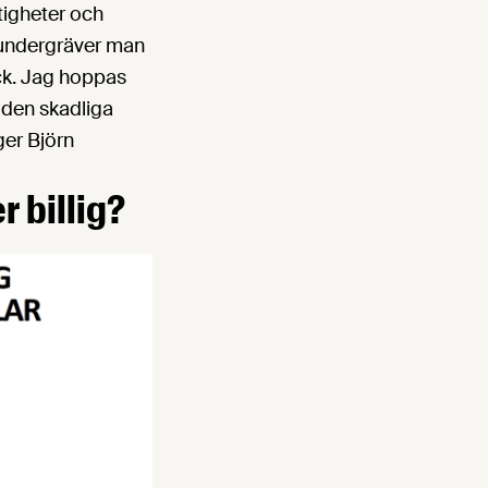
tigheter och
g undergräver man
yck. Jag hoppas
r den skadliga
ger Björn
r billig?