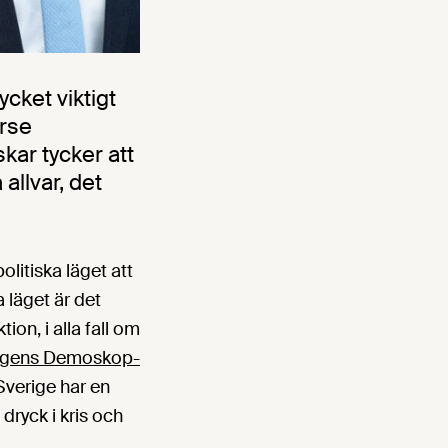
ycket viktigt
örse
kar tycker att
allvar, det
olitiska läget att
a läget är det
on, i alla fall om
agens Demoskop-
 Sverige har en
ryck i kris och