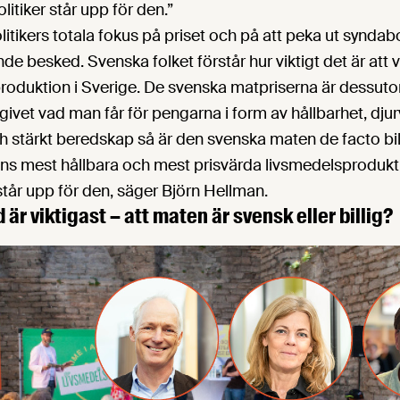
olitiker står upp för den.”
itikers totala fokus på priset och på att peka ut syndab
nde besked. Svenska folket förstår hur viktigt det är att v
roduktion i Sverige. De svenska matpriserna är dessutom
ivet vad man får för pengarna i form av hållbarhet, djurv
ch stärkt beredskap så är den svenska maten de facto bill
ns mest hållbara och mest prisvärda livsmedelsprodukti
 står upp för den, säger Björn Hellman.
är viktigast – att maten är svensk eller billig?