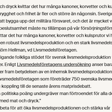
och dryck kvittar det hur många kanoner, korvetter och kul
rygghet och frihet är fler och större än någonsin. Sverig
tt bygga upp det militära försvaret, och det är mycket
beslutsamhet måste nu tillämpas på vår försörjningsförm
ttar det hur många kanoner, korvetter och kulsprutor vi h
an en robust livsmedelsproduktion och en stark livsmede
jörn Hellman, vd Livsmedelsföretagen.
igande folkliga stödet för svensk livsmedelsproduktion
er. Enligt
Livsmedelsföretagens undersökning
anser bara
yfter fram betydelsen av en inhemsk livsmedelsproduktion.
ivsmedelsföretagen som företräder 750 svenska livsme
g koppling till de senaste årens matprisdebatt.
iga politiska poäng undergräver man förtroendet för alla 
 med mat och dryck.”
 arbeta för att öka livsmedelsproduktionen och stärka vår