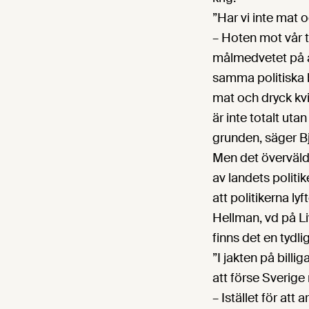
”Har vi inte mat 
– Hoten mot vår t
målmedvetet på a
samma politiska 
mat och dryck kvi
är inte totalt ut
grunden, säger B
Men det överväld
av landets politik
att politikerna l
Hellman, vd på L
finns det en tydli
”I jakten på bill
att förse Sverige
– Istället för att