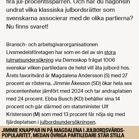
fira jul-procentsspärren. Och har du någonsin
undrat vilka klassiska julbordsrätter som
svenskarna associerar med de olika partierna?
Nu finns svaret!
Bransch- och arbetsgivarorganisationen
Livsmedelsföretagen har som en del av sin
stora
julmatsundersökning
via Demoskop frågat 1006
svenskar vilken partiledare de helst vill äta julbord hos.
Årets favoritvärd är Magdalena Andersson (S) med 27
procent av rösterna. Jimmie Åkesson (SD) ökar hela sex
procentenheter jämfört med 2024 och tar andraplatsen
med 24 procent. Ebba Busch (KD) behåller sina 14
procent och går därmed om statsminister Ulf
Kristersson (M) som med 13 procent får nöja sig med
fjärdeplatsen i
julbordsundersökningen
.