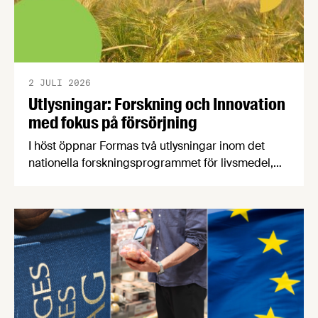
2 JULI 2026
Utlysningar: Forskning och Innovation
med fokus på försörjning
I höst öppnar Formas två utlysningar inom det
nationella forskningsprogrammet för livsmedel,
NFP Livs. Inriktningarna är "hållbara och robusta
försörjningsvägar" samt "hållbara insatsvaror för
en motståndskraftig livsmedelsförsörjning", och
båda syftar till att bana väg för innovationer som
stärker Sveriges livsmedelsförsörjning.