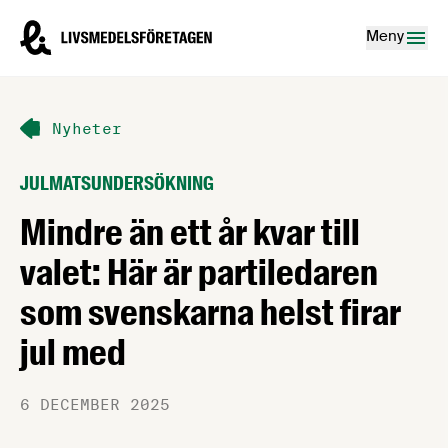
Hoppa till innehåll
Livsmedelsföretagen – till startsidan
Meny
Nyheter
JULMATSUNDERSÖKNING
Mindre än ett år kvar till
valet: Här är partiledaren
som svenskarna helst firar
jul med
6 DECEMBER 2025