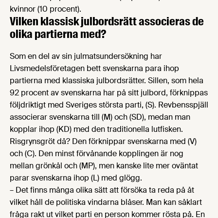
kvinnor (10 procent).
Vilken klassisk julbordsrätt associeras de
olika partierna med?
Som en del av sin julmatsundersökning har
Livsmedelsföretagen bett svenskarna para ihop
partierna med klassiska julbordsrätter. Sillen, som hela
92 procent av svenskarna har på sitt julbord, förknippas
följdriktigt med Sveriges största parti, (S). Revbensspjäll
associerar svenskarna till (M) och (SD), medan man
kopplar ihop (KD) med den traditionella lutfisken.
Risgrynsgröt då? Den förknippar svenskarna med (V)
och (C). Den minst förvånande kopplingen är nog
mellan grönkål och (MP), men kanske lite mer oväntat
parar svenskarna ihop (L) med glögg.
– Det finns många olika sätt att försöka ta reda på åt
vilket håll de politiska vindarna blåser. Man kan såklart
fråga rakt ut vilket parti en person kommer rösta på. En