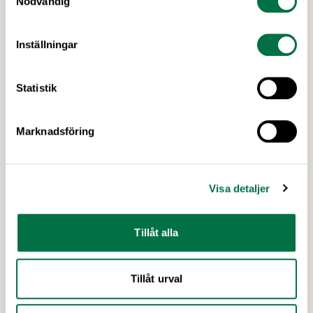
Nödvändig
Warg-priset är priset alla kokboksförfattare vill
vinna. Årets finaljury består bland annat av en
Inställningar
passionerad fiskälskare, en hängiven
kokbokssamlare och en legendarisk matfotograf.
Dessutom har alla kokboksälskare möjlighet att
Statistik
söka till att bli en del av finaljuryn som Folkets röst.
Frida Ronge, David Sundin, Karolina Sparring, …
Marknadsföring
Visa detaljer
Tillåt alla
19 MARS 2026
Tillåt urval
Kraftsamling för svensk industri under
Industridagen 2026 –