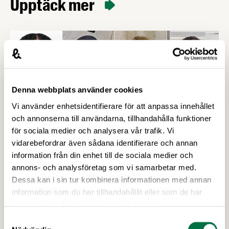
Upptäck mer
Denna webbplats använder cookies
Vi använder enhetsidentifierare för att anpassa innehållet
och annonserna till användarna, tillhandahålla funktioner
för sociala medier och analysera vår trafik. Vi
vidarebefordrar även sådana identifierare och annan
information från din enhet till de sociala medier och
annons- och analysföretag som vi samarbetar med.
15 JUNI 2026
Dessa kan i sin tur kombinera informationen med annan
Cajsa Wargs finaljury för 2026 klar -
information som du har tillhandahållit eller som de har
det enda som saknas är Folkets röst –
samlat in när du har använt deras tjänster.
Livsmedelsföretagen
Samtyckesval
100 000 kr och utmärkelsen Årets kokbok – Cajsa