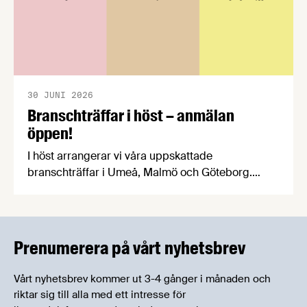
30 JUNI 2026
Branschträffar i höst – anmälan
öppen!
I höst arrangerar vi våra uppskattade
branschträffar i Umeå, Malmö och Göteborg.
Livsmedelsföretagens experter kommer att
informera om aktuella frågor samtidigt som du
kan träffa branschkollegor och utbyta
erfarenheter.
Prenumerera på vårt nyhetsbrev
Vårt nyhetsbrev kommer ut 3-4 gånger i månaden och
riktar sig till alla med ett intresse för