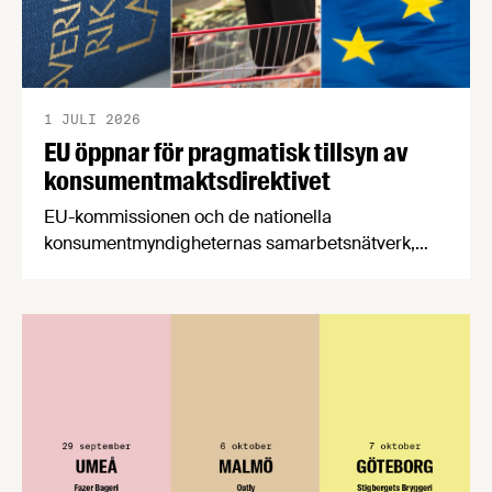
1 JULI 2026
EU öppnar för pragmatisk tillsyn av
konsumentmaktsdirektivet
EU-kommissionen och de nationella
konsumentmyndigheternas samarbetsnätverk,
CPC-nätverket, har kommit med en gemensam
förståelse om införandet av det nya
konsumentmaktsdirektivet. Livsmedelsföretagen
välkomnar att det på EU-nivå nu formellt erkänns
att införandet av direktivet skapar betydande
praktiska problem för företag.