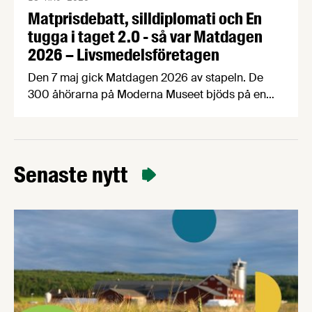
Matprisdebatt, silldiplomati och En
tugga i taget 2.0 - så var Matdagen
2026 – Livsmedelsföretagen
Den 7 maj gick Matdagen 2026 av stapeln. De
300 åhörarna på Moderna Museet bjöds på en
dag fylld med spänstig matprisdebatt,
exportinspiration med Håkan Juholt, mathistoria
med Edward Blom, panelsamtal om
Matpriskommissionen, Årets Livsmedelsexportör,
Senaste nytt
världens bästa fika och mycket, mycket mer. Här
sammanfattar vi dagen med bilder och en kort
video. Det övergripande temat …