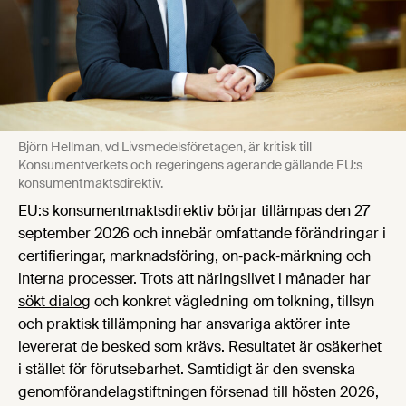
Björn Hellman, vd Livsmedelsföretagen, är kritisk till
Konsumentverkets och regeringens agerande gällande EU:s
konsumentmaktsdirektiv.
EU:s konsumentmaktsdirektiv börjar tillämpas den 27
september 2026 och innebär omfattande förändringar i
certifieringar, marknadsföring, on‑pack‑märkning och
interna processer. Trots att näringslivet i månader har
sökt dialog
och konkret vägledning om tolkning, tillsyn
och praktisk tillämpning har ansvariga aktörer inte
levererat de besked som krävs. Resultatet är osäkerhet
i stället för förutsebarhet. Samtidigt är den svenska
genomförandelagstiftningen försenad till hösten 2026,