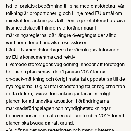
tydlig, praktisk bedömning till sina medlemsföretag. Vår
tolkning är proportionerlig och i linje med EU:s mål om
minskat förpackningsavfall. Den följer etablerad praxis i
livsmedelslagstiftningen vid förändringar i
märkningsreglerna, där längre övergångstider alltid
varit norm för att undvika resursslöseri.
Länk:
Livsmedelsföretagens bedömning av införandet
av EU:s konsumentmaktsdirektiv
Livsmedelsföretagens vägledning innebär att företagen
bör ha en plan senast den 1 januari 2027 för när
on‑pack‑märkning och övrigt material uppdateras till de
nya reglerna. Digital marknadsföring följer reglerna från
detta datum; fysiska förpackningar fasas in enligt
planen för att undvika kassation. Förändringarna i
marknadsföringslagen och myndighetstolkningar
behöver finnas på plats senast i september 2026 för att
planen ska bygga på rätt grund.
– Vi gör nu det som regeringen och myndigheterna