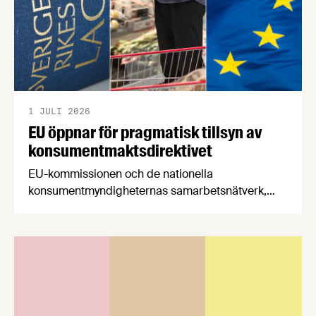
1 JULI 2026
EU öppnar för pragmatisk tillsyn av
konsumentmaktsdirektivet
EU-kommissionen och de nationella
konsumentmyndigheternas samarbetsnätverk,
CPC-nätverket, har kommit med en gemensam
förståelse om införandet av det nya
konsumentmaktsdirektivet. Livsmedelsföretagen
välkomnar att det på EU-nivå nu formellt erkänns
att införandet av direktivet skapar betydande
praktiska problem för företag.