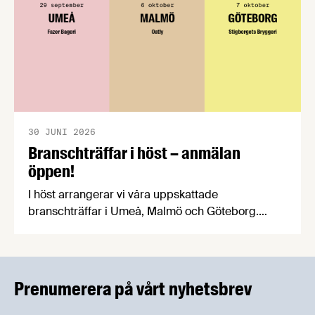
30 JUNI 2026
Branschträffar i höst – anmälan
öppen!
I höst arrangerar vi våra uppskattade
branschträffar i Umeå, Malmö och Göteborg.
Livsmedelsföretagens experter kommer att
informera om aktuella frågor samtidigt som du
kan träffa branschkollegor och utbyta
erfarenheter.
Prenumerera på vårt nyhetsbrev