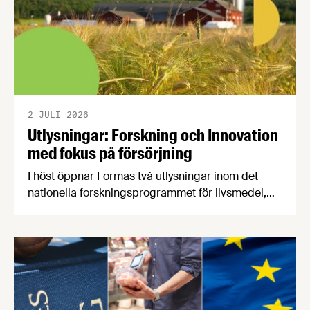
2 JULI 2026
Utlysningar: Forskning och Innovation
med fokus på försörjning
I höst öppnar Formas två utlysningar inom det
nationella forskningsprogrammet för livsmedel,
NFP Livs. Inriktningarna är "hållbara och robusta
försörjningsvägar" samt "hållbara insatsvaror för
en motståndskraftig livsmedelsförsörjning", och
båda syftar till att bana väg för innovationer som
stärker Sveriges livsmedelsförsörjning.