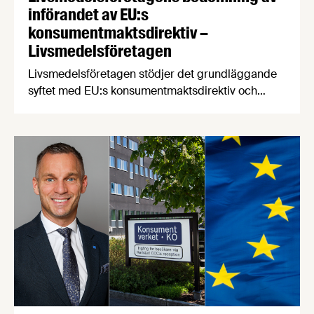
införandet av EU:s
konsumentmaktsdirektiv –
Livsmedelsföretagen
Livsmedelsföretagen stödjer det grundläggande
syftet med EU:s konsumentmaktsdirektiv och
delar ambitionen om ökad transparens och
tydligare hållbarhetskommunikation. Men trots
upprepade möten vägrar Regeringskansliet och
Konsumentverket att klargöra vad som gäller
kring övergångsregler. Därför ger
Livsmedelsföretagen nu sin samlade bedömning
till medlemsföretagen.