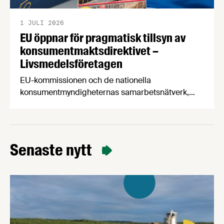
1 JULI 2026
EU öppnar för pragmatisk tillsyn av
konsumentmaktsdirektivet –
Livsmedelsföretagen
EU-kommissionen och de nationella
konsumentmyndigheternas samarbetsnätverk,
CPC-nätverket, har kommit med en gemensam
förståelse om införandet av det nya
konsumentmaktsdirektivet. Livsmedelsföretagen
välkomnar att det på EU-nivå nu formellt erkänns
Senaste nytt
att införandet av direktivet skapar betydande
praktiska problem för företag.