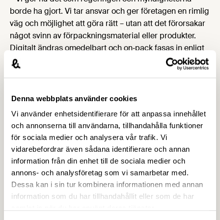
borde ha gjort. Vi tar ansvar och ger företagen en rimlig
väg och möjlighet att göra rätt – utan att det förorsakar
något svinn av förpackningsmaterial eller produkter.
Digitalt ändras omedelbart och on‑pack fasas in enligt
plan. Det är så man skyddar både miljön och
konsumenterna på riktigt, säger Björn Hellman, vd
Livsmedelsföretagen.
Det här kräver Livsmedels­företagen
Denna webbplats använder cookies
Vi använder enhetsidentifierare för att anpassa innehållet
Att Livsmedelsföretagen nu ger en egen bedömning till
och annonserna till användarna, tillhandahålla funktioner
sina medlemsföretag ska inte tolkas som att de
för sociala medier och analysera vår trafik. Vi
ansvariga aktörerna inte behöver agera. Den svenska
vidarebefordrar även sådana identifierare och annan
genomförandelagstiftningen är försenad till hösten
information från din enhet till de sociala medier och
2026, vilket gör snabb och tydlig vägledning från
annons- och analysföretag som vi samarbetar med.
myndigheterna helt avgörande. Livsmedelsföretagen
Dessa kan i sin tur kombinera informationen med annan
kräver därför följande åtgärder:
information som du har tillhandahållit eller som de har
Besked om svensk övergångsmodell enligt vårt förslag
samlat in när du har använt deras tjänster.
till genomförande så att on‑pack kan fasas in utan