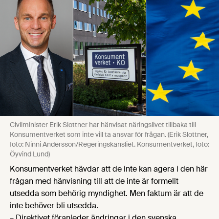
Civilminister Erik Slottner har hänvisat näringslivet tillbaka till
Konsumentverket som inte vill ta ansvar för frågan. (Erik Slottner,
foto: Ninni Andersson/Regeringskansliet. Konsumentverket, foto:
Öyvind Lund)
Konsumentverket hävdar att de inte kan agera i den här
frågan med hänvisning till att de inte är formellt
utsedda som behörig myndighet. Men faktum är att de
inte behöver bli utsedda.
– Direktivet föranleder ändringar i den svenska