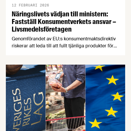
12 FEBRUARI 2026
Näringslivets vädjan till ministern:
Fastställ Konsumentverkets ansvar –
Livsmedelsföretagen
Genomförandet av EU:s konsumentmaktsdirektiv
riskerar att leda till att fullt tjänliga produkter för
hundratals miljoner kronor måste kasseras. En
bred sammanslutning av svenska
näringslivsorganisationer begär nu att
civilminister Erik Slottner ingriper.