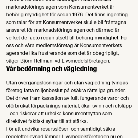
marknadsföringslagen som Konsumentverket är
behörig myndighet för sedan 1976. Det finns ingenting
som talar för att Konsumentverket skulle bli fråntagna
ansvaret för marknadsföringslagen och därmed är
verket de facto redan utsett till behörig myndighet. För
oss och våra medlemsföretag är Konsumentverkets
agerande lika frustrerande som det är obegripligt,
säger Björn Hellman, vd Livsmedelsföretagen.
Vår bedömning och vägledning
Utan övergångslösningar och utan vägledning tvingas
företag fatta miljonbeslut på osäkra rättsliga grunder.
Det driver fram kassation av fullt fungerande varor och
oförbrukat förpackningsmaterial, ökar svinn och utsläpp
– och riskerar att urholka konsumentnyttan som
direktivet faktiskt syftar till att stärka.
För att undvika resursslöseri och samtidigt säkra
regelefterlevnad lämnar Livsmedelsföretagen nu en