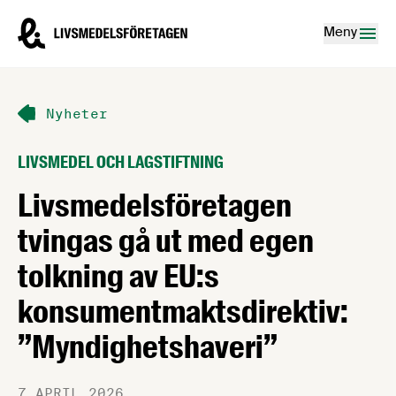
Hoppa till innehåll
Livsmedelsföretagen – till startsidan
Meny
Nyheter
LIVSMEDEL OCH LAGSTIFTNING
Livsmedelsföretagen
tvingas gå ut med egen
tolkning av EU:s
konsumentmaktsdirektiv:
”Myndighetshaveri”
7 APRIL 2026