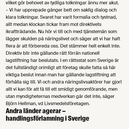
vilket gör behovet av tydliga tolkningar ännu mer akut.
– Vi har upprepade gånger bett om saklig dialog och
klara tolkningar. Svaret har varit formalia och tystnad,
allt medan klockan tickar fram mot direktivets
ikraftträdande. Nu hör vi till och med tjänstemän som
lägger skulden på näringslivet och säger att vi har haft
flera år att förbereda oss. Det stämmer helt enkelt inte.
Direktiv blir inte gällande rätt förrän nationell
lagstiftning har beslutats. I en rättsstat som Sverige är
det fullständigt orimligt att företag skulle fatta så här
viktiga beslut innan man har gällande lagstiftning att
förhålla sig till. Vi och andra näringslivsaktörer har gjort
allt vi kan för att få till ett smidigt genomförande, men
utan myndigheternas medverkan går det inte, säger
Björn Hellman, vd Livsmedelsföretagen.
Andra länder agerar –
handlingsförlamning i Sverige